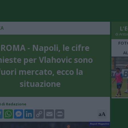
ZA
L'E
di Anto
FOT
 ROMA - Napoli, le cifre
A
hieste per Vlahovic sono
fuori mercato, ecco la
situazione
08 di Redazione
k
tter
WhatsApp
Messenger
LinkedIn
Copy
Email
Print
aA
Link