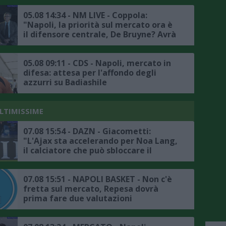
mercato"
05.08 14:34 - NM LIVE - Coppola:
"Napoli, la priorità sul mercato ora è
il difensore centrale, De Bruyne? Avrà
avuto delle rassicurazioni da Allegri"
05.08 09:11 - CDS - Napoli, mercato in
difesa: attesa per l'affondo degli
azzurri su Badiashile
ULTIMISSIME
07.08 15:54 - DAZN - Giacometti:
"L'Ajax sta accelerando per Noa Lang,
il calciatore che può sbloccare il
mercato del Napoli è Lukaku"
07.08 15:51 - NAPOLI BASKET - Non c'è
fretta sul mercato, Repesa dovrà
prima fare due valutazioni