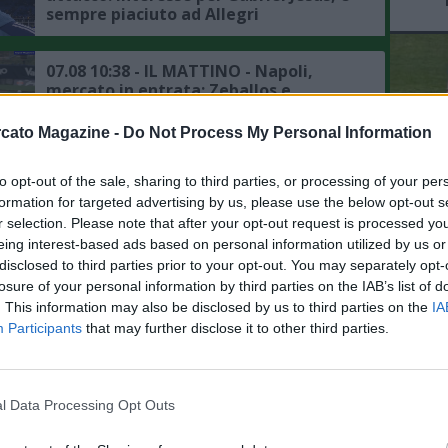
sempre piaciuto ad Allegri
07.08 10:38 - IL MATTINO - Napoli,
mercato in entrata: Zeballos e
Favasuli nel mirino di altri club
cato Magazine -
Do Not Process My Personal Information
07.08 09:49 - CDS - Napoli, per
to opt-out of the sale, sharing to third parties, or processing of your per
sbloccare il mercato in entrata serve
la partenza di Lukaku, la situazione
L'An
formation for targeted advertising by us, please use the below opt-out s
r selection. Please note that after your opt-out request is processed y
del Nu
eing interest-based ads based on personal information utilized by us or
FO
07.08 09:42 - CDS - Napoli, mercato in
disclosed to third parties prior to your opt-out. You may separately opt-
R
uscita: l'incasso del Chelsea sulla
losure of your personal information by third parties on the IAB’s list of
futura rivendita di Lukaku
. This information may also be disclosed by us to third parties on the
IA
Participants
that may further disclose it to other third parties.
07.08 09:36 - CDS - Napoli, mercato in
difesa: Badiashile può essere un
investimento strategico, il motivo
l Data Processing Opt Outs