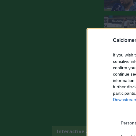
Calciomer
If you wish 
sensitive in
confirm you
continue se
information 
further disc
participants
Downstream 
Persona
Interactive Zone