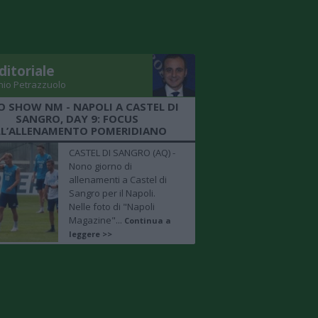
ditoriale
nio Petrazzuolo
O SHOW NM - NAPOLI A CASTEL DI
SANGRO, DAY 9: FOCUS
LL’ALLENAMENTO POMERIDIANO
CASTEL DI SANGRO (AQ) -
Nono giorno di
allenamenti a Castel di
Sangro per il Napoli.
Nelle foto di "Napoli
Magazine"...
Continua a
leggere >>