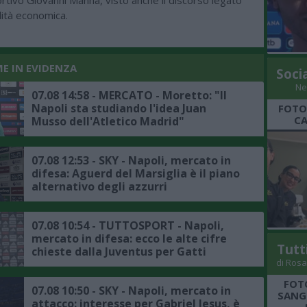
rtivo Giovanni Manna, visto anche il discorso legato
ilità economica.
ME IN EVIDENZA
Soci
Ne
07.08 14:58 - MERCATO - Moretto: "Il
Napoli sta studiando l'idea Juan
FOTO
CA
Musso dell'Atletico Madrid"
07.08 12:53 - SKY - Napoli, mercato in
difesa: Aguerd del Marsiglia è il piano
alternativo degli azzurri
07.08 10:54 - TUTTOSPORT - Napoli,
mercato in difesa: ecco le alte cifre
Tutt
chieste dalla Juventus per Gatti
di Rosa
FOT
07.08 10:50 - SKY - Napoli, mercato in
SANGR
attacco: interesse per Gabriel Jesus, è