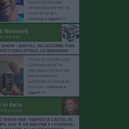
Napoli, ha rilasciato
un'intervista dal ritiro di
Castel di Sangro...
Continua a leggere >>
al Network
ws dal Web
 SHOW - NAPOLI, GLI AZZURRI CON
FFETTERIA ETOILE, LE IMMAGINI
CASTEL DI SANGRO (AQ) -
Caffetteria Etoile ha
fatto tappa nel ritiro del
Napoli. Nelle foto
pubblicate su Instagram,
ecco Ras...
Continua a
leggere >>
i In Rete
 Petrazzuolo
O SHOW NM - NAPOLI A CASTEL DI
O, DAY 9: DE BRUYNE E I CONSIGLI