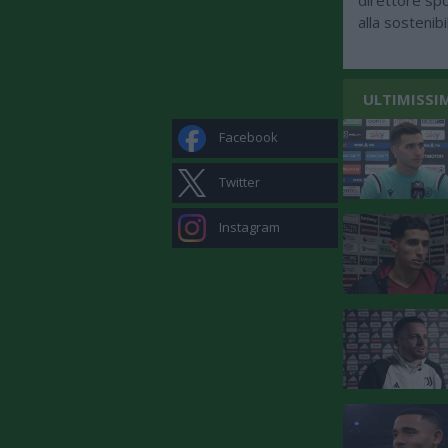
direttore spo
alla sostenib
ULTIMISSI
Facebook
Twitter
Instagram