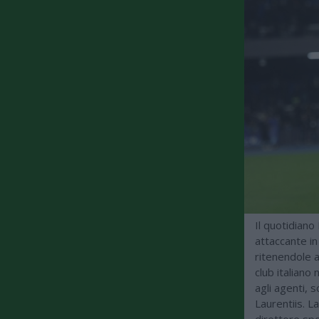
Il quotidiano
attaccante in
ritenendole a
club italiano
agli agenti, s
Laurentiis. La