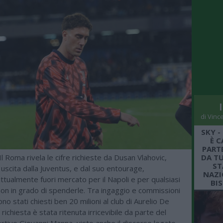
di Vinc
SKY -
È C
PARTE
 Il Roma rivela le cifre richieste da Dusan Vlahovic,
DA TU
ST
 uscita dalla Juventus, e dal suo entourage,
NAZI
ttualmente fuori mercato per il Napoli e per qualsiasi
BI
 non in grado di spenderle. Tra ingaggio e commissioni
ono stati chiesti ben 20 milioni al club di Aurelio De
 richiesta è stata ritenuta irricevibile da parte del