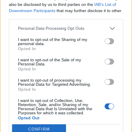
also be disclosed by us to third parties on the
IAB’s List of
Downstream Participants
that may further disclose it to other
third parties.
Personal Data Processing Opt Outs
I want to opt-out of the Sharing of my
personal data.
Opted In
I want to opt-out of the Sale of my
Personal Data.
Opted In
VAI ALLA VERSIONE CLASSICA
I want to opt-out of processing my
Personal Data for Targeted Advertising.
Opted In
I want to opt-out of Collection, Use,
Retention, Sale, and/or Sharing of my
Il materiale (testo, foto e video) consultabile in questo portale è di nostra proprietà.
Personal Data that Is Unrelated with the
Alcune foto (screenshot) ed articoli presenti su "Calciomercato Magazine" sono in parte
Purposes for which it was collected.
giunti da internet, in quanto arrivati alla nostra attenzione attraverso regolari
Opted Out
comunicati stampa con immagini e testi allegati ed autorizzati alla pubblicazione, e
quindi valutati di pubblico dominio. Se i soggetti o gli autori avessero qualcosa in
contrario alla pubblicazione, non avranno che da segnalarlo alla redazione (indirizzo
email:
redazione@napolimagazine.com
), che provvederà prontamente alla rimozione.
CONFIRM