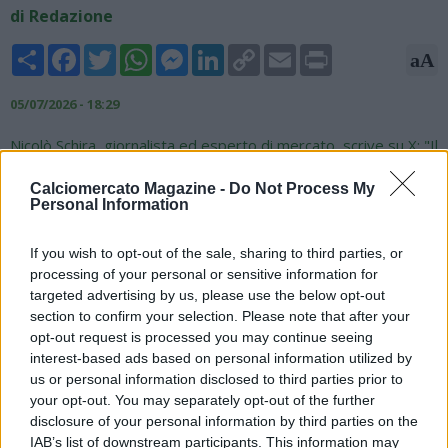
di Redazione
Share
Facebook
Twitter
WhatsApp
Messenger
LinkedIn
Copy
Email
Print
aA
Link
05/07/2026 - 18:29
Nicolò Schira, giornalista ed esperto di mercato, scrive su X: "Il
Fenerbahce è al lavoro per ingaggiare un nuovo attaccante:
nella lista dei candidati del club figurano Serhou Guirassy
Calciomercato Magazine -
Do Not Process My
Personal Information
(BVB), Romelu Lukaku (Napoli) e Alexander Sorloth (Atletico
Madrid)".
If you wish to opt-out of the sale, sharing to third parties, or
#Fenerbahçe
are working to sign a new striker: in
#Fener
’s
processing of your personal or sensitive information for
short list there are Serhou
#Guirassy
(BVB), Romelu
#Lukaku
targeted advertising by us, please use the below opt-out
(Napoli) and Alexander
#Sørloth
(Atletico Madrid).
#transfers
section to confirm your selection. Please note that after your
opt-out request is processed you may continue seeing
— Nicolò Schira (@NicoSchira)
July 5, 2026
interest-based ads based on personal information utilized by
us or personal information disclosed to third parties prior to
your opt-out. You may separately opt-out of the further
disclosure of your personal information by third parties on the
IAB’s list of downstream participants. This information may