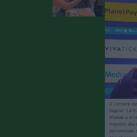
Il Corriere 
Napoli: "La t
Khalaili si è
rispetto alla
percentuale s