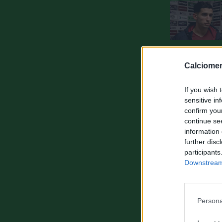
Calciomer
If you wish 
sensitive in
confirm you
continue se
information 
further disc
participants
Downstream 
Persona