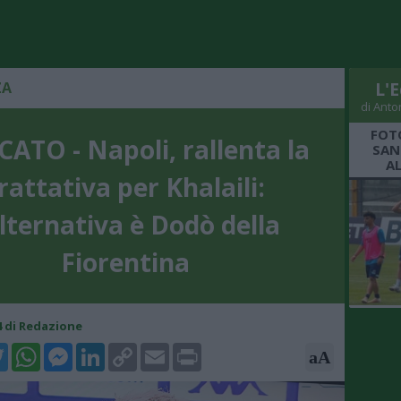
ZA
L'E
di Anto
FOT
ATO - Napoli, rallenta la
SAN
A
rattativa per Khalaili:
alternativa è Dodò della
Fiorentina
54 di Redazione
k
tter
WhatsApp
Messenger
LinkedIn
Copy
Email
Print
aA
Link