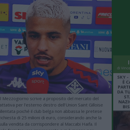
di Vinc
SKY -
È C
PARTE
DA TU
ST
del Mezzogiorno scrive a proposito del mercato del
NAZI
rattativa per l’esterno destro dell’Union Saint Gilloise
BI
 rallentata poiché il club belga non abbassa le pretese
 richiesta di 25 milioni di euro, considerando anche la
ulla vendita da corrispondere al Maccabi Haifa. Il