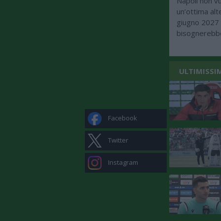
Napoli non v
un’ottima alt
giugno 2027 
bisognerebbe
ULTIMISSI
Facebook
Twitter
Instagram