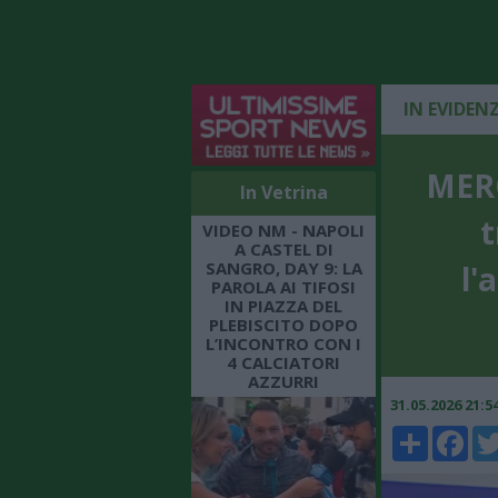
IN EVIDEN
MERC
In Vetrina
t
VIDEO NM - NAPOLI
A CASTEL DI
SANGRO, DAY 9: LA
l'
PAROLA AI TIFOSI
IN PIAZZA DEL
PLEBISCITO DOPO
L’INCONTRO CON I
4 CALCIATORI
AZZURRI
31.05.2026 21:
Share
Faceboo
Twi