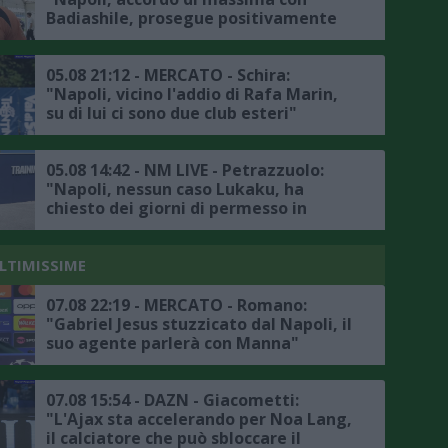
Badiashile, prosegue positivamente
la trattativa con il Chelsea, ecco i
dettagli"
05.08 21:12 - MERCATO - Schira:
"Napoli, vicino l'addio di Rafa Marin,
su di lui ci sono due club esteri"
05.08 14:42 - NM LIVE - Petrazzuolo:
"Napoli, nessun caso Lukaku, ha
chiesto dei giorni di permesso in
accordo con la società, il punto sul
mercato"
ULTIMISSIME
07.08 22:19 - MERCATO - Romano:
"Gabriel Jesus stuzzicato dal Napoli, il
suo agente parlerà con Manna"
07.08 15:54 - DAZN - Giacometti:
"L'Ajax sta accelerando per Noa Lang,
il calciatore che può sbloccare il