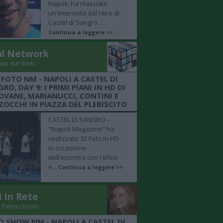
Napoli, ha rilasciato
un'intervista dal ritiro di
Castel di Sangro...
Continua a leggere >>
al Network
ws dal Web
 FOTO NM - NAPOLI A CASTEL DI
RO, DAY 9: I PRIMI PIANI IN HD DI
OVANE, MARIANUCCI, CONTINI E
OCCHI IN PIAZZA DEL PLEBISCITO
CASTEL DI SANGRO -
"Napoli Magazine" ha
realizzato 32 Foto in HD
in occasione
dell'incontro con i tifosi
e...
Continua a leggere >>
i In Rete
 Petrazzuolo
O SHOW NM - NAPOLI A CASTEL DI