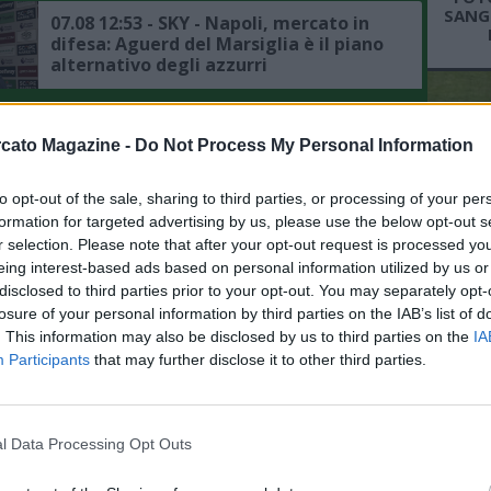
SANGR
07.08 12:53 - SKY - Napoli, mercato in
difesa: Aguerd del Marsiglia è il piano
alternativo degli azzurri
07.08 10:54 - TUTTOSPORT - Napoli,
cato Magazine -
Do Not Process My Personal Information
mercato in difesa: ecco le alte cifre
chieste dalla Juventus per Gatti
to opt-out of the sale, sharing to third parties, or processing of your per
formation for targeted advertising by us, please use the below opt-out s
07.08 10:50 - SKY - Napoli, mercato in
r selection. Please note that after your opt-out request is processed y
attacco: interesse per Gabriel Jesus, è
L'An
eing interest-based ads based on personal information utilized by us or
sempre piaciuto ad Allegri
del Nu
disclosed to third parties prior to your opt-out. You may separately opt-
VID
losure of your personal information by third parties on the IAB’s list of
D
07.08 10:38 - IL MATTINO - Napoli,
. This information may also be disclosed by us to third parties on the
IA
POM
mercato in entrata: Zeballos e
Participants
that may further disclose it to other third parties.
Favasuli nel mirino di altri club
07.08 09:49 - CDS - Napoli, per
l Data Processing Opt Outs
sbloccare il mercato in entrata serve
la partenza di Lukaku, la situazione