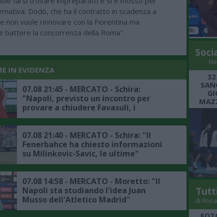
uole farsi trovare impreparato e si è mosso per
ernativa: Dodò, che ha il contratto in scadenza a
e non vuole rinnovare con la Fiorentina ma
 battere la concorrenza della Roma".
Soci
Ne
ME IN EVIDENZA
32
SANG
07.08 21:45 - MERCATO - Schira:
GI
"Napoli, previsto un incontro per
MAZZ
provare a chiudere Favasuli, i
dettagli"
07.08 21:40 - MERCATO - Schira: "Il
Fenerbahce ha chiesto informazioni
su Milinkovic-Savic, le ultime"
07.08 14:58 - MERCATO - Moretto: "Il
Tutt
Napoli sta studiando l'idea Juan
Musso dell'Atletico Madrid"
di Rosa
FOT