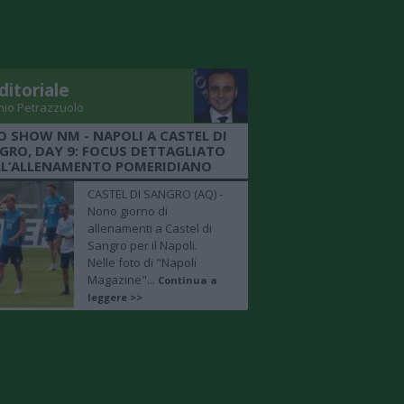
ditoriale
nio Petrazzuolo
O SHOW NM - NAPOLI A CASTEL DI
GRO, DAY 9: FOCUS DETTAGLIATO
LL’ALLENAMENTO POMERIDIANO
CASTEL DI SANGRO (AQ) -
Nono giorno di
allenamenti a Castel di
Sangro per il Napoli.
Nelle foto di "Napoli
Magazine"...
Continua a
leggere >>