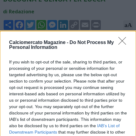
di Redazione
Share
Facebook
Twitter
WhatsApp
Messenger
LinkedIn
Copy
Email
Print
aA
Link
14/06/2026 - 16:17
Calciomercato Magazine -
Do Not Process My
Personal Information
Nicolò Schira, giornalista ed esperto di mercato, ha parlato
delle mosse del Napoli sul suo canale YouTube: "Lukaku resta
If you wish to opt-out of the sale, sharing to third parties, or
più fuori che dentro, Noa Lang può avere un'altra chance.
processing of your personal or sensitive information for
Bologna, Genoa e altre squadre hanno chiesto informazioni
targeted advertising by us, please use the below opt-out
per Lorenzo Lucca".
section to confirm your selection. Please note that after your
opt-out request is processed you may continue seeing
interest-based ads based on personal information utilized by
us or personal information disclosed to third parties prior to
your opt-out. You may separately opt-out of the further
disclosure of your personal information by third parties on the
IAB’s list of downstream participants. This information may
also be disclosed by us to third parties on the
IAB’s List of
Downstream Participants
that may further disclose it to other