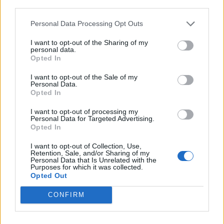
third parties.
Personal Data Processing Opt Outs
I want to opt-out of the Sharing of my
personal data.
Opted In
I want to opt-out of the Sale of my
VAI ALLA VERSIONE CLASSICA
Personal Data.
Opted In
I want to opt-out of processing my
Personal Data for Targeted Advertising.
Opted In
Il materiale (testo, foto e video) consultabile in questo portale è di nostra proprietà.
Alcune foto (screenshot) ed articoli presenti su "Calciomercato Magazine" sono in parte
giunti da internet, in quanto arrivati alla nostra attenzione attraverso regolari
I want to opt-out of Collection, Use,
comunicati stampa con immagini e testi allegati ed autorizzati alla pubblicazione, e
Retention, Sale, and/or Sharing of my
quindi valutati di pubblico dominio. Se i soggetti o gli autori avessero qualcosa in
Personal Data that Is Unrelated with the
contrario alla pubblicazione, non avranno che da segnalarlo alla redazione (indirizzo
Purposes for which it was collected.
email:
redazione@napolimagazine.com
), che provvederà prontamente alla rimozione.
Opted Out
"Calciomercato Magazine" non è una testata giornalistica, ma un sito di informazione di
proprietà di Napoli Magazine.
CONFIRM