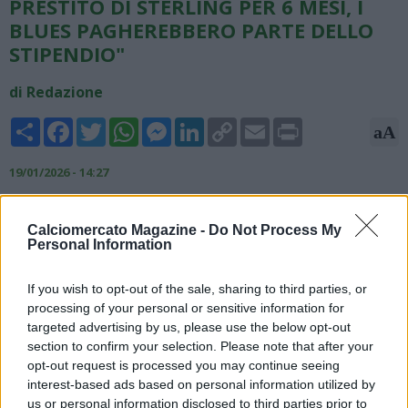
PRESTITO DI STERLING PER 6 MESI, I
BLUES PAGHEREBBERO PARTE DELLO
STIPENDIO"
di Redazione
Share
Facebook
Twitter
WhatsApp
Messenger
LinkedIn
Copy
Email
Print
aA
Link
19/01/2026 - 14:27
Nicolò Schira, giornalista, scrive su X: "Il Chelsea ha offerto
Raheem Sterling al Napoli con un prestito di 6 mesi con gran
Calciomercato Magazine -
Do Not Process My
Personal Information
parte dello stipendio pagato dallo stesso Chelsea, che sta
richiamando Paez e Fofana dai prestiti per avere la
possibilità di cedere l'esterno inglese in prestito".
If you wish to opt-out of the sale, sharing to third parties, or
processing of your personal or sensitive information for
#Chelsea
have offered Raheem
#Sterling
to
#Napoli
on a 6-
targeted advertising by us, please use the below opt-out
months loan with a large part of the salary paid by
#CFC
,
section to confirm your selection. Please note that after your
which are recalling Paez and Fofana from the loans to have
opt-out request is processed you may continue seeing
the possibility to give the english winger on loan.
#transfers
interest-based ads based on personal information utilized by
https://t.co/nBdrH1iRyo
us or personal information disclosed to third parties prior to