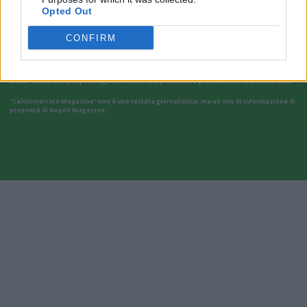
Opted Out
Il materiale (testo, foto e video) consultabile in questo portale è di nostra proprietà.
Alcune foto (screenshot) ed articoli presenti su "Calciomercato Magazine" sono in parte
CONFIRM
giunti da internet, in quanto arrivati alla nostra attenzione attraverso regolari
comunicati stampa con immagini e testi allegati ed autorizzati alla pubblicazione, e
quindi valutati di pubblico dominio. Se i soggetti o gli autori avessero qualcosa in
contrario alla pubblicazione, non avranno che da segnalarlo alla redazione (indirizzo
email:
redazione@napolimagazine.com
), che provvederà prontamente alla rimozione.
"Calciomercato Magazine" non è una testata giornalistica, ma un sito di informazione di
proprietà di Napoli Magazine.