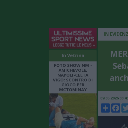
IN EVIDEN
MERC
In Vetrina
Seb
FOTO SHOW NM -
AMICHEVOLE,
NAPOLI-CELTA
anche
VIGO: SCONTRO DI
GIOCO PER
MCTOMINAY
09.05.2026 00:
Share
Faceboo
Twi