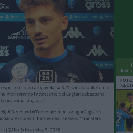
di Vinc
FOTO
CELT
, esperto di mercato, rivela su X: "Lazio, Napoli, Como
no monitorando l'attaccante del Cagliari Sebastiano
 la prossima stagione".
oli
,
#Como
and
#Torino
are monitoring
#Cagliari
’s
astiano
#Esposito
for the next season.
#transfers
ira (@NicoSchira)
May 8, 2026