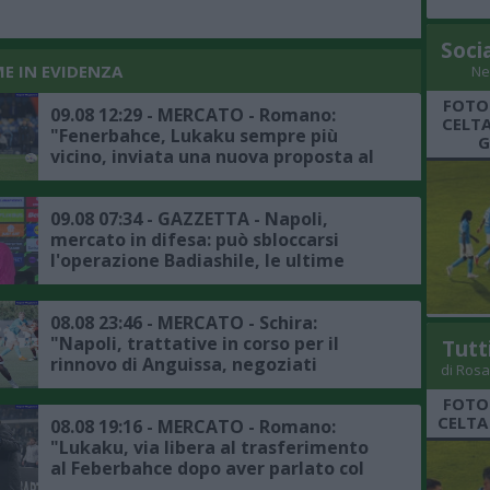
Soci
ME IN EVIDENZA
Ne
FOTO
09.08 12:29 - MERCATO - Romano:
CELTA
"Fenerbahce, Lukaku sempre più
G
vicino, inviata una nuova proposta al
Napoli, accordo in dirittura d'arrivo"
09.08 07:34 - GAZZETTA - Napoli,
mercato in difesa: può sbloccarsi
l'operazione Badiashile, le ultime
08.08 23:46 - MERCATO - Schira:
"Napoli, trattative in corso per il
Tutt
rinnovo di Anguissa, negoziati
di Rosa
positivi"
FOTO
CELTA
08.08 19:16 - MERCATO - Romano:
"Lukaku, via libera al trasferimento
al Feberbahce dopo aver parlato col
presidente, ora la trattativa col