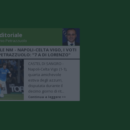
ditoriale
nio Petrazzuolo
LE NM - NAPOLI-CELTA VIGO, I VOTI
PETRAZZUOLO: "7 A DI LORENZO"
CASTEL DI SANGRO -
Napoli-Celta Vigo (1-1),
quarta amichevole
estiva degli azzurri,
disputata durante il
decimo giorno di rit...
Continua a leggere >>