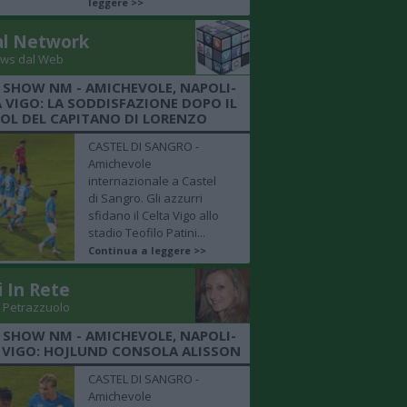
leggere >>
al Network
ws dal Web
 SHOW NM - AMICHEVOLE, NAPOLI-
 VIGO: LA SODDISFAZIONE DOPO IL
OL DEL CAPITANO DI LORENZO
CASTEL DI SANGRO -
Amichevole
internazionale a Castel
di Sangro. Gli azzurri
sfidano il Celta Vigo allo
stadio Teofilo Patini...
Continua a leggere >>
i In Rete
 Petrazzuolo
 SHOW NM - AMICHEVOLE, NAPOLI-
 VIGO: HOJLUND CONSOLA ALISSON
CASTEL DI SANGRO -
Amichevole