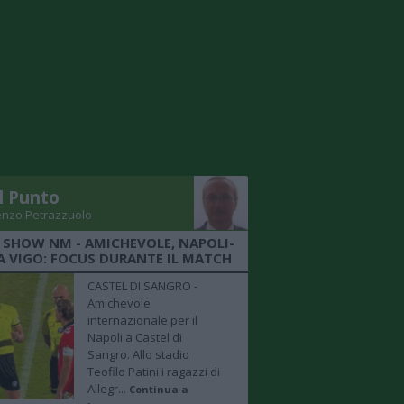
Il Punto
enzo Petrazzuolo
 SHOW NM - AMICHEVOLE, NAPOLI-
A VIGO: FOCUS DURANTE IL MATCH
CASTEL DI SANGRO -
Amichevole
internazionale per il
Napoli a Castel di
Sangro. Allo stadio
Teofilo Patini i ragazzi di
Allegr...
Continua a