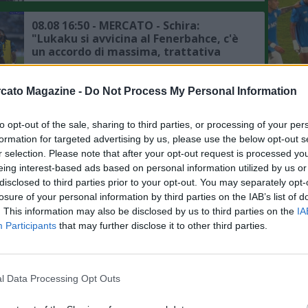
Napoli"
08.08 16:50 - MERCATO - Schira:
"Lukaku si avvicina al Fenerbahce, c'è
un accordo di massima, trattativa
avanzata tra il club turco e il Napoli"
L'An
08.08 15:42 - MEDIASET - Torino, gli
cato Magazine -
Do Not Process My Personal Information
del Nu
obiettivi per chiudere il mercato: ci
sono anche Cajuste e Folorunsho
FOTO
to opt-out of the sale, sharing to third parties, or processing of your per
C
formation for targeted advertising by us, please use the below opt-out s
r selection. Please note that after your opt-out request is processed y
08.08 08:46 - CDS - Napoli, Gabriel
Jesus la "pazza ma concreta" idea di
eing interest-based ads based on personal information utilized by us or
mercato per l'attacco
disclosed to third parties prior to your opt-out. You may separately opt-
losure of your personal information by third parties on the IAB’s list of
. This information may also be disclosed by us to third parties on the
IA
07.08 23:35 - MERCATO - Schira: "Ajax,
Participants
that may further disclose it to other third parties.
interesse concreto per Noa Lang: ecco
la richiesta del Napoli"
l Data Processing Opt Outs
07.08 21:45 - MERCATO - Schira:
"Napoli, previsto un incontro per