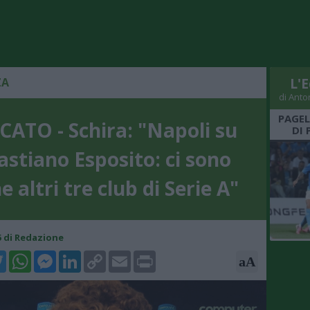
ZA
L'E
di Anto
PAGEL
ATO - Schira: "Napoli su
DI 
astiano Esposito: ci sono
 altri tre club di Serie A"
45 di Redazione
k
tter
WhatsApp
Messenger
LinkedIn
Copy
Email
Print
aA
Link