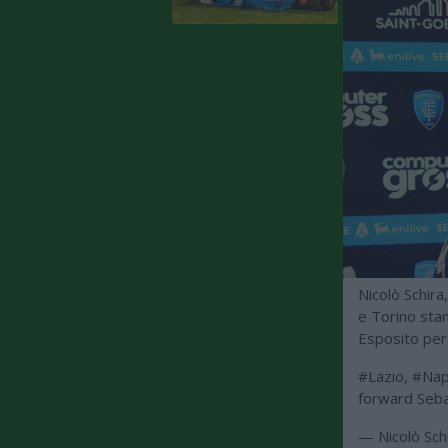
Nicolò Schira
e Torino stan
Esposito per
#Lazio
,
#Nap
forward Seb
— Nicolò Sch