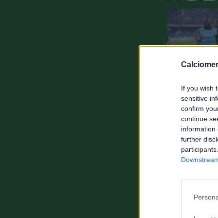
Calciomer
If you wish 
sensitive in
confirm you
continue se
information 
further disc
participants
Downstream 
Persona