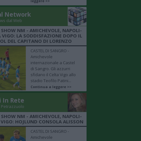
leggere >>
al Network
ws dal Web
 SHOW NM - AMICHEVOLE, NAPOLI-
 VIGO: LA SODDISFAZIONE DOPO IL
OL DEL CAPITANO DI LORENZO
CASTEL DI SANGRO -
Amichevole
internazionale a Castel
di Sangro. Gli azzurri
sfidano il Celta Vigo allo
stadio Teofilo Patini...
Continua a leggere >>
i In Rete
 Petrazzuolo
 SHOW NM - AMICHEVOLE, NAPOLI-
 VIGO: HOJLUND CONSOLA ALISSON
CASTEL DI SANGRO -
Amichevole