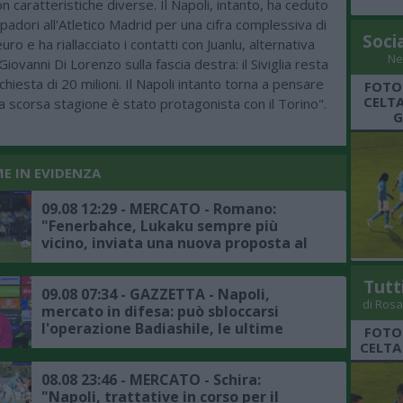
n caratteristiche diverse. Il Napoli, intanto, ha ceduto
dori all'Atletico Madrid per una cifra complessiva di
Soci
euro e ha riallacciato i contatti con Juanlu, alternativa
Ne
iovanni Di Lorenzo sulla fascia destra: il Siviglia resta
chiesta di 20 milioni. Il Napoli intanto torna a pensare
FOTO
CELTA
a scorsa stagione è stato protagonista con il Torino".
G
ME IN EVIDENZA
09.08 12:29 - MERCATO - Romano:
"Fenerbahce, Lukaku sempre più
vicino, inviata una nuova proposta al
Napoli, accordo in dirittura d'arrivo"
Tutt
09.08 07:34 - GAZZETTA - Napoli,
di Rosa
mercato in difesa: può sbloccarsi
l'operazione Badiashile, le ultime
FOTO
CELTA
08.08 23:46 - MERCATO - Schira:
"Napoli, trattative in corso per il