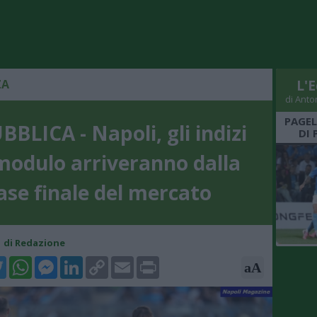
ZA
L'E
di Anto
PAGEL
BLICA - Napoli, gli indizi
DI 
modulo arriveranno dalla
ase finale del mercato
51 di Redazione
k
tter
WhatsApp
Messenger
LinkedIn
Copy
Email
Print
aA
Link