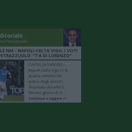
ditoriale
nio Petrazzuolo
LE NM - NAPOLI-CELTA VIGO, I VOTI
PETRAZZUOLO: "7 A DI LORENZO"
CASTEL DI SANGRO -
Napoli-Celta Vigo (1-1),
quarta amichevole
estiva degli azzurri,
disputata durante il
decimo giorno di rit...
Continua a leggere >>