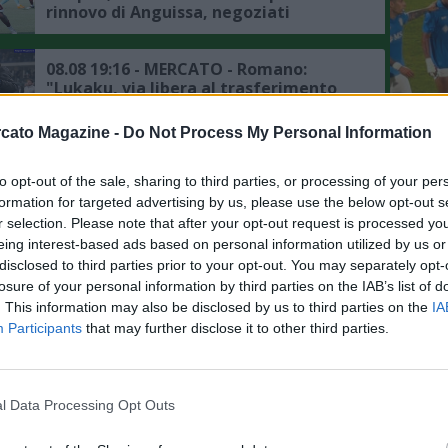
rinnovo di Anguissa, negoziati
positivi"
08.08 19:16 - MERCATO - Romano:
"Lukaku, via libera al trasferimento
al Feberbahce dopo aver parlato col
L'An
presidente, ora la trattativa col
cato Magazine -
Do Not Process My Personal Information
Napoli"
del Nu
08.08 16:50 - MERCATO - Schira:
FOTO
"Lukaku si avvicina al Fenerbahce, c'è
to opt-out of the sale, sharing to third parties, or processing of your per
C
un accordo di massima, trattativa
formation for targeted advertising by us, please use the below opt-out s
avanzata tra il club turco e il Napoli"
r selection. Please note that after your opt-out request is processed y
eing interest-based ads based on personal information utilized by us or
08.08 15:42 - MEDIASET - Torino, gli
disclosed to third parties prior to your opt-out. You may separately opt-
obiettivi per chiudere il mercato: ci
losure of your personal information by third parties on the IAB’s list of
sono anche Cajuste e Folorunsho
. This information may also be disclosed by us to third parties on the
IA
Participants
that may further disclose it to other third parties.
08.08 08:46 - CDS - Napoli, Gabriel
Jesus la "pazza ma concreta" idea di
mercato per l'attacco
l Data Processing Opt Outs