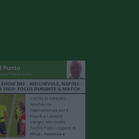
Il Punto
enzo Petrazzuolo
 SHOW NM - AMICHEVOLE, NAPOLI-
A VIGO: FOCUS DURANTE IL MATCH
CASTEL DI SANGRO -
Amichevole
internazionale per il
Napoli a Castel di
Sangro. Allo stadio
Teofilo Patini i ragazzi di
Allegr...
Continua a