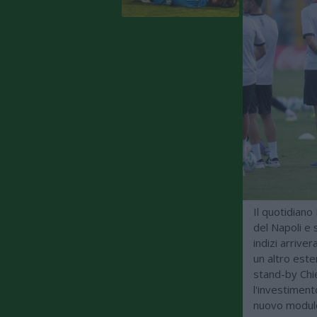
Il quotidiano
del Napoli e s
indizi arrive
un altro este
stand-by Chie
l'investiment
nuovo modulo