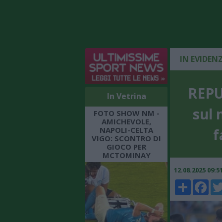
IN EVIDEN
REPUB
In Vetrina
sul 
FOTO SHOW NM -
AMICHEVOLE,
NAPOLI-CELTA
f
VIGO: SCONTRO DI
GIOCO PER
MCTOMINAY
12.08.2025 09:
Share
Faceboo
Twi