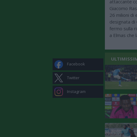
attaccante co
Giacomo Raspa
26 milioni di 
designata di G
fermo sulla ri
a Elmas che l
ULTIMISSI
Facebook
Twitter
Instagram