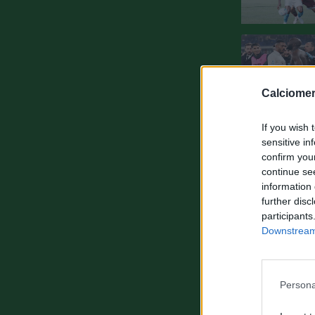
Calciomer
If you wish 
sensitive in
confirm you
continue se
information 
further disc
participants
Downstream 
Persona