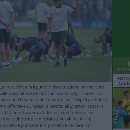
di Vinc
FOTO
CELT
 La Repubblica fa il punto della situazione sul mercato
ulle possibili scelte tattiche in vista degli innesti: "Gli
ranno dall'ultima fase del mercato: se il Napoli prenderà
rno offensivo (Grealish è diretto all'Everton, resta in
sa), Conte tornerà alla formula del tridente, se
o fosse dirottato in mediana (Musah del Milan), il
 avrebbe più forza e si potrebbe cercare un