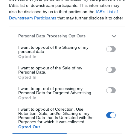
IAB’s list of downstream participants. This information may
also be disclosed by us to third parties on the
IAB’s List of
Downstream Participants
that may further disclose it to other
third parties.
Personal Data Processing Opt Outs
I want to opt-out of the Sharing of my
personal data.
Opted In
I want to opt-out of the Sale of my
Personal Data.
Opted In
I want to opt-out of processing my
VAI ALLA VERSIONE CLASSICA
Personal Data for Targeted Advertising.
Opted In
I want to opt-out of Collection, Use,
Retention, Sale, and/or Sharing of my
Personal Data that Is Unrelated with the
Purposes for which it was collected.
Il materiale (testo, foto e video) consultabile in questo portale è di nostra proprietà.
Alcune foto (screenshot) ed articoli presenti su "Calciomercato Magazine" sono in parte
Opted Out
giunti da internet, in quanto arrivati alla nostra attenzione attraverso regolari
comunicati stampa con immagini e testi allegati ed autorizzati alla pubblicazione, e