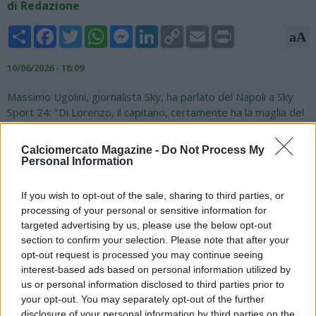
di Redazione
Share
Facebook
Twitter
WhatsApp
Messenger
LinkedIn
Copy
Email
Print
aA
Link
10/06/2026 - 18:09
Massimo Ugolini, giornalista Sky, ha parlato del Napoli a Sky
Sport 24: "Di Lorenzo, il capitano, certamente ha la maglia del
Napoli cucita addosso. Poi Politano e ci metterei anche
McTominay, che andrà adeguato, rinnovato e prolungato.
Calciomercato Magazine -
Do Not Process My
Questi tre sono intoccabili, poi c’è il resto. De Bruyne e Lukaku
Personal Information
potrebbero finire sul mercato, più Romelu che Kevin,
considerato quello che è successo. Il nuovo allenatore
If you wish to opt-out of the sale, sharing to third parties, or
valuterà il futuro di Lukaku e l’opportunità di tenerlo a Napoli o
processing of your personal or sensitive information for
meno, così come per De Bruyne. Su De Bruyne va fatta una
targeted advertising by us, please use the below opt-out
riflessione. Quei tre sono intoccabili, poi verranno fatte delle
section to confirm your selection. Please note that after your
valutazioni anche sugli ingaggi. Il cumulo degli ingaggi degli
opt-out request is processed you may continue seeing
ultratrentenni pesano sul bilancio del Napoli per circa 18
interest-based ads based on personal information utilized by
milioni e, dunque, il monte ingaggi verrà ridimensionato".
us or personal information disclosed to third parties prior to
your opt-out. You may separately opt-out of the further
disclosure of your personal information by third parties on the