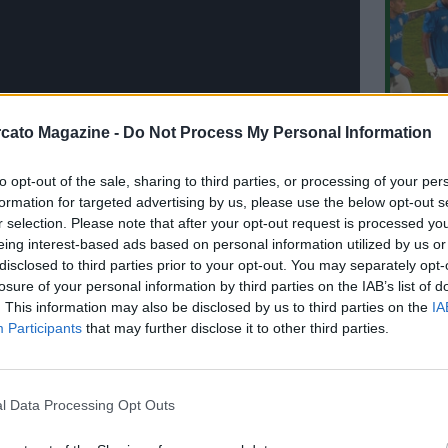
L'An
cato Magazine -
Do Not Process My Personal Information
del Nu
FOTO
to opt-out of the sale, sharing to third parties, or processing of your per
C
formation for targeted advertising by us, please use the below opt-out s
r selection. Please note that after your opt-out request is processed y
eing interest-based ads based on personal information utilized by us or
disclosed to third parties prior to your opt-out. You may separately opt-
losure of your personal information by third parties on the IAB’s list of
. This information may also be disclosed by us to third parties on the
IA
Participants
that may further disclose it to other third parties.
E IN VETRINA
30.07 14:39 - NM LIVE - Cammaroto:
l Data Processing Opt Outs
"Napoli, fatta per le cessioni di Rao e
Lindstrom, altri 6-7 azzurri in uscita,