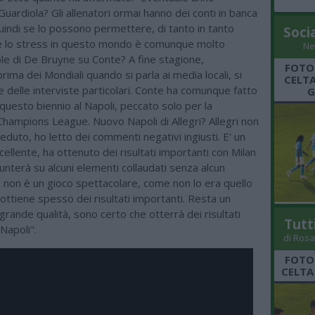
Guardiola? Gli allenatori ormai hanno dei conti in banca
uindi se lo possono permettere, di tanto in tanto
Soci
è lo stress in questo mondo è comunque molto
Ne
le di De Bruyne su Conte? A fine stagione,
FOTO
rima dei Mondiali quando si parla ai media locali, si
CELTA
delle interviste particolari. Conte ha comunque fatto
G
questo biennio al Napoli, peccato solo per la
Champions League. Nuovo Napoli di Allegri? Allegri non
duto, ho letto dei commenti negativi ingiusti. E' un
cellente, ha ottenuto dei risultati importanti con Milan
unterà su alcuni elementi collaudati senza alcun
o non è un gioco spettacolare, come non lo era quello
ottiene spesso dei risultati importanti. Resta un
 grande qualità, sono certo che otterrà dei risultati
Tutt
 Napoli".
di Rosa
FOTO
CELTA