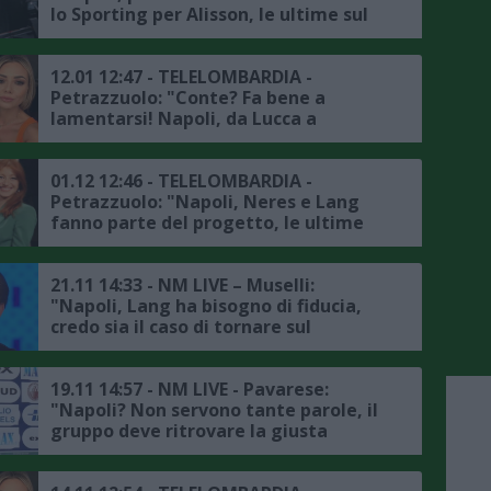
lo Sporting per Alisson, le ultime sul
mercato in uscita"
12.01 12:47 - TELELOMBARDIA -
Petrazzuolo: "Conte? Fa bene a
lamentarsi! Napoli, da Lucca a
Ferguson, fino a Mazzocchi, Gomes e
Maldini, ultime sul mercato"
01.12 12:46 - TELELOMBARDIA -
Petrazzuolo: "Napoli, Neres e Lang
fanno parte del progetto, le ultime
sul mercato di gennaio"
21.11 14:33 - NM LIVE – Muselli:
"Napoli, Lang ha bisogno di fiducia,
credo sia il caso di tornare sul
mercato"
19.11 14:57 - NM LIVE - Pavarese:
"Napoli? Non servono tante parole, il
gruppo deve ritrovare la giusta
serenità, mercato di gennaio? Il club
farà delle valutazioni"