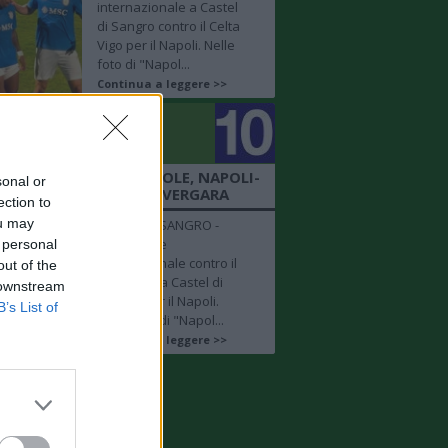
internazionale a Castel
di Sangro contro il Celta
Vigo per il Napoli. Nelle
foto di "Napol...
Continua a leggere >>
golo
mero 10
 SHOW NM - AMICHEVOLE, NAPOLI-
sonal or
ELTA VIGO: FOCUS SU VERGARA
ection to
ou may
CASTEL DI SANGRO -
Amichevole
 personal
internazionale contro il
out of the
Celta Vigo a Castel di
 downstream
Sangro per il Napoli.
B’s List of
Nelle foto di "Napol...
Continua a leggere >>