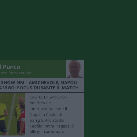
Il Punto
enzo Petrazzuolo
 SHOW NM - AMICHEVOLE, NAPOLI-
A VIGO: FOCUS DURANTE IL MATCH
CASTEL DI SANGRO -
Amichevole
internazionale per il
Napoli a Castel di
Sangro. Allo stadio
Teofilo Patini i ragazzi di
Allegr...
Continua a