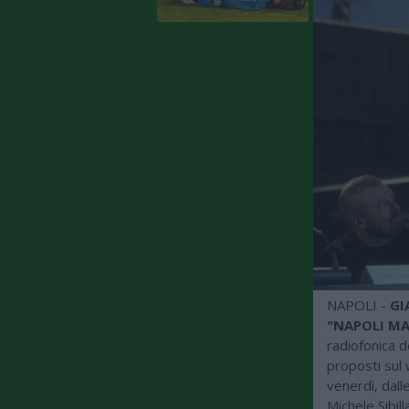
NAPOLI -
GI
"NAPOLI MA
radiofonica d
proposti sul
venerdì, dall
Michele Sibil