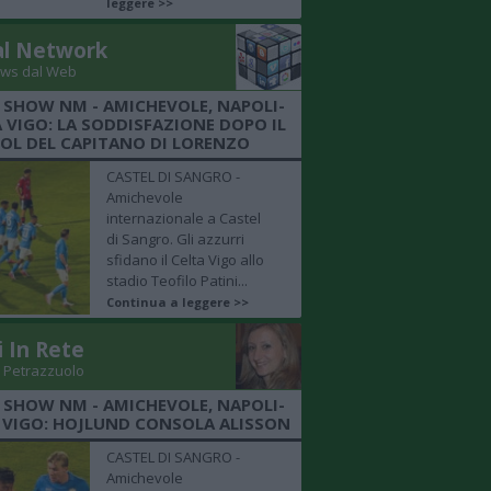
leggere >>
al Network
ws dal Web
 SHOW NM - AMICHEVOLE, NAPOLI-
 VIGO: LA SODDISFAZIONE DOPO IL
OL DEL CAPITANO DI LORENZO
CASTEL DI SANGRO -
Amichevole
internazionale a Castel
di Sangro. Gli azzurri
sfidano il Celta Vigo allo
stadio Teofilo Patini...
Continua a leggere >>
i In Rete
 Petrazzuolo
 SHOW NM - AMICHEVOLE, NAPOLI-
 VIGO: HOJLUND CONSOLA ALISSON
CASTEL DI SANGRO -
Amichevole