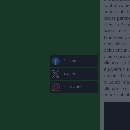
sabbatico di 
importanti, q
capita perch
elevato. Paro
soprattutto p
fanno sempre 
benissimo in 
delusione in 
è uno sprovve
Facebook
allenatore ec
e Juventus. P
Twitter
dubbio. Il su
di Conte, ma 
Instagram
allenatore di
importanti al