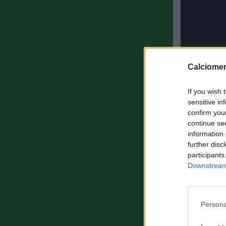
Calciomer
If you wish 
sensitive in
confirm you
continue se
information 
further disc
participants
Downstream 
ULTIMISSIM
Persona