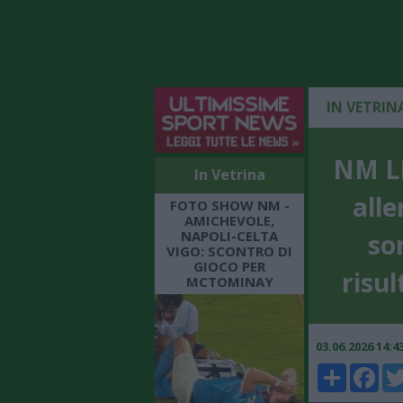
IN VETRIN
NM LI
In Vetrina
alle
FOTO SHOW NM -
AMICHEVOLE,
NAPOLI-CELTA
so
VIGO: SCONTRO DI
GIOCO PER
risul
MCTOMINAY
03.06.2026 14:
Share
Faceboo
Twi