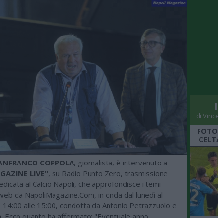
di Vinc
FOTO
CELT
ANFRANCO COPPOLA
, giornalista, è intervenuto a
GAZINE LIVE"
, su Radio Punto Zero, trasmissione
edicata al Calcio Napoli, che approfondisce i temi
 web da NapoliMagazine.Com, in onda dal lunedì al
e 14:00 alle 15:00, condotta da Antonio Petrazzuolo e
la. Ecco quanto ha affermato: "Eventuale anno