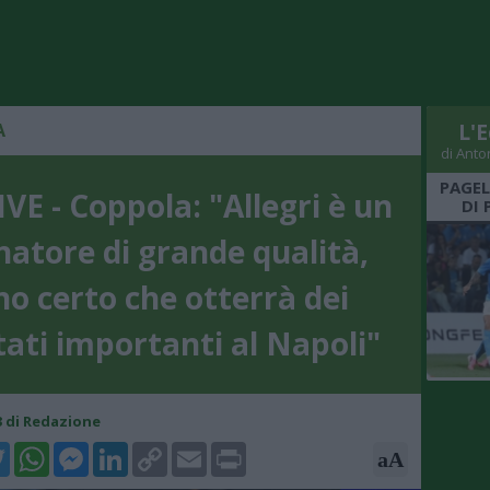
A
L'E
di Anto
PAGEL
VE - Coppola: "Allegri è un
DI 
natore di grande qualità,
no certo che otterrà dei
tati importanti al Napoli"
43 di Redazione
k
tter
WhatsApp
Messenger
LinkedIn
Copy
Email
Print
aA
Link