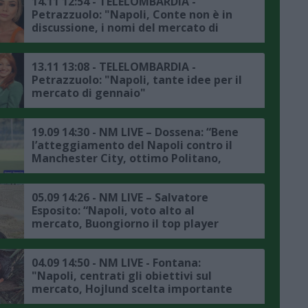
14.11 12:54 - TELELOMBARDIA -
Petrazzuolo: "Napoli, Conte non è in
discussione, i nomi del mercato di
gennaio"
13.11 13:08 - TELELOMBARDIA -
Petrazzuolo: "Napoli, tante idee per il
mercato di gennaio"
19.09 14:30 - NM LIVE – Dossena: “Bene
l’atteggiamento del Napoli contro il
Manchester City, ottimo Politano,
Hojlund? Per me è il colpo del
mercato estivo"
05.09 14:26 - NM LIVE – Salvatore
Esposito: “Napoli, voto alto al
mercato, Buongiorno il top player
della difesa, critiche a De Bruyne e
Lucca? Hanno bisogno di tempo"
04.09 14:50 - NM LIVE - Fontana:
"Napoli, centrati gli obiettivi sul
mercato, Hojlund scelta importante
per il futuro, Elmas un ritorno