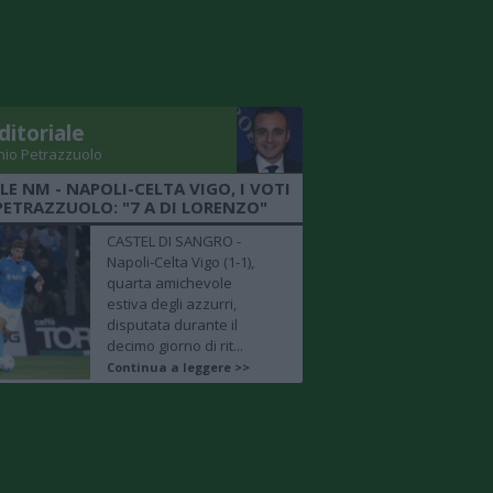
ditoriale
nio Petrazzuolo
LE NM - NAPOLI-CELTA VIGO, I VOTI
PETRAZZUOLO: "7 A DI LORENZO"
CASTEL DI SANGRO -
Napoli-Celta Vigo (1-1),
quarta amichevole
estiva degli azzurri,
disputata durante il
decimo giorno di rit...
Continua a leggere >>