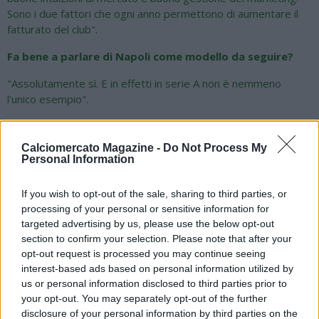
Sono i due fattori che ogni anno permettono di aumentare il
fatturato del club".
Fa bene a parlare di Napoli come modello da seguire?
"Assolutamente sì. E in effetti in serie A non è nemmeno
l'unico esempio".
Il segreto di De Laurentiis per questa gestione così
attenta?
Calciomercato Magazine -
Do Not Process My
Personal Information
"Non ha mai fatto il passo più lungo della gamba. È stato
aiutato dal fatto che non è arrivato come appassionato o
If you wish to opt-out of the sale, sharing to third parties, or
tifoso. Questo gli ha permesso di mantenere la freddezza
processing of your personal or sensitive information for
dell'imprenditore e rispettare certe regole fondamentali per
targeted advertising by us, please use the below opt-out
le aziende tipiche: equilibrio di gestione, costi che non devono
section to confirm your selection. Please note that after your
superare i ricavi".
opt-out request is processed you may continue seeing
interest-based ads based on personal information utilized by
Le metteva paletti nella gestione dell'area tecnica?
us or personal information disclosed to third parties prior to
your opt-out. You may separately opt-out of the further
"Assolutamente no. Mi ha dato piena autonomia: eravamo
disclosure of your personal information by third parties on the
come due fratelli. Insieme abbiamo lavorato benissimo e