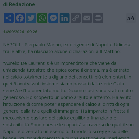
di Redazione
Share
Facebook
Twitter
WhatsApp
Messenger
LinkedIn
Copy
Email
Print
aA
Link
14/09/2024 - 09:26
NAPOLI - Pierpaolo Marino, ex dirigente di Napoli e Udinese
tra le altre, ha rilasciato alcune dichiarazioni a Il Mattino:
"Aurelio De Laurentiis è un imprenditore che viene da
un'azienda tutt'altro che tipica come il cinema, ma è entrato
nel calcio totalmente a digiuno dei concetti più elementari. In
quei 5 anni vissuti insieme siamo passati dalla serie C alla
serie A e l'ho orientato molto. Diciamo così: sono stato molto
generoso. Ho scoperto un uomo arguto e attento. Ha avuto
l'intuizione di come poter espandere il calcio ai diritti di ogni
genere: dalla tv a quelli di immagine. Ha imparato in fretta il
meccanismo basilare del calcio: equilibrio finanziario e
sostenibilità. Sono queste le capacità attraverso le quali il suo
Napoli è diventato un esempio. Il modello si regge su delle
buone intuizioni di mercato e buona gestione del marketing.