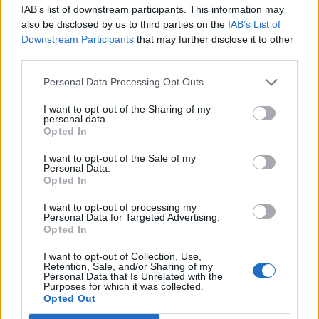
IAB’s list of downstream participants. This information may
infatti i risultati sono arrivati. Io ho improntato la gestione dei
also be disclosed by us to third parties on the
IAB’s List of
costi in maniera perfetta".
Downstream Participants
that may further disclose it to other
third parties.
Come faceva a trattare i giocatori con la clausola dei
diritti di immagine?
Personal Data Processing Opt Outs
"Ammetto che qualche trattativa è saltata per i diritti di
I want to opt-out of the Sharing of my
immagine ma al 99% riuscivo a farli accettare. D'altra parte tra
personal data.
i procuratori c'era un passaparola importante: sapevano cosa
Opted In
significava arrivare a Napoli e le prospettive che si aprivano
I want to opt-out of the Sale of my
per i loro assistiti".
Personal Data.
Opted In
Le è piaciuta la gestione del mercato estivo?
I want to opt-out of processing my
"Non si possono che fare i complimenti al presidente e al club
Personal Data for Targeted Advertising.
Opted In
per come hanno ristrutturato la squadra. Certo, l'operazione
Osimhen poteva essere gestita prima e meglio, ma ciò
I want to opt-out of Collection, Use,
nonostante sono sicuro che gli azzurri daranno fastidio
Retention, Sale, and/or Sharing of my
Personal Data that Is Unrelated with the
all'Inter".
Purposes for which it was collected.
Opted Out