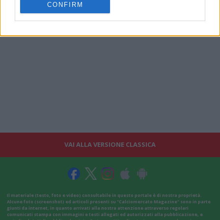
CONFIRM
VAI ALLA VERSIONE CLASSICA
Il materiale (testo, foto e video) consultabile in questo portale è di nostra proprietà.
Alcune foto (screenshot) ed articoli presenti su "Calciomercato Magazine" sono in parte
giunti da internet, in quanto arrivati alla nostra attenzione attraverso regolari
comunicati stampa con immagini e testi allegati ed autorizzati alla pubblicazione, e