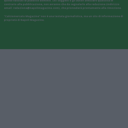
quindi valutati di pubblico dominio. Se i soggetti o gli autori avessero qualcosa in
contrario alla pubblicazione, non avranno che da segnalarlo alla redazione (indirizzo
email:
redazione@napolimagazine.com
), che provvederà prontamente alla rimozione.
"Calciomercato Magazine" non è una testata giornalistica, ma un sito di informazione di
proprietà di Napoli Magazine.