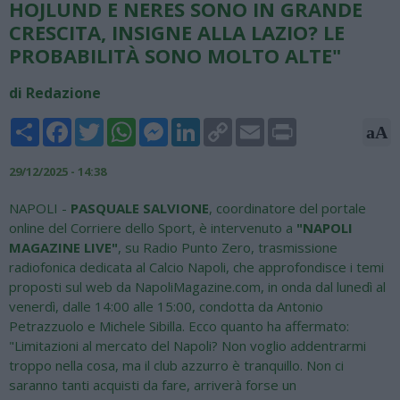
HOJLUND E NERES SONO IN GRANDE
CRESCITA, INSIGNE ALLA LAZIO? LE
PROBABILITÀ SONO MOLTO ALTE"
di Redazione
Share
Facebook
Twitter
WhatsApp
Messenger
LinkedIn
Copy
Email
Print
aA
Link
29/12/2025 - 14:38
NAPOLI -
PASQUALE SALVIONE
, coordinatore del portale
online del Corriere dello Sport, è intervenuto a
"NAPOLI
MAGAZINE LIVE"
, su Radio Punto Zero, trasmissione
radiofonica dedicata al Calcio Napoli, che approfondisce i temi
proposti sul web da NapoliMagazine.com, in onda dal lunedì al
venerdì, dalle 14:00 alle 15:00, condotta da Antonio
Petrazzuolo e Michele Sibilla. Ecco quanto ha affermato:
"Limitazioni al mercato del Napoli? Non voglio addentrarmi
troppo nella cosa, ma il club azzurro è tranquillo. Non ci
saranno tanti acquisti da fare, arriverà forse un