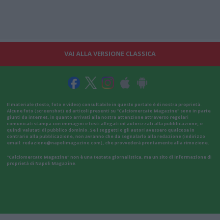
VAI ALLA VERSIONE CLASSICA
Il materiale (testo, foto e video) consultabile in questo portale è di nostra proprietà.
Alcune foto (screenshot) ed articoli presenti su "Calciomercato Magazine" sono in parte
giunti da internet, in quanto arrivati alla nostra attenzione attraverso regolari
comunicati stampa con immagini e testi allegati ed autorizzati alla pubblicazione, e
quindi valutati di pubblico dominio. Se i soggetti o gli autori avessero qualcosa in
contrario alla pubblicazione, non avranno che da segnalarlo alla redazione (indirizzo
email:
redazione@napolimagazine.com
), che provvederà prontamente alla rimozione.
"Calciomercato Magazine" non è una testata giornalistica, ma un sito di informazione di
proprietà di Napoli Magazine.