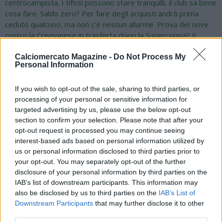
centrocampista. I tifosi possono stare tranquilli, il club sa bene
cosa fare. Saldo zero? Per fare degli acquisti andrà prima
ceduto qualcuno, ma non c'è nessun allarme. Prova del nove
contro la Cremonese in trasferta dopo la Supercoppa? Il
Napoli ha superato questo esame a pieni voti dopo i
festeggiamenti in Arabia, ma ora la squadra è quadrata e sa
Calciomercato Magazine -
Do Not Process My
Personal Information
cosa deve fare con questo nuovo assetto tattico. A Cremona
è arrivato il terzo 2-0 consecutivo e in tutte e tre le gare il
Napoli ha concesso veramente poco alle avversarie. Hojlund e
If you wish to opt-out of the sale, sharing to third parties, or
processing of your personal or sensitive information for
Neres sono in grande crescita, Lang sta migliorando ma potrà
targeted advertising by us, please use the below opt-out
fare molto di più. Attendiamo poi dei rientri importanti, la
section to confirm your selection. Please note that after your
squadra è destinata a migliorare. Insigne con la Lazio contro il
opt-out request is processed you may continue seeing
Napoli? Le probabilità sono molto alte. La Lazio dovrà fare un
interest-based ads based on personal information utilized by
mercato importante dopo lo stop estivo, la società dovrà
us or personal information disclosed to third parties prior to
accontentare Sarri".
your opt-out. You may separately opt-out of the further
disclosure of your personal information by third parties on the
IAB’s list of downstream participants. This information may
also be disclosed by us to third parties on the
IAB’s List of
Downstream Participants
that may further disclose it to other
third parties.