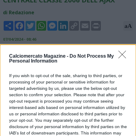
di Redazione
Share
Facebook
Twitter
WhatsApp
Messenger
LinkedIn
Copy
Email
Print
aA
Link
07/04/2024 - 08:46
NAPOLI - Secondo Il Mattino, Aurelio De Laurentiis,
Calciomercato Magazine -
Do Not Process My
presidente del Napoli, sarebbe pronto a tutto per acquistare
Personal Information
Jorrell Hato, difensore dell'Ajax: "De Laurentiis sarebbe
pronto a fare follie per Jorrell Hato dell'Ajax la cui valutazione
If you wish to opt-out of the sale, sharing to third parties, or
è già di una ventina di milioni. Il classe 2006 è una colonna
processing of your personal or sensitive information for
dell'Ajax con cui ha già giocato 41 partite in questa stagione.
targeted advertising by us, please use the below opt-out
Hato è un difensore centrale di piede mancino di 182
section to confirm your selection. Please note that after your
centimetri. All'occorrenza potrebbe giocare anche terzino
opt-out request is processed you may continue seeing
sinistro. Sul ragazzo c'è forte anche l'Arsenal".
interest-based ads based on personal information utilized by
us or personal information disclosed to third parties prior to
your opt-out. You may separately opt-out of the further
disclosure of your personal information by third parties on the
IAB’s list of downstream participants. This information may