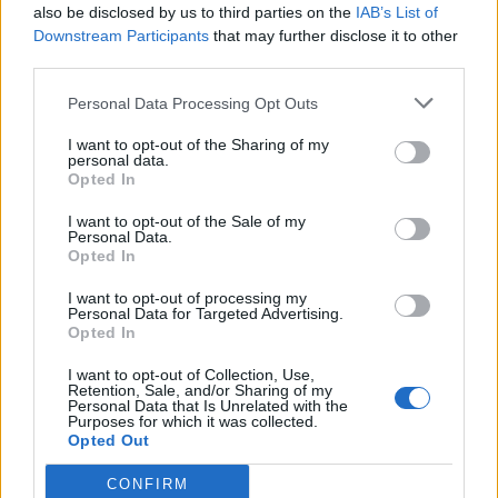
also be disclosed by us to third parties on the
IAB’s List of
Downstream Participants
that may further disclose it to other
third parties.
Personal Data Processing Opt Outs
I want to opt-out of the Sharing of my
personal data.
Opted In
I want to opt-out of the Sale of my
Personal Data.
Opted In
VAI ALLA VERSIONE CLASSICA
I want to opt-out of processing my
Personal Data for Targeted Advertising.
Opted In
I want to opt-out of Collection, Use,
Retention, Sale, and/or Sharing of my
Il materiale (testo, foto e video) consultabile in questo portale è di nostra proprietà.
Personal Data that Is Unrelated with the
Alcune foto (screenshot) ed articoli presenti su "Calciomercato Magazine" sono in parte
Purposes for which it was collected.
giunti da internet, in quanto arrivati alla nostra attenzione attraverso regolari
comunicati stampa con immagini e testi allegati ed autorizzati alla pubblicazione, e
Opted Out
quindi valutati di pubblico dominio. Se i soggetti o gli autori avessero qualcosa in
contrario alla pubblicazione, non avranno che da segnalarlo alla redazione (indirizzo
email:
redazione@napolimagazine.com
), che provvederà prontamente alla rimozione.
CONFIRM