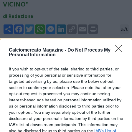
VICINO"
di Redazione
Share
Facebook
Twitter
WhatsApp
Messenger
LinkedIn
Copy
Email
Print
aA
Link
31/12/2023 - 13:18
Calciomercato Magazine -
Do Not Process My
NAPOLI - Fabrizio Romano, giornalista ed esperto di mercato,
Personal Information
scrive su X sull'affare tra Napoli ed Udinese per Samardzic:
"Napoli e Udinese sono in trattativa per Samardzic, come
If you wish to opt-out of the sale, sharing to third parties, or
riportato all'inizio di questa settimana, i colloqui continuano.
processing of your personal or sensitive information for
L'accordo tra i club è sempre più vicino, il padre del giocatore
targeted advertising by us, please use the below opt-out
verrà presto in Italia per discutere maggiori dettagli con
section to confirm your selection. Please note that after your
l'Udinese".
opt-out request is processed you may continue seeing
interest-based ads based on personal information utilized by
us or personal information disclosed to third parties prior to
your opt-out. You may separately opt-out of the further
disclosure of your personal information by third parties on the
IAB’s list of downstream participants. This information may
also be disclosed by us to third parties on the
IAB’s List of