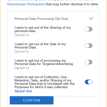
Downstream Participants
that may further disclose it to other
third parties.
Personal Data Processing Opt Outs
I want to opt-out of the Sharing of my
personal data.
Opted In
I want to opt-out of the Sale of my
Personal Data.
Opted In
VAI ALLA VERSIONE CLASSICA
I want to opt-out of processing my
Personal Data for Targeted Advertising.
Opted In
I want to opt-out of Collection, Use,
Il materiale (testo, foto e video) consultabile in questo portale è di nostra proprietà.
Retention, Sale, and/or Sharing of my
Alcune foto (screenshot) ed articoli presenti su "Calciomercato Magazine" sono in parte
Personal Data that Is Unrelated with the
giunti da internet, in quanto arrivati alla nostra attenzione attraverso regolari
comunicati stampa con immagini e testi allegati ed autorizzati alla pubblicazione, e
Purposes for which it was collected.
quindi valutati di pubblico dominio. Se i soggetti o gli autori avessero qualcosa in
Opted Out
contrario alla pubblicazione, non avranno che da segnalarlo alla redazione (indirizzo
email:
redazione@napolimagazine.com
), che provvederà prontamente alla rimozione.
CONFIRM
"Calciomercato Magazine" non è una testata giornalistica, ma un sito di informazione di
proprietà di Napoli Magazine.