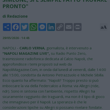
PRONTO"
di Redazione
Share
Facebook
Twitter
WhatsApp
Messenger
LinkedIn
Copy
Email
Print
aA
Link
29/05/2026 - 14:48
NAPOLI -
CARLO VERNA
, giornalista, è intervenuto a
"NAPOLI MAGAZINE LIVE",
su Radio Punto Zero,
trasmissione radiofonica dedicata al Calcio Napoli, che
approfondisce i temi proposti sul web da
NapoliMagazine.Com, in onda dal lunedì al venerdì, dalle 14:00
alle 15:00, condotta da Antonio Petrazzuolo e Michele Sibilla.
Ecco quanto ha affermato: "Napoli? Troppo presto si può
imboccare la via della Federcalcio a Roma: via Allegri (ride,
ndr). Sono in sintonia con l’ambiente, rispetto Allegri: ha
sicuramente raggiunto dei traguardi, ma non è il tipo di gioco
che immaginavo per il Napoli. La speranza è che le
considerazioni tipiche su Allegri si possano rivelare fondate.