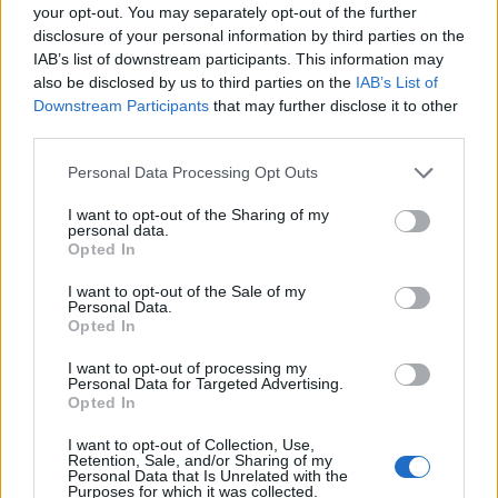
di essere centrale nel progetto. Occorrerebbe un falso nueve
your opt-out. You may separately opt-out of the further
o un giocatore alla Simeone, che si è sempre fatto trovare
disclosure of your personal information by third parties on the
pronto quando è stato chiamato. Ha sempre dato il massimo
IAB’s list of downstream participants. This information may
all’ombra del Vesuvio. Adesso, serve un secondo centravanti.
also be disclosed by us to third parties on the
IAB’s List of
Sarri è andato all’Atalanta, purtroppo, lo avrei voluto al Napoli.
Downstream Participants
that may further disclose it to other
Avevo qualche perplessità sul suo ritorno, non mi piacciono
third parties.
ritorni, ma era il nome perfetto, senza se e senza ma".
Personal Data Processing Opt Outs
I want to opt-out of the Sharing of my
personal data.
Opted In
I want to opt-out of the Sale of my
Personal Data.
Opted In
I want to opt-out of processing my
Personal Data for Targeted Advertising.
Opted In
I want to opt-out of Collection, Use,
Retention, Sale, and/or Sharing of my
Personal Data that Is Unrelated with the
Purposes for which it was collected.