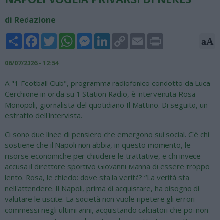
di Redazione
Share
Facebook
Twitter
WhatsApp
Messenger
LinkedIn
Copy
Email
Print
aA
Link
06/07/2026 - 12:54
A "1 Football Club", programma radiofonico condotto da Luca
Cerchione in onda su 1 Station Radio, è intervenuta Rosa
Monopoli, giornalista del quotidiano Il Mattino. Di seguito, un
estratto dell'intervista.
Ci sono due linee di pensiero che emergono sui social. C'è chi
sostiene che il Napoli non abbia, in questo momento, le
risorse economiche per chiudere le trattative, e chi invece
accusa il direttore sportivo Giovanni Manna di essere troppo
lento. Rosa, le chiedo: dove sta la verità? “La verità sta
nell'attendere. Il Napoli, prima di acquistare, ha bisogno di
valutare le uscite. La società non vuole ripetere gli errori
commessi negli ultimi anni, acquistando calciatori che poi non