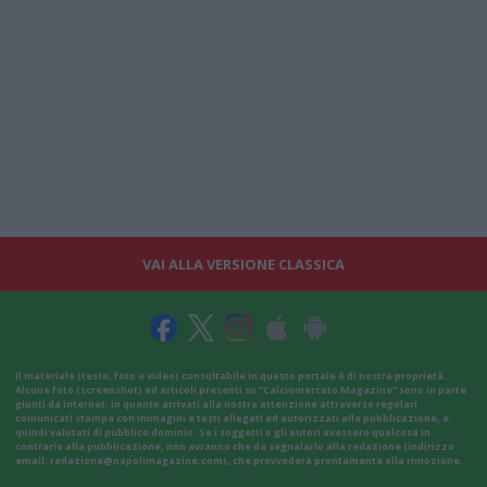
VAI ALLA VERSIONE CLASSICA
Il materiale (testo, foto e video) consultabile in questo portale è di nostra proprietà.
Alcune foto (screenshot) ed articoli presenti su "Calciomercato Magazine" sono in parte
giunti da internet, in quanto arrivati alla nostra attenzione attraverso regolari
comunicati stampa con immagini e testi allegati ed autorizzati alla pubblicazione, e
quindi valutati di pubblico dominio. Se i soggetti o gli autori avessero qualcosa in
contrario alla pubblicazione, non avranno che da segnalarlo alla redazione (indirizzo
email:
redazione@napolimagazine.com
), che provvederà prontamente alla rimozione.