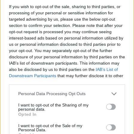
ingaggi e abbassamento dell'età media della rosa. È per
If you wish to opt-out of the sale, sharing to third parties, or
questo che un calciatore come Romelu Lukaku potrebbe
processing of your personal or sensitive information for
essere ceduto? “Sì, è una possibilità concreta. Credo che
targeted advertising by us, please use the below opt-out
Lukaku e il suo entourage stiano già valutando eventuali
section to confirm your selection. Please note that after your
opportunità. Non ci sono ancora offerte ufficiali, ma
opt-out request is processed you may continue seeing
sicuramente esistono manifestazioni di interesse. La sua
interest-based ads based on personal information utilized by
stagione non è stata particolarmente positiva e, al di là
us or personal information disclosed to third parties prior to
dell'allenatore, ho sempre avuto la sensazione che il suo
your opt-out. You may separately opt-out of the further
futuro fosse lontano da Napoli. Ha richieste economiche
disclosure of your personal information by third parties on the
importanti, mentre il club sta seguendo una politica diversa,
IAB’s list of downstream participants. This information may
puntando sulla riduzione del monte ingaggi e sul
also be disclosed by us to third parties on the
IAB’s List of
ringiovanimento della rosa.”
Downstream Participants
that may further disclose it to other
third parties.
Per quanto riguarda Kevin De Bruyne, invece, quale potrebbe
essere il suo futuro? “A centrocampo il Napoli è già ben
Personal Data Processing Opt Outs
coperto, indipendentemente dalla sua permanenza. Vale lo
stesso discorso fatto per Lukaku: se un giocatore è convinto
I want to opt-out of the Sharing of my
personal data.
di poter dare un contributo importante, allora ben venga. Se
Opted In
invece non è pienamente coinvolto nel progetto, sarà giusto
fare altre valutazioni. De Bruyne resta un campione assoluto,
I want to opt-out of the Sale of my
Personal Data.
ma dovrà mettersi a disposizione con umiltà. Personalmente,