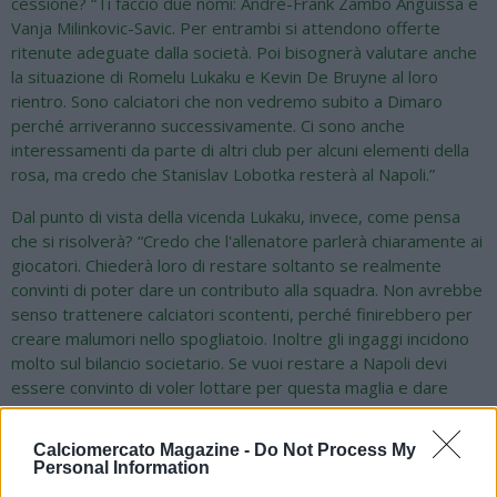
cessione? “Ti faccio due nomi: André-Frank Zambo Anguissa e
Vanja Milinkovic-Savic. Per entrambi si attendono offerte
ritenute adeguate dalla società. Poi bisognerà valutare anche
la situazione di Romelu Lukaku e Kevin De Bruyne al loro
rientro. Sono calciatori che non vedremo subito a Dimaro
perché arriveranno successivamente. Ci sono anche
interessamenti da parte di altri club per alcuni elementi della
rosa, ma credo che Stanislav Lobotka resterà al Napoli.”
Dal punto di vista della vicenda Lukaku, invece, come pensa
che si risolverà? “Credo che l'allenatore parlerà chiaramente ai
giocatori. Chiederà loro di restare soltanto se realmente
convinti di poter dare un contributo alla squadra. Non avrebbe
senso trattenere calciatori scontenti, perché finirebbero per
creare malumori nello spogliatoio. Inoltre gli ingaggi incidono
molto sul bilancio societario. Se vuoi restare a Napoli devi
essere convinto di voler lottare per questa maglia e dare
tutto per il progetto.”
Calciomercato Magazine -
Do Not Process My
Oltre alla motivazione, però, c'è anche la necessità di
Personal Information
rispettare i parametri fissati dalla società: riduzione del monte