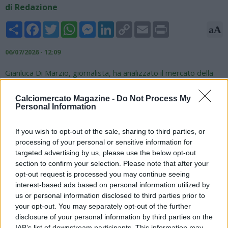
di Redazione
Share
Facebook
Twitter
WhatsApp
Messenger
LinkedIn
Copy
Email
Print
aA
Link
06/07/2026 - 12:09
Gianluca Di Marzio, giornalista, ha analizzato il mercato della
Fiorentina nel corso di "Caffè Di Marzio", il podcast realizzato
in collaborazione con TuttoMercatoWeb.com: "La Fiorentina è
Calciomercato Magazine -
Do Not Process My
tornata e uno dei principali artefici è Fabio Paratici, che sul
Personal Information
mercato è un vero e proprio drago. Lavora H24, anche di
domenica. La Fiorentina vuole cambiare il più possibile. Fu lui a
If you wish to opt-out of the sale, sharing to third parties, or
prendere Pogba a parametro zero alla Juventus per poi
processing of your personal or sensitive information for
rivenderlo a 100 milioni. Oulai? Se il prezzo dovesse salire dai
targeted advertising by us, please use the below opt-out
22 milioni iniziali fino a 40-45 milioni, l'operazione
section to confirm your selection. Please note that after your
diventerebbe impossibile non solo per la Fiorentina, ma per il
opt-out request is processed you may continue seeing
calcio italiano".
interest-based ads based on personal information utilized by
us or personal information disclosed to third parties prior to
your opt-out. You may separately opt-out of the further
disclosure of your personal information by third parties on the
IAB’s list of downstream participants. This information may