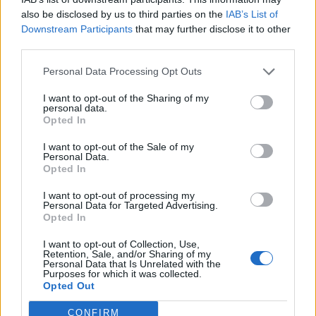
also be disclosed by us to third parties on the
IAB’s List of
Downstream Participants
that may further disclose it to other
third parties.
Personal Data Processing Opt Outs
I want to opt-out of the Sharing of my
personal data.
Opted In
I want to opt-out of the Sale of my
Personal Data.
Opted In
VAI ALLA VERSIONE CLASSICA
I want to opt-out of processing my
Personal Data for Targeted Advertising.
Opted In
I want to opt-out of Collection, Use,
Retention, Sale, and/or Sharing of my
Il materiale (testo, foto e video) consultabile in questo portale è di nostra proprietà.
Personal Data that Is Unrelated with the
Alcune foto (screenshot) ed articoli presenti su "Calciomercato Magazine" sono in parte
Purposes for which it was collected.
giunti da internet, in quanto arrivati alla nostra attenzione attraverso regolari
Opted Out
comunicati stampa con immagini e testi allegati ed autorizzati alla pubblicazione, e
quindi valutati di pubblico dominio. Se i soggetti o gli autori avessero qualcosa in
contrario alla pubblicazione, non avranno che da segnalarlo alla redazione (indirizzo
CONFIRM
email:
redazione@napolimagazine.com
), che provvederà prontamente alla rimozione.