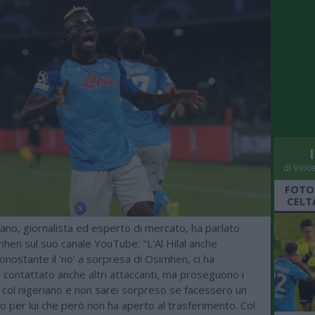
di Vinc
FOTO
CELT
ano, giornalista ed esperto di mercato, ha parlato
hen sul suo canale YouTube: "L'Al Hilal anche
onostante il 'no' a sorpresa di Osimhen, ci ha
 contattato anche altri attaccanti, ma proseguono i
 col nigeriano e non sarei sorpreso se facessero un
vo per lui che però non ha aperto al trasferimento. Col