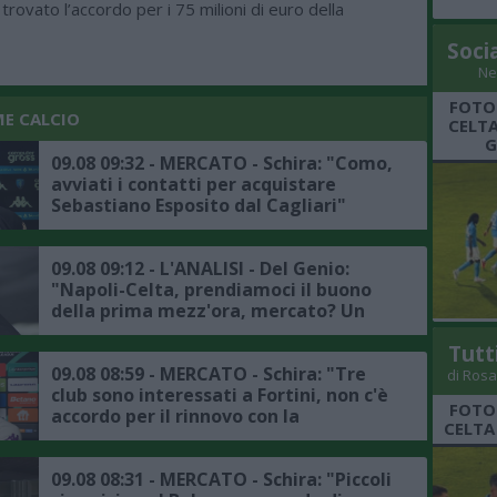
trovato l’accordo per i 75 milioni di euro della
Soci
Ne
FOTO
ME CALCIO
CELTA
G
09.08 09:32 - MERCATO - Schira: "Como,
avviati i contatti per acquistare
Sebastiano Esposito dal Cagliari"
09.08 09:12 - L'ANALISI - Del Genio:
"Napoli-Celta, prendiamoci il buono
della prima mezz'ora, mercato? Un
jolly va preso per spostare Olivera"
Tutt
09.08 08:59 - MERCATO - Schira: "Tre
di Rosa
club sono interessati a Fortini, non c'è
FOTO
accordo per il rinnovo con la
CELTA
Fiorentina"
09.08 08:31 - MERCATO - Schira: "Piccoli