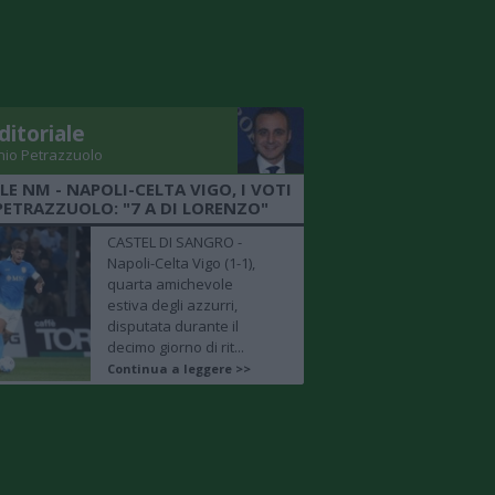
ditoriale
nio Petrazzuolo
LE NM - NAPOLI-CELTA VIGO, I VOTI
PETRAZZUOLO: "7 A DI LORENZO"
CASTEL DI SANGRO -
Napoli-Celta Vigo (1-1),
quarta amichevole
estiva degli azzurri,
disputata durante il
decimo giorno di rit...
Continua a leggere >>