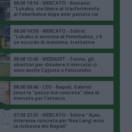
08.08 19:16 - MERCATO - Romano:
"Lukaku, via libera al trasferimento
al Feberbahce dopo aver parlato col
presidente, ora la trattativa col
Napoli"
08.08 16:50 - MERCATO - Schira:
"Lukaku si avvicina al Fenerbahce, c'è
un accordo di massima, trattativa
avanzata tra il club turco e il Napoli"
08.08 15:42 - MEDIASET - Torino, gli
obiettivi per chiudere il mercato: ci
sono anche Cajuste e Folorunsho
08.08 08:46 - CDS - Napoli, Gabriel
Jesus la "pazza ma concreta" idea di
mercato per l'attacco
07.08 23:35 - MERCATO - Schira: "Ajax,
interesse concreto per Noa Lang: ecco
la richiesta del Napoli"