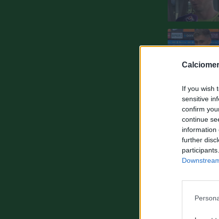
Calciomer
If you wish 
sensitive in
confirm you
continue se
information 
further disc
participants
Downstream 
Persona