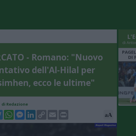
L'E
di Anto
PAGEL
CATO - Romano: "Nuovo
DI 
ntativo dell'Al-Hilal per
imhen, ecco le ultime"
41 di Redazione
k
tter
WhatsApp
Messenger
LinkedIn
Copy
Email
Print
aA
Link