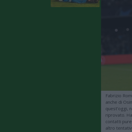
Fabrizio Rom
anche di Osim
quest’oggi, n
riprovato. Ha
contatti pure
altro tentati