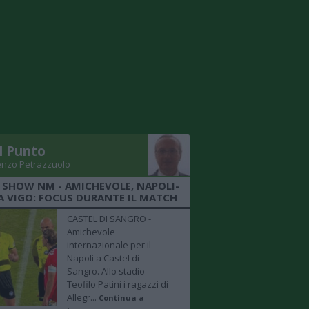
Il Punto
enzo Petrazzuolo
 SHOW NM - AMICHEVOLE, NAPOLI-
A VIGO: FOCUS DURANTE IL MATCH
CASTEL DI SANGRO -
Amichevole
internazionale per il
Napoli a Castel di
Sangro. Allo stadio
Teofilo Patini i ragazzi di
Allegr...
Continua a