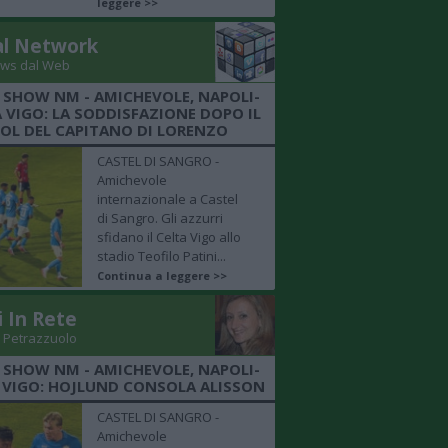
leggere >>
al Network
ws dal Web
 SHOW NM - AMICHEVOLE, NAPOLI-
 VIGO: LA SODDISFAZIONE DOPO IL
OL DEL CAPITANO DI LORENZO
CASTEL DI SANGRO -
Amichevole
internazionale a Castel
di Sangro. Gli azzurri
sfidano il Celta Vigo allo
stadio Teofilo Patini...
Continua a leggere >>
i In Rete
 Petrazzuolo
 SHOW NM - AMICHEVOLE, NAPOLI-
 VIGO: HOJLUND CONSOLA ALISSON
CASTEL DI SANGRO -
Amichevole