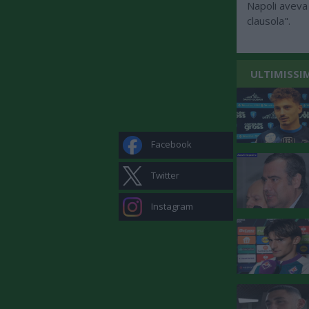
Napoli aveva 
clausola".
ULTIMISSI
Facebook
Twitter
Instagram