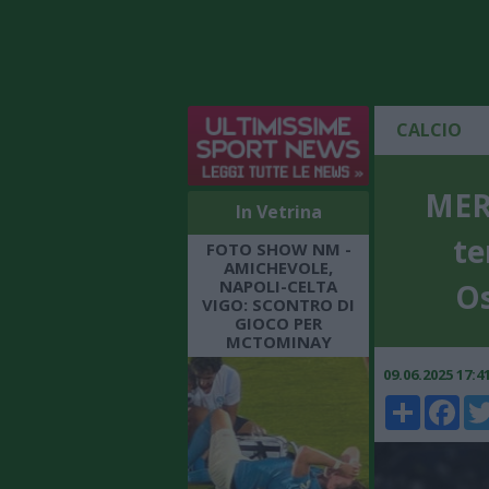
CALCIO
MER
In Vetrina
te
FOTO SHOW NM -
AMICHEVOLE,
NAPOLI-CELTA
Os
VIGO: SCONTRO DI
GIOCO PER
MCTOMINAY
09.06.2025 17:
Share
Faceboo
Twi