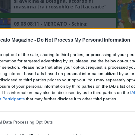
si avvicina al Bologna, accordo di
massima tra i rossoblù e l'attaccante"
09.08 08:11 - MERCATO - Schira:
"Pellegrino è l'obiettivo principale
della Fiorentina, pronto un contratto
L'An
cato Magazine -
Do Not Process My Personal Information
fino al 2031"
del Nu
09.08 08:00 - MERCATO - Romano:
FOTO
to opt-out of the sale, sharing to third parties, or processing of your per
"Juventus, la verità su Locatelli-Real
C
formation for targeted advertising by us, please use the below opt-out s
Madrid"
r selection. Please note that after your opt-out request is processed y
eing interest-based ads based on personal information utilized by us or
disclosed to third parties prior to your opt-out. You may separately opt-
09.08 07:45 - MERCATO - Moretto:
"Barcellona, Flick vuole la
losure of your personal information by third parties on the IAB’s list of
permanenza di Alvaro Cortes, i
. This information may also be disclosed by us to third parties on the
IA
prossimi giorni cruciali per il futuro"
Participants
that may further disclose it to other third parties.
09.08 07:26 - MERCATO - Schira:
"Lucumì alla Juventus, trattative in
corso: i bianconeri preparano una
l Data Processing Opt Outs
nuova offerta per il Bologna"