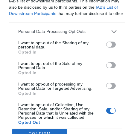
IAB’s list of downstream participants. This information may
also be disclosed by us to third parties on the
IAB’s List of
Downstream Participants
that may further disclose it to other
third parties.
Personal Data Processing Opt Outs
I want to opt-out of the Sharing of my
personal data.
Opted In
I want to opt-out of the Sale of my
Personal Data.
Opted In
VAI ALLA VERSIONE CLASSICA
I want to opt-out of processing my
Personal Data for Targeted Advertising.
Opted In
I want to opt-out of Collection, Use,
Retention, Sale, and/or Sharing of my
Personal Data that Is Unrelated with the
Il materiale (testo, foto e video) consultabile in questo portale è di nostra proprietà.
Purposes for which it was collected.
Alcune foto (screenshot) ed articoli presenti su "Calciomercato Magazine" sono in parte
giunti da internet, in quanto arrivati alla nostra attenzione attraverso regolari
Opted Out
comunicati stampa con immagini e testi allegati ed autorizzati alla pubblicazione, e
quindi valutati di pubblico dominio. Se i soggetti o gli autori avessero qualcosa in
contrario alla pubblicazione, non avranno che da segnalarlo alla redazione (indirizzo
CONFIRM