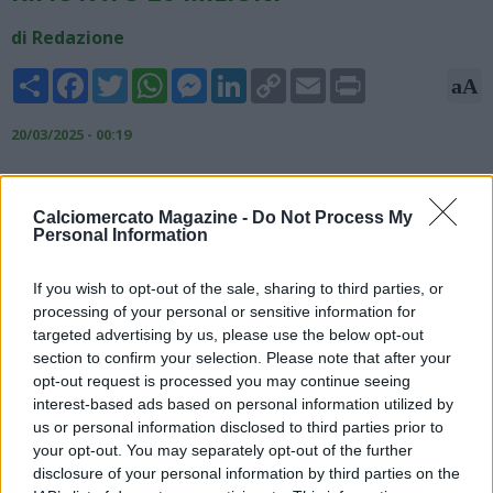
di Redazione
Share
Facebook
Twitter
WhatsApp
Messenger
LinkedIn
Copy
Email
Print
aA
Link
20/03/2025 - 00:19
Nicolò Schira, giornalista ed esperto di mercato, scrive su X:
"Dietro le quinte - il Napoli voleva Dan Ndoye nella sessione
Calciomercato Magazine -
Do Not Process My
invernale di calciomercato, ma il Bologna ha rifiutato un'offerta
Personal Information
importante (circa €20 milioni) per tenere l'ala svizzera".
If you wish to opt-out of the sale, sharing to third parties, or
Behind The Scenes -
#Napoli
wanted Dan
#Ndoye
in the
processing of your personal or sensitive information for
winter transfer window, but
#Bologna
have turned down an
targeted advertising by us, please use the below opt-out
important bid (around €20M) to keep the swiss winger.
section to confirm your selection. Please note that after your
#transfers
opt-out request is processed you may continue seeing
interest-based ads based on personal information utilized by
— Nicolò Schira (@NicoSchira)
March 19, 2025
us or personal information disclosed to third parties prior to
your opt-out. You may separately opt-out of the further
disclosure of your personal information by third parties on the