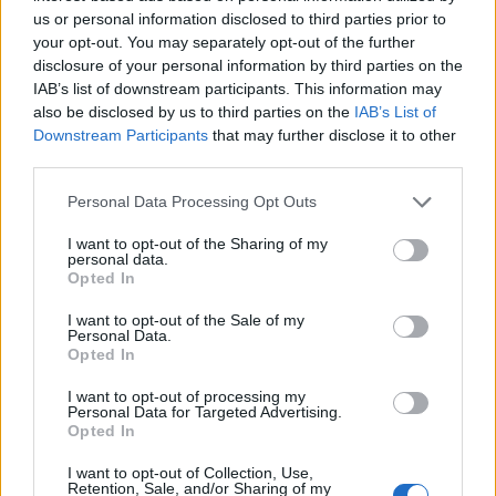
concorrenza, anche perché sul giocatore ci sono diverse
us or personal information disclosed to third parties prior to
società inglesi interessate. Khalaili può essere il primo colpo o
your opt-out. You may separately opt-out of the further
comunque tra le prime operazioni per il Napoli dopo il ritorno
disclosure of your personal information by third parties on the
ufficiale in Champions League".
IAB’s list of downstream participants. This information may
also be disclosed by us to third parties on the
IAB’s List of
Downstream Participants
that may further disclose it to other
third parties.
Personal Data Processing Opt Outs
I want to opt-out of the Sharing of my
personal data.
Opted In
I want to opt-out of the Sale of my
Personal Data.
Opted In
I want to opt-out of processing my
Personal Data for Targeted Advertising.
Opted In
I want to opt-out of Collection, Use,
VAI ALLA VERSIONE CLASSICA
Retention, Sale, and/or Sharing of my