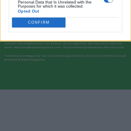
Personal Data that Is Unrelated with the
Purposes for which it was collected.
Opted Out
CONFIRM
Il materiale (testo, foto e video) consultabile in questo portale è di nostra proprietà.
Alcune foto (screenshot) ed articoli presenti su "Calciomercato Magazine" sono in parte
giunti da internet, in quanto arrivati alla nostra attenzione attraverso regolari
comunicati stampa con immagini e testi allegati ed autorizzati alla pubblicazione, e
quindi valutati di pubblico dominio. Se i soggetti o gli autori avessero qualcosa in
contrario alla pubblicazione, non avranno che da segnalarlo alla redazione (indirizzo
email:
redazione@napolimagazine.com
), che provvederà prontamente alla rimozione.
"Calciomercato Magazine" non è una testata giornalistica, ma un sito di informazione di
proprietà di Napoli Magazine.