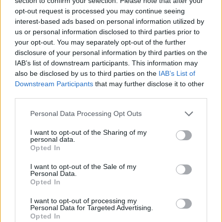
section to confirm your selection. Please note that after your
considerazione offerte soltanto a partire da una cifra
opt-out request is processed you may continue seeing
compresa tra i 50 e i 55 milioni. Una valutazione molto elevata
interest-based ads based on personal information utilized by
che potrebbe trasformare l’eventuale trasferimento del
us or personal information disclosed to third parties prior to
norvegese in una delle operazioni più costose della prossima
your opt-out. You may separately opt-out of the further
estate. Secondo le ultime indiscrezioni, la sfida più concreta al
disclosure of your personal information by third parties on the
momento potrebbe essere quella tra Napoli e Newcastle, con
IAB’s list of downstream participants. This information may
entrambe le società intenzionate a convincere il giocatore
also be disclosed by us to third parties on the
IAB’s List of
Downstream Participants
that may further disclose it to other
attraverso il progetto tecnico e sportivo proposto.
third parties.
Personal Data Processing Opt Outs
I want to opt-out of the Sharing of my
personal data.
Opted In
I want to opt-out of the Sale of my
Personal Data.
Opted In
I want to opt-out of processing my
Personal Data for Targeted Advertising.
Opted In