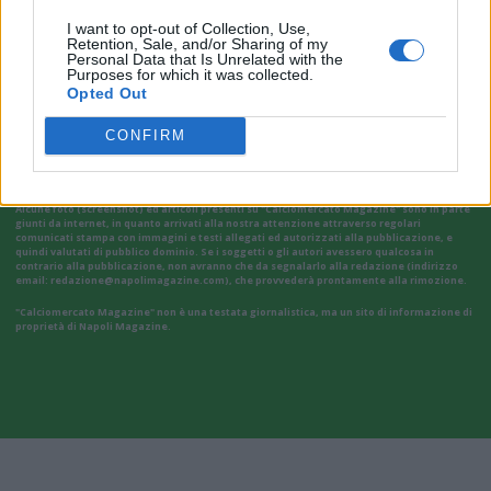
I want to opt-out of Collection, Use,
Retention, Sale, and/or Sharing of my
Personal Data that Is Unrelated with the
Purposes for which it was collected.
VAI ALLA VERSIONE CLASSICA
Opted Out
CONFIRM
Il materiale (testo, foto e video) consultabile in questo portale è di nostra proprietà.
Alcune foto (screenshot) ed articoli presenti su "Calciomercato Magazine" sono in parte
giunti da internet, in quanto arrivati alla nostra attenzione attraverso regolari
comunicati stampa con immagini e testi allegati ed autorizzati alla pubblicazione, e
quindi valutati di pubblico dominio. Se i soggetti o gli autori avessero qualcosa in
contrario alla pubblicazione, non avranno che da segnalarlo alla redazione (indirizzo
email:
redazione@napolimagazine.com
), che provvederà prontamente alla rimozione.
"Calciomercato Magazine" non è una testata giornalistica, ma un sito di informazione di
proprietà di Napoli Magazine.