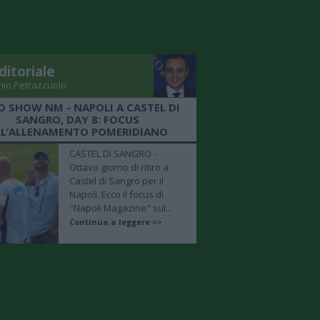
ditoriale
nio Petrazzuolo
O SHOW NM - NAPOLI A CASTEL DI
SANGRO, DAY 8: FOCUS
LL’ALLENAMENTO POMERIDIANO
CASTEL DI SANGRO -
Ottavo giorno di ritiro a
Castel di Sangro per il
Napoli. Ecco il focus di
"Napoli Magazine" sul...
Continua a leggere >>