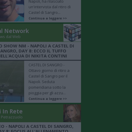
Napoli, ha rilasciato
un'intervista dal ritiro di
Castel di Sangro...
Continua a leggere >>
al Network
ws dal Web
O SHOW NM - NAPOLI A CASTEL DI
SANGRO, DAY 8: ECCO IL TUFFO
ELL’ACQUA DI NIKITA CONTINI
CASTEL DI SANGRO -
Ottavo giorno di ritiro a
Castel di Sangro per il
Napoli. Seduta
pomeridiana sotto la
pioggia per gli azzu...
Continua a leggere >>
i In Rete
 Petrazzuolo
EO - NAPOLI A CASTEL DI SANGRO,
AY 8: FOCUS ALL’ALLENAMENTO