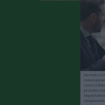
Secondo il Co
matematicame
contro il Bolo
prossima stag
Napoli batter
conquistando 