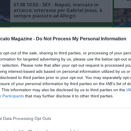
07.08 10:50 - SKY - Napoli, mercato in
attacco: interesse per Gabriel Jesus, è
sempre piaciuto ad Allegri
07.08 10:38 - IL MATTINO - Napoli,
mercato in entrata: Zeballos e
cato Magazine -
Do Not Process My Personal Information
Favasuli nel mirino di altri club
to opt-out of the sale, sharing to third parties, or processing of your per
L'An
formation for targeted advertising by us, please use the below opt-out s
07.08 09:49 - CDS - Napoli, per
del Nu
sbloccare il mercato in entrata serve
r selection. Please note that after your opt-out request is processed y
la partenza di Lukaku, la situazione
eing interest-based ads based on personal information utilized by us or
FO
disclosed to third parties prior to your opt-out. You may separately opt-
R
losure of your personal information by third parties on the IAB’s list of
07.08 09:42 - CDS - Napoli, mercato in
. This information may also be disclosed by us to third parties on the
IA
uscita: l'incasso del Chelsea sulla
Participants
that may further disclose it to other third parties.
futura rivendita di Lukaku
07.08 09:36 - CDS - Napoli, mercato in
l Data Processing Opt Outs
difesa: Badiashile può essere un
investimento strategico, il motivo