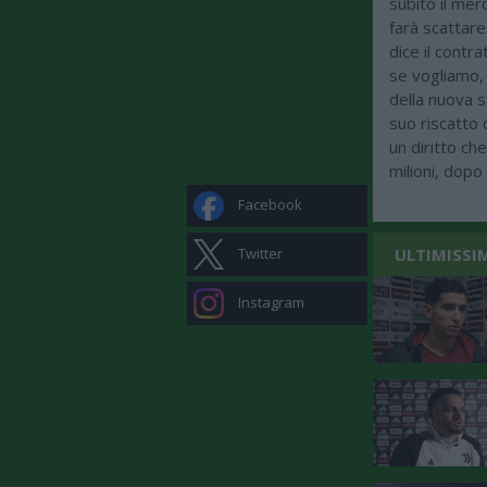
subito il merc
farà scattare
dice il contr
se vogliamo, 
della nuova st
suo riscatto 
un diritto che
milioni, dopo
Facebook
ULTIMISSI
Twitter
Instagram