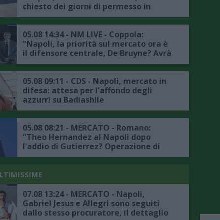
chiesto dei giorni di permesso in
accordo con la società, il punto sul
mercato"
05.08 14:34 - NM LIVE - Coppola:
"Napoli, la priorità sul mercato ora è
il difensore centrale, De Bruyne? Avrà
avuto delle rassicurazioni da Allegri"
05.08 09:11 - CDS - Napoli, mercato in
difesa: attesa per l'affondo degli
azzurri su Badiashile
05.08 08:21 - MERCATO - Romano:
"Theo Hernandez al Napoli dopo
l'addio di Gutierrez? Operazione di
fantasia, ingaggio fuori mercato per
la Serie A"
ULTIMISSIME
07.08 13:24 - MERCATO - Napoli,
Gabriel Jesus e Allegri sono seguiti
dallo stesso procuratore, il dettaglio