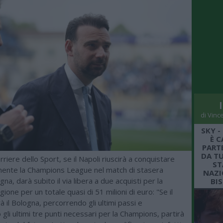
di Vinc
SKY -
È C
PARTE
DA TU
rriere dello Sport, se il Napoli riuscirà a conquistare
ST
nte la Champions League nel match di stasera
NAZI
gna, darà subito il via libera a due acquisti per la
BI
ione per un totale quasi di 51 milioni di euro: "Se il
à il Bologna, percorrendo gli ultimi passi e
gli ultimi tre punti necessari per la Champions, partirà