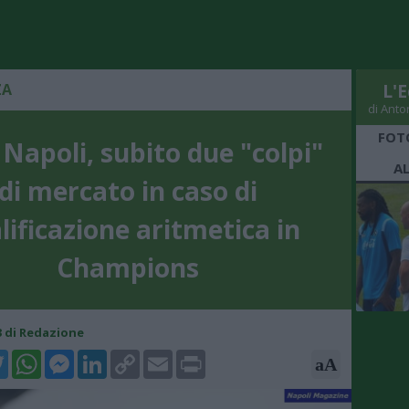
ZA
L'E
di Anto
FOT
 Napoli, subito due "colpi"
A
di mercato in caso di
lificazione aritmetica in
Champions
13 di Redazione
k
tter
WhatsApp
Messenger
LinkedIn
Copy
Email
Print
aA
Link