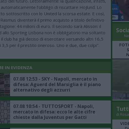
ato del futuro. Letteralmente: la qualificazione, infatti,
 automaticamente l’obbligo di riscattare Hojlund. Lo
atto sottoscritto con lo United la scorsa estate. E così,
Rasmus diventerà il primo acquisto a titolo definitivo
agione: 44 milioni di euro. Il secondo sarà Alisson: il
Soci
d allo Sporting Lisbona non è obbligatorio ma soltanto
Ne
 il club ha già deciso di esercitare versando altri 16,5
FOT
 i 3,5 per il prestito oneroso. Uno e due, due colpi".
N
ME IN EVIDENZA
07.08 12:53 - SKY - Napoli, mercato in
difesa: Aguerd del Marsiglia è il piano
alternativo degli azzurri
07.08 10:54 - TUTTOSPORT - Napoli,
Tutt
mercato in difesa: ecco le alte cifre
di Rosa
chieste dalla Juventus per Gatti
VID
D