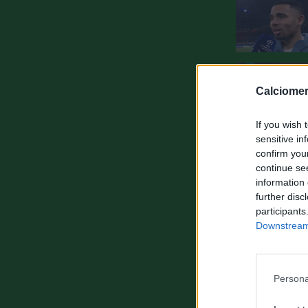
Calciomer
If you wish 
sensitive in
confirm you
continue se
information 
further disc
participants
Downstream 
Persona