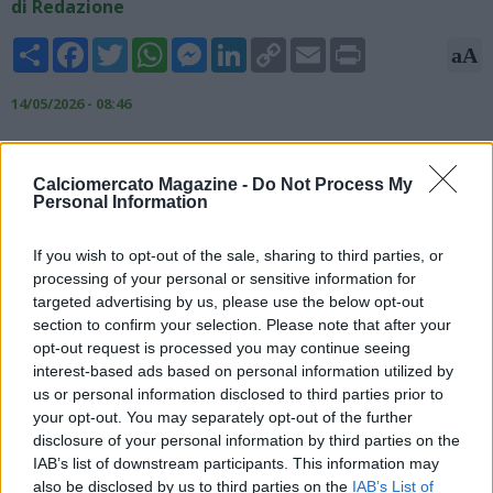
di Redazione
Share
Facebook
Twitter
WhatsApp
Messenger
LinkedIn
Copy
Email
Print
aA
Link
14/05/2026 - 08:46
Secondo il Corriere dello Sport, sarebbero già pronte le prime
operazioni di mercato del Napoli. Su Anan Khalaili, terzino
Calciomercato Magazine -
Do Not Process My
destro dell’Union Saint-Gilloise, protagonista in Champions, ci
Personal Information
sarebbe la piena convergenza tra il presidente Aurelio De
Laurentiis e il ds Giovanni Manna. Il giovane talento dovrebbe
If you wish to opt-out of the sale, sharing to third parties, or
crescere al fianco del totem Giovanni Di Lorenzo: "il suo
processing of your personal or sensitive information for
acquisto ricorderebbe molto quello di Gutierrez, esterno
targeted advertising by us, please use the below opt-out
sinistro abile in entrambe le fasi giunto al Napoli un’estate fa a
section to confirm your selection. Please note that after your
24 anni".
opt-out request is processed you may continue seeing
interest-based ads based on personal information utilized by
us or personal information disclosed to third parties prior to
your opt-out. You may separately opt-out of the further
disclosure of your personal information by third parties on the
IAB’s list of downstream participants. This information may
also be disclosed by us to third parties on the
IAB’s List of