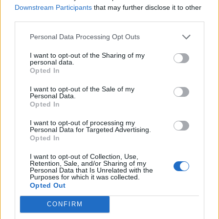
Downstream Participants
that may further disclose it to other
third parties.
Personal Data Processing Opt Outs
I want to opt-out of the Sharing of my
personal data.
Opted In
I want to opt-out of the Sale of my
Personal Data.
Opted In
VAI ALLA VERSIONE CLASSICA
I want to opt-out of processing my
Personal Data for Targeted Advertising.
Opted In
Il materiale (testo, foto e video) consultabile in questo portale è di nostra proprietà.
I want to opt-out of Collection, Use,
Alcune foto (screenshot) ed articoli presenti su "Calciomercato Magazine" sono in parte
Retention, Sale, and/or Sharing of my
giunti da internet, in quanto arrivati alla nostra attenzione attraverso regolari
Personal Data that Is Unrelated with the
comunicati stampa con immagini e testi allegati ed autorizzati alla pubblicazione, e
Purposes for which it was collected.
quindi valutati di pubblico dominio. Se i soggetti o gli autori avessero qualcosa in
Opted Out
contrario alla pubblicazione, non avranno che da segnalarlo alla redazione (indirizzo
email:
redazione@napolimagazine.com
), che provvederà prontamente alla rimozione.
CONFIRM
"Calciomercato Magazine" non è una testata giornalistica, ma un sito di informazione di
proprietà di Napoli Magazine.