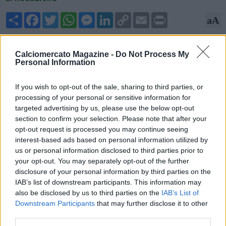
Share
Facebook
Twitter
WhatsApp
Messenger
LinkedIn
Copy
Email
Print
aA
Link
14/05/2026 - 05:00
Calciomercato Magazine -
Do Not Process My
Personal Information
Nicolò Schira, esperto di mercato, rivela su X: "Il giovane
esterno del Milan Andrea Di Siena (nato nel 2006) è a un
passo dalla firma del prolungamento del contratto fino al
If you wish to opt-out of the sale, sharing to third parties, or
2027 con opzione per il 2028".
processing of your personal or sensitive information for
targeted advertising by us, please use the below opt-out
section to confirm your selection. Please note that after your
opt-out request is processed you may continue seeing
interest-based ads based on personal information utilized by
us or personal information disclosed to third parties prior to
your opt-out. You may separately opt-out of the further
disclosure of your personal information by third parties on the
IAB’s list of downstream participants. This information may
also be disclosed by us to third parties on the
IAB’s List of
Downstream Participants
that may further disclose it to other
third parties.