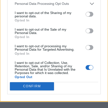
Personal Data Processing Opt Outs
I want to opt-out of the Sharing of my
personal data.
Opted In
VAI ALLA VERSIONE CLASSICA
I want to opt-out of the Sale of my
Personal Data.
Opted In
I want to opt-out of processing my
Il materiale (testo, foto e video) consultabile in questo portale è di nostra proprietà.
Personal Data for Targeted Advertising.
Alcune foto (screenshot) ed articoli presenti su "Calciomercato Magazine" sono in parte
Opted In
giunti da internet, in quanto arrivati alla nostra attenzione attraverso regolari
comunicati stampa con immagini e testi allegati ed autorizzati alla pubblicazione, e
quindi valutati di pubblico dominio. Se i soggetti o gli autori avessero qualcosa in
I want to opt-out of Collection, Use,
contrario alla pubblicazione, non avranno che da segnalarlo alla redazione (indirizzo
Retention, Sale, and/or Sharing of my
email:
redazione@napolimagazine.com
), che provvederà prontamente alla rimozione.
Personal Data that Is Unrelated with the
Purposes for which it was collected.
"Calciomercato Magazine" non è una testata giornalistica, ma un sito di informazione di
Opted Out
proprietà di Napoli Magazine.
CONFIRM