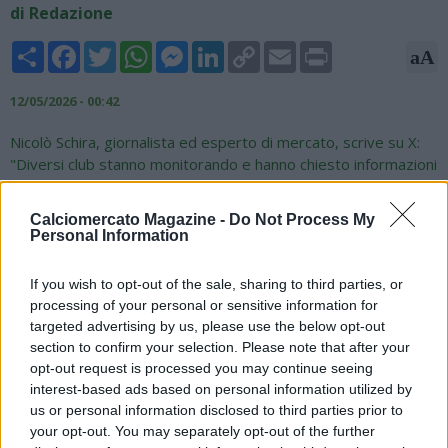
di Redazione
Share
Facebook
Twitter
WhatsApp
Messenger
LinkedIn
Copy
Email
Print
aA
Link
12/05/2026 - 00:42
Nicolò Schira, giornalista ed esperto di mercato, scrive su X:
"Diversi club stanno monitorando e hanno chiesto informazioni
su Maurizio Sarri: Napoli (se Antonio Conte lascia), Atalanta
(Giuntoli lo adora) e Milan (se Max Allegri lascia). Il contratto di
Calciomercato Magazine -
Do Not Process My
Sarri con Lazio scade nel 2028 (€2,5M/anno + 1M come
Personal Information
bonus)".
If you wish to opt-out of the sale, sharing to third parties, or
Several Clubs are monitoring and have asked info for Maurizio
processing of your personal or sensitive information for
#Sarri
:
#Napoli
(if Antonio
#Conte
leaves),
#Atalanta
(Giuntoli
targeted advertising by us, please use the below opt-out
loves him) and
#ACMilan
(if Max
#Allegri
leaves). Sarri’s
section to confirm your selection. Please note that after your
contract with
#Lazio
expires in 2028 (€2,5M/year + 1M as
opt-out request is processed you may continue seeing
bonuses).
#transfers
interest-based ads based on personal information utilized by
us or personal information disclosed to third parties prior to
— Nicolò Schira (@NicoSchira)
May 11, 2026
your opt-out. You may separately opt-out of the further