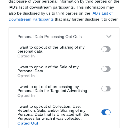
disclosure of your personal information by third parties on the
IAB’s list of downstream participants. This information may
also be disclosed by us to third parties on the
IAB’s List of
Downstream Participants
that may further disclose it to other
third parties.
Personal Data Processing Opt Outs
I want to opt-out of the Sharing of my
personal data.
Opted In
I want to opt-out of the Sale of my
Personal Data.
Opted In
I want to opt-out of processing my
Personal Data for Targeted Advertising.
VAI ALLA VERSIONE CLASSICA
Opted In
I want to opt-out of Collection, Use,
Retention, Sale, and/or Sharing of my
Personal Data that Is Unrelated with the
Purposes for which it was collected.
Il materiale (testo, foto e video) consultabile in questo portale è di nostra proprietà.
Opted Out
Alcune foto (screenshot) ed articoli presenti su "Calciomercato Magazine" sono in parte