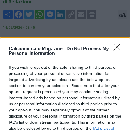
di Redazione
Share
Facebook
Twitter
WhatsApp
Messenger
LinkedIn
Copy
Email
Print
aA
Link
14/05/2026 - 08:46
Secondo il Corriere dello Sport, sarebbero già pronte le prime
operazioni di mercato del Napoli. Su Anan Khalaili, terzino
Calciomercato Magazine -
Do Not Process My
destro dell’Union Saint-Gilloise, protagonista in Champions, ci
Personal Information
sarebbe la piena convergenza tra il presidente Aurelio De
Laurentiis e il ds Giovanni Manna. Il giovane talento dovrebbe
If you wish to opt-out of the sale, sharing to third parties, or
crescere al fianco del totem Giovanni Di Lorenzo: "il suo
processing of your personal or sensitive information for
acquisto ricorderebbe molto quello di Gutierrez, esterno
targeted advertising by us, please use the below opt-out
sinistro abile in entrambe le fasi giunto al Napoli un’estate fa a
section to confirm your selection. Please note that after your
24 anni".
opt-out request is processed you may continue seeing
interest-based ads based on personal information utilized by
us or personal information disclosed to third parties prior to
your opt-out. You may separately opt-out of the further
disclosure of your personal information by third parties on the
IAB’s list of downstream participants. This information may
also be disclosed by us to third parties on the
IAB’s List of