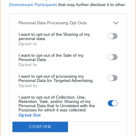
Downstream Participants
that may further disclose it to other
third parties.
Personal Data Processing Opt Outs
I want to opt-out of the Sharing of my
personal data.
Opted In
I want to opt-out of the Sale of my
Personal Data.
Opted In
VAI ALLA VERSIONE CLASSICA
I want to opt-out of processing my
Personal Data for Targeted Advertising.
Opted In
Il materiale (testo, foto e video) consultabile in questo portale è di nostra proprietà.
I want to opt-out of Collection, Use,
Alcune foto (screenshot) ed articoli presenti su "Calciomercato Magazine" sono in parte
Retention, Sale, and/or Sharing of my
giunti da internet, in quanto arrivati alla nostra attenzione attraverso regolari
Personal Data that Is Unrelated with the
comunicati stampa con immagini e testi allegati ed autorizzati alla pubblicazione, e
Purposes for which it was collected.
quindi valutati di pubblico dominio. Se i soggetti o gli autori avessero qualcosa in
Opted Out
contrario alla pubblicazione, non avranno che da segnalarlo alla redazione (indirizzo
email:
redazione@napolimagazine.com
), che provvederà prontamente alla rimozione.
CONFIRM
"Calciomercato Magazine" non è una testata giornalistica, ma un sito di informazione di
proprietà di Napoli Magazine.