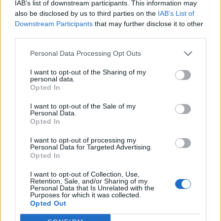
IAB’s list of downstream participants. This information may
also be disclosed by us to third parties on the
IAB’s List of
Downstream Participants
that may further disclose it to other
third parties.
Personal Data Processing Opt Outs
I want to opt-out of the Sharing of my
personal data.
Opted In
I want to opt-out of the Sale of my
Personal Data.
Opted In
VAI ALLA VERSIONE CLASSICA
I want to opt-out of processing my
Personal Data for Targeted Advertising.
Opted In
I want to opt-out of Collection, Use,
Retention, Sale, and/or Sharing of my
Personal Data that Is Unrelated with the
Il materiale (testo, foto e video) consultabile in questo portale è di nostra proprietà.
Purposes for which it was collected.
Alcune foto (screenshot) ed articoli presenti su "Calciomercato Magazine" sono in parte
giunti da internet, in quanto arrivati alla nostra attenzione attraverso regolari
Opted Out
comunicati stampa con immagini e testi allegati ed autorizzati alla pubblicazione, e
quindi valutati di pubblico dominio. Se i soggetti o gli autori avessero qualcosa in