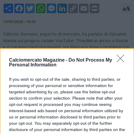
Share
Facebook
Twitter
WhatsApp
Messenger
LinkedIn
Copy
Email
Print
aA
Link
13/05/2026 - 19:50
Fabrizio Romano, esperto di mercato, ha parlato di Giovanni
Manna sul proprio canale YouTube: "Friedkin in arrivo a Roma
e ci saranno tanti movimenti. Via Massara dopo i problemi con
Gasperini. Nonostante l’assalto della Roma e della famiglia
Friedkin, da quello che mi risulta, è che il Napoli ha chiuso
Calciomercato Magazine -
Do Not Process My
Personal Information
definitivamente alla partenza di Giovanni Manna. Per De
Laurentiis non è una questione economica, ma di progetto. E’
If you wish to opt-out of the sale, sharing to third parties, or
un anno importante per il Napoli: è l’anno del centenario e si è
processing of your personal or sensitive information for
appena conclusa la stagione con la vittoria della Supercoppa, a
targeted advertising by us, please use the below opt-out
prescindere di cosa accadrà con Conte, non è accettabile la
section to confirm your selection. Please note that after your
partenza di Manna e per questo De Laurentiis che alza un
opt-out request is processed you may continue seeing
muro altissimo. L’intenzione netta è quella di trattenere
interest-based ads based on personal information utilized by
Manna che era la prima scelta della Roma".
us or personal information disclosed to third parties prior to
your opt-out. You may separately opt-out of the further
disclosure of your personal information by third parties on the