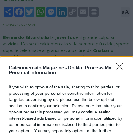
Share
Facebook
Twitter
WhatsApp
Messenger
LinkedIn
Copy
Email
Print
aA
Link
13/05/2026 - 15:31
Bernardo Silva
studia la
Juventus
e il grande colpo si
avvicina. L’asse di calciomercato si fa sempre più caldo, specie
dopo le telefonate ai grandi ex, a partire da
Cristiano
Ronaldo
, per chiedere informazioni sui bianconeri e ricevendo
un feedback decisivo. Una mossa che, come riporta
Calciomercato Magazine -
Do Not Process My
Agipronews, secondo i betting analyst di
Sisal
e
Snai
rende
Personal Information
più concreta la possibilità che si concretizzi il trasferimento,
proposto a quota 2,25. D’altronde, da settimane il
If you wish to opt-out of the sale, sharing to third parties, or
centrocampista portoghese è in cima alla lista dei desideri di
processing of your personal or sensitive information for
Luciano Spalletti
; lo stesso tecnico della Juve, infatti, aveva
targeted advertising by us, please use the below opt-out
avuto un colloquio telefonico con Bernardo Silva, e anche
section to confirm your selection. Please note that after your
anche pochi giorni fa ha ribadito la necessità di avere un
opt-out request is processed you may continue seeing
fantasista con le sue caratteristiche e la sua visione di gioco.
interest-based ads based on personal information utilized by
La Juventus studia Bernardo Silva, e Bernardo Silva studia la
us or personal information disclosed to third parties prior to
Juventus: un colpo che diventa sempre più concreto.
your opt-out. You may separately opt-out of the further