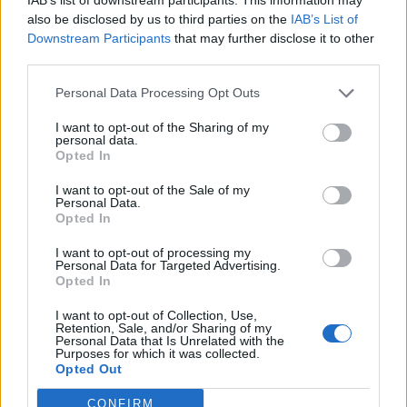
also be disclosed by us to third parties on the
IAB’s List of
Downstream Participants
that may further disclose it to other
third parties.
Personal Data Processing Opt Outs
I want to opt-out of the Sharing of my
personal data.
Opted In
I want to opt-out of the Sale of my
Personal Data.
Opted In
VAI ALLA VERSIONE CLASSICA
I want to opt-out of processing my
Personal Data for Targeted Advertising.
Opted In
I want to opt-out of Collection, Use,
Retention, Sale, and/or Sharing of my
Il materiale (testo, foto e video) consultabile in questo portale è di nostra proprietà.
Personal Data that Is Unrelated with the
Alcune foto (screenshot) ed articoli presenti su "Calciomercato Magazine" sono in parte
Purposes for which it was collected.
giunti da internet, in quanto arrivati alla nostra attenzione attraverso regolari
Opted Out
comunicati stampa con immagini e testi allegati ed autorizzati alla pubblicazione, e
quindi valutati di pubblico dominio. Se i soggetti o gli autori avessero qualcosa in
contrario alla pubblicazione, non avranno che da segnalarlo alla redazione (indirizzo
CONFIRM