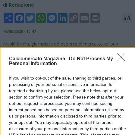
di Redazione
Share
Facebook
Twitter
WhatsApp
Messenger
LinkedIn
Copy
Email
Print
aA
Link
16/05/2026 - 10:47
Nicolò Schira, giornalista ed esperto di mercato, nel suo
approfondimento su Youtube sul futuro delle panchine della
Serie A ha parlato anche di Vincenzo Italiano e Maurizio Sarri,
Calciomercato Magazine -
Do Not Process My
accostati alla panchina del Napoli: "Bisognerà capire se
Personal Information
l'incontro tra Napoli e Conte se produrrà un addio o una
conferma: la sensazione è che siano in rialzo le quotazioni
If you wish to opt-out of the sale, sharing to third parties, or
della permanenza di Conte rispetto a qualche mese fa. Ma
processing of your personal or sensitive information for
vediamo, sono aperti ancora tutti gli scenari: Sarri e Italiano
targeted advertising by us, please use the below opt-out
sono lì, che aspettano di capire cosa può accadere al Napoli.
section to confirm your selection. Please note that after your
Per Sarri c'è il fortissimo corteggiamento anche di Giuntoli che
opt-out request is processed you may continue seeing
lo vorrebbe a Bergamo all'Atalanta".
interest-based ads based on personal information utilized by
us or personal information disclosed to third parties prior to
your opt-out. You may separately opt-out of the further
disclosure of your personal information by third parties on the
IAB’s list of downstream participants. This information may