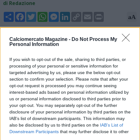
di Redazione
Share
Facebook
Twitter
WhatsApp
Messenger
LinkedIn
Copy
Email
Print
aA
Link
14/05/2026 - 16:06
Calciomercato Magazine -
Do Not Process My
Matteo Moretto, giornalista ed esperto di mercato, scrive su
Personal Information
X: "Il Napoli punta su Rafa Marin e conta su di lui per il
prossimo progetto. Il club italiano valuta al massimo il suo
If you wish to opt-out of the sale, sharing to third parties, or
rendimento al Villarreal, che avrebbe un'opzione di acquisto da
processing of your personal or sensitive information for
12 milioni di euro".
targeted advertising by us, please use the below opt-out
section to confirm your selection. Please note that after your
opt-out request is processed you may continue seeing
interest-based ads based on personal information utilized by
us or personal information disclosed to third parties prior to
your opt-out. You may separately opt-out of the further
disclosure of your personal information by third parties on the
IAB’s list of downstream participants. This information may
also be disclosed by us to third parties on the
IAB’s List of
Downstream Participants
that may further disclose it to other
third parties.