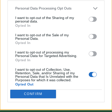
Personal Data Processing Opt Outs
I want to opt-out of the Sharing of my
personal data.
Opted In
VAI ALLA VERSIONE CLASSICA
I want to opt-out of the Sale of my
Personal Data.
Opted In
I want to opt-out of processing my
Personal Data for Targeted Advertising.
Il materiale (testo, foto e video) consultabile in questo portale è di nostra proprietà.
Opted In
Alcune foto (screenshot) ed articoli presenti su "Calciomercato Magazine" sono in parte
giunti da internet, in quanto arrivati alla nostra attenzione attraverso regolari
comunicati stampa con immagini e testi allegati ed autorizzati alla pubblicazione, e
I want to opt-out of Collection, Use,
quindi valutati di pubblico dominio. Se i soggetti o gli autori avessero qualcosa in
Retention, Sale, and/or Sharing of my
contrario alla pubblicazione, non avranno che da segnalarlo alla redazione (indirizzo
Personal Data that Is Unrelated with the
email:
redazione@napolimagazine.com
), che provvederà prontamente alla rimozione.
Purposes for which it was collected.
Opted Out
"Calciomercato Magazine" non è una testata giornalistica, ma un sito di informazione di
proprietà di Napoli Magazine.
CONFIRM