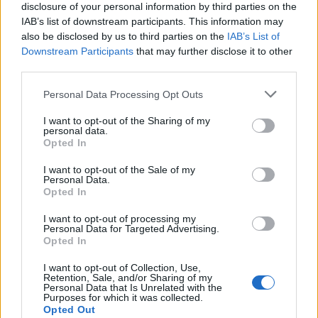
disclosure of your personal information by third parties on the
frutto del caso, perchè sono tantissimi. Derby di Roma?
IAB’s list of downstream participants. This information may
Aspettiamo e vediamo quale sarà la decisione, è stata fatta
also be disclosed by us to third parties on the
IAB’s List of
una confusione incredibile questa settimana. Da quello che ci
Downstream Participants
that may further disclose it to other
arriva non è percorribile anticipare le partite di mezz'ora".
third parties.
Personal Data Processing Opt Outs
I want to opt-out of the Sharing of my
personal data.
Opted In
I want to opt-out of the Sale of my
Personal Data.
Opted In
I want to opt-out of processing my
Personal Data for Targeted Advertising.
Opted In
I want to opt-out of Collection, Use,
Retention, Sale, and/or Sharing of my
Personal Data that Is Unrelated with the
Purposes for which it was collected.
Opted Out