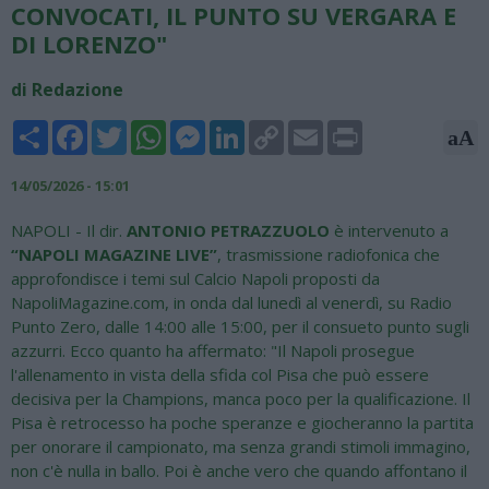
CONVOCATI, IL PUNTO SU VERGARA E
DI LORENZO"
di Redazione
Share
Facebook
Twitter
WhatsApp
Messenger
LinkedIn
Copy
Email
Print
aA
Link
14/05/2026 - 15:01
NAPOLI - Il dir.
ANTONIO PETRAZZUOLO
è intervenuto a
“NAPOLI MAGAZINE LIVE”
, trasmissione radiofonica che
approfondisce i temi sul Calcio Napoli proposti da
NapoliMagazine.com, in onda dal lunedì al venerdì, su Radio
Punto Zero, dalle 14:00 alle 15:00, per il consueto punto sugli
azzurri. Ecco quanto ha affermato: "Il Napoli prosegue
l'allenamento in vista della sfida col Pisa che può essere
decisiva per la Champions, manca poco per la qualificazione. Il
Pisa è retrocesso ha poche speranze e giocheranno la partita
per onorare il campionato, ma senza grandi stimoli immagino,
non c'è nulla in ballo. Poi è anche vero che quando affontano il