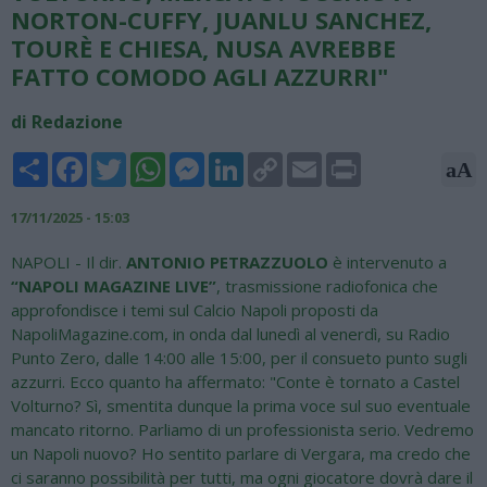
NORTON-CUFFY, JUANLU SANCHEZ,
TOURÈ E CHIESA, NUSA AVREBBE
FATTO COMODO AGLI AZZURRI"
di Redazione
Share
Facebook
Twitter
WhatsApp
Messenger
LinkedIn
Copy
Email
Print
aA
Link
17/11/2025 - 15:03
NAPOLI - Il dir.
ANTONIO PETRAZZUOLO
è intervenuto a
“NAPOLI MAGAZINE LIVE”
, trasmissione radiofonica che
approfondisce i temi sul Calcio Napoli proposti da
NapoliMagazine.com, in onda dal lunedì al venerdì, su Radio
Punto Zero, dalle 14:00 alle 15:00, per il consueto punto sugli
azzurri. Ecco quanto ha affermato: "Conte è tornato a Castel
Volturno? Sì, smentita dunque la prima voce sul suo eventuale
mancato ritorno. Parliamo di un professionista serio. Vedremo
un Napoli nuovo? Ho sentito parlare di Vergara, ma credo che
ci saranno possibilità per tutti, ma ogni giocatore dovrà dare il