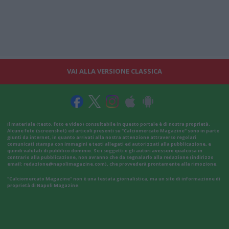
VAI ALLA VERSIONE CLASSICA
Il materiale (testo, foto e video) consultabile in questo portale è di nostra proprietà.
Alcune foto (screenshot) ed articoli presenti su "Calciomercato Magazine" sono in parte
giunti da internet, in quanto arrivati alla nostra attenzione attraverso regolari
comunicati stampa con immagini e testi allegati ed autorizzati alla pubblicazione, e
quindi valutati di pubblico dominio. Se i soggetti o gli autori avessero qualcosa in
contrario alla pubblicazione, non avranno che da segnalarlo alla redazione (indirizzo
email:
redazione@napolimagazine.com
), che provvederà prontamente alla rimozione.
"Calciomercato Magazine" non è una testata giornalistica, ma un sito di informazione di
proprietà di Napoli Magazine.