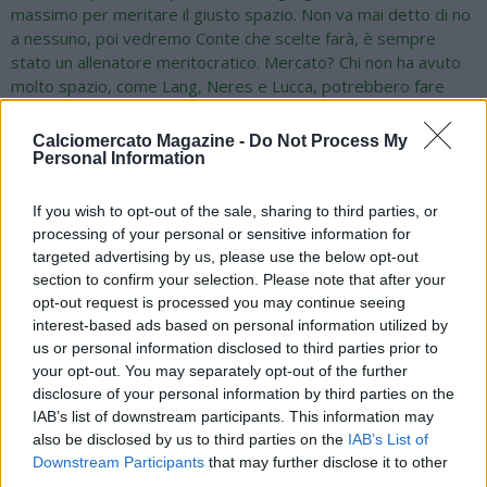
massimo per meritare il giusto spazio. Non va mai detto di no
a nessuno, poi vedremo Conte che scelte farà, è sempre
stato un allenatore meritocratico. Mercato? Chi non ha avuto
molto spazio, come Lang, Neres e Lucca, potrebbero fare
delle valutazioni. Il Napoli vuole prendere un vice di Di
Lorenzo, occhio a Norton-Cuffy e Juanlu Sanchez, a
Calciomercato Magazine -
Do Not Process My
centrocampo seguito Tourè del Pisa, in attacco si fa il nome di
Personal Information
Chiesa, ma attenzione ad altri possibili nomi a sorpresa. Nusa?
Ha fatto benissimo in Italia-Norvegia, costava tanto ma al
If you wish to opt-out of the sale, sharing to third parties, or
Napoli avrebbe fatto comodo un esterno così. Italia-
processing of your personal or sensitive information for
Norvegia? Haaland è incredibile, qualche anno fa fu vicino al
targeted advertising by us, please use the below opt-out
Napoli ma De Laurentiis non volle concedere una commissione
section to confirm your selection. Please note that after your
all'agente. Conte guiderà l'allenamento del pomeriggio, non
opt-out request is processed you may continue seeing
c'erano dubbi. Ora basta polemiche e voci, non dobbiamo
interest-based ads based on personal information utilized by
ripetere sempre le stesse cose. Ora bisogna pensare
us or personal information disclosed to third parties prior to
all'Atalanta".
your opt-out. You may separately opt-out of the further
disclosure of your personal information by third parties on the
IAB’s list of downstream participants. This information may
also be disclosed by us to third parties on the
IAB’s List of
Downstream Participants
that may further disclose it to other
third parties.