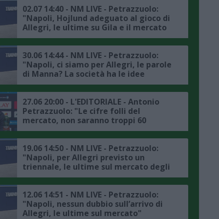
maglia"
02.07 14:40 - NM LIVE - Petrazzuolo:
"Napoli, Hojlund adeguato al gioco di
Allegri, le ultime su Gila e il mercato
in entrata e in uscita"
30.06 14:44 - NM LIVE - Petrazzuolo:
"Napoli, ci siamo per Allegri, le parole
di Manna? La società ha le idee
chiare, ecco le ultime sul mercato"
27.06 20:00 - L'EDITORIALE - Antonio
Petrazzuolo: "Le cifre folli del
mercato, non saranno troppi 60
milioni per il bravissimo emergente
Palestra?"
19.06 14:50 - NM LIVE - Petrazzuolo:
"Napoli, per Allegri previsto un
triennale, le ultime sul mercato degli
azzurri"
12.06 14:51 - NM LIVE - Petrazzuolo:
"Napoli, nessun dubbio sull’arrivo di
Allegri, le ultime sul mercato"