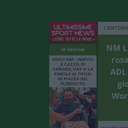
L'EDITORI
NM LI
In Vetrina
ros
VIDEO NM - NAPOLI
A CASTEL DI
SANGRO, DAY 9: LA
ADL 
PAROLA AI TIFOSI
IN PIAZZA DEL
gi
PLEBISCITO
Worl