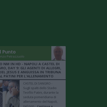
Il Punto
enzo Petrazzuolo
O NM IN HD - NAPOLI A CASTEL DI
RO, DAY 9: GLI AGENTI DI ALLEGRI,
IEL JESUS E ANGUISSA IN TRIBUNA
AL PATINI PER L'ALLENAMENTO
CASTEL DI SANGRO -
Sugli spalti dello Stadio
Teofilo Patini, durante la
seduta pomeridiana di
allenamento del Napoli,
nel non...
Continua a