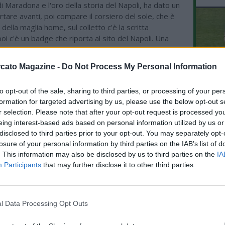
di Maradona e l'oro della storia del Napoli, ha dato un
rtare avanti, poi compare il corsiero del sole, che è
 della maglia home, sul colletto c'è la scritta
oi c'è un badge che riporta al sito del Napoli. Una
so con i tempi, mi è piaciuto tutto. Ho assistito alle
i anche di Manfredi e Fico, ho trovato le risposte
cato Magazine -
Do Not Process My Personal Information
nella questione stadio da parte di entrambi. Fico
che ci vogliono più di 1 miliardo di euro, solo con fondi
to opt-out of the sale, sharing to third parties, or processing of your per
L'An
ò fare, Manfredi ha dato disponibilità ad accelerare. Al
formation for targeted advertising by us, please use the below opt-out s
del Nu
otrebbe solo modernizzare il Maradona. Mondiali?
r selection. Please note that after your opt-out request is processed y
nato ancora, si è divertito anche nell'esultanza, sta
VID
eing interest-based ads based on personal information utilized by us or
ero Lukaku. De Laurentiis sul mercato ha fatto capire
RIE
disclosed to third parties prior to your opt-out. You may separately opt-
 un aziendalista, ci sono molti da piazzare, arriverà
losure of your personal information by third parties on the IAB’s list of
 in caso di uscite, ma non sono preventivabili, i
. This information may also be disclosed by us to third parties on the
IA
incipali sono confermati. Il Napoli ha una rosa altamente
Participants
that may further disclose it to other third parties.
alcuni sono da piazzare altri potrebbero avere una
Noa Lang, diamo tempo ad Allegri di fare le sue
Il Napoli vuole essere competitivo, De Laurentiis ha
tinuità. E' chiaro che Allegri ha una idea sua chiara di
l Data Processing Opt Outs
are, alcune indicazioni le avrà già date e condivise con