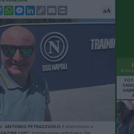
15 di Redazione
k
tter
WhatsApp
Messenger
LinkedIn
Copy
Email
Print
aA
Link
di Vinc
FOT
SANG
GABR
ir.
ANTONIO PETRAZZUOLO
è intervenuto a
GAZINE LIVE”
, trasmissione radiofonica che