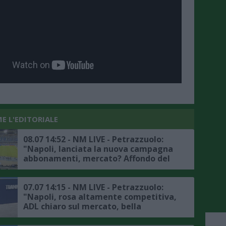
E L'EDITORIALE
08.07 14:52 - NM LIVE - Petrazzuolo:
"Napoli, lanciata la nuova campagna
abbonamenti, mercato? Affondo del
Bologna per Folorunsho, Zerbin si
avvicina al Frosinone, le ultime"
07.07 14:15 - NM LIVE - Petrazzuolo:
"Napoli, rosa altamente competitiva,
ADL chiaro sul mercato, bella
giornata a bordo dell'MSC World
Europa, ecco i dettagli della nuova