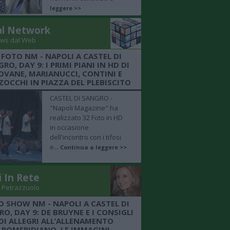
leggere >>
al Network
ws dal Web
 FOTO NM - NAPOLI A CASTEL DI
RO, DAY 9: I PRIMI PIANI IN HD DI
OVANE, MARIANUCCI, CONTINI E
OCCHI IN PIAZZA DEL PLEBISCITO
CASTEL DI SANGRO -
"Napoli Magazine" ha
realizzato 32 Foto in HD
in occasione
dell'incontro con i tifosi
e...
Continua a leggere >>
i In Rete
 Petrazzuolo
O SHOW NM - NAPOLI A CASTEL DI
O, DAY 9: DE BRUYNE E I CONSIGLI
DI ALLEGRI ALL’ALLENAMENTO
POMERIDIANO, LE IMMAGINI