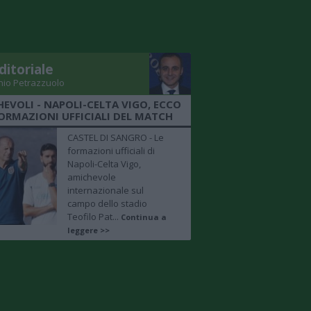
ditoriale
nio Petrazzuolo
EVOLI - NAPOLI-CELTA VIGO, ECCO
FORMAZIONI UFFICIALI DEL MATCH
CASTEL DI SANGRO - Le
formazioni ufficiali di
Napoli-Celta Vigo,
amichevole
internazionale sul
campo dello stadio
Teofilo Pat...
Continua a
leggere >>