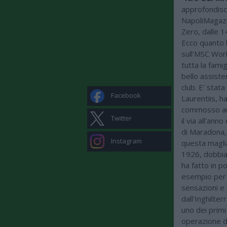
approfondisce
NapoliMagazin
Zero, dalle 1
Ecco quanto 
sull'MSC Worl
tutta la famig
bello assiste
club. E' stat
Facebook
Laurentiis, ha
commosso anc
Twitter
il via all'ann
di Maradona, 
Instagram
questa maglia
1926, dobbiam
ha fatto in 
esempio per m
sensazioni e 
dall'Inghilter
uno dei primi
operazione di 