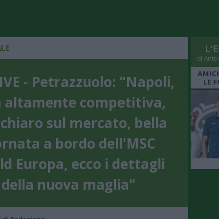
ALE
L'E
di Anto
AMICH
VE - Petrazzuolo: "Napoli,
LE 
a altamente competitiva,
chiaro sul mercato, bella
ornata a bordo dell'MSC
d Europa, ecco i dettagli
della nuova maglia"