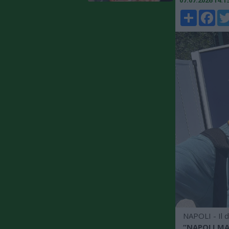
07.07.2026 14:
Share
Faceboo
Twi
NAPOLI - Il d
“NAPOLI MA