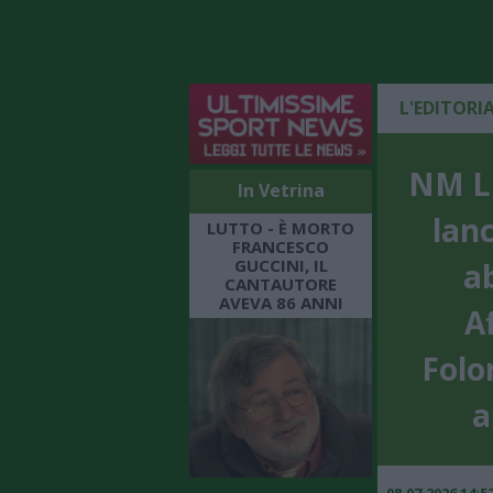
L'EDITORI
NM LI
In Vetrina
lan
LUTTO - È MORTO
FRANCESCO
GUCCINI, IL
a
CANTAUTORE
AVEVA 86 ANNI
A
Folo
a