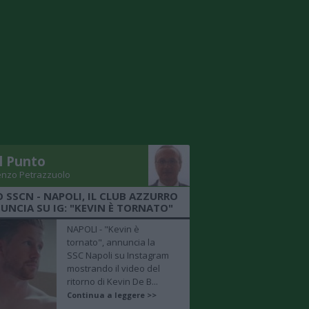
Il Punto
enzo Petrazzuolo
O SSCN - NAPOLI, IL CLUB AZZURRO
UNCIA SU IG: "KEVIN È TORNATO"
NAPOLI - "Kevin è
tornato", annuncia la
SSC Napoli su Instagram
mostrando il video del
ritorno di Kevin De B...
Continua a leggere >>