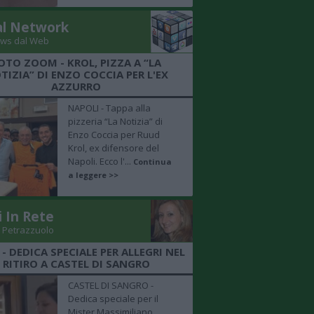
al Network
ws dal Web
OTO ZOOM - KROL, PIZZA A “LA
TIZIA” DI ENZO COCCIA PER L'EX
AZZURRO
NAPOLI - Tappa alla
pizzeria “La Notizia” di
Enzo Coccia per Ruud
Krol, ex difensore del
Napoli. Ecco l'...
Continua
a leggere >>
i In Rete
 Petrazzuolo
 - DEDICA SPECIALE PER ALLEGRI NEL
RITIRO A CASTEL DI SANGRO
CASTEL DI SANGRO -
Dedica speciale per il
Mister Massimiliano