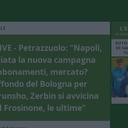
ALE
L'E
di Anto
FOTO
VE - Petrazzuolo: "Napoli,
DI S
T
ciata la nuova campagna
bbonamenti, mercato?
ffondo del Bologna per
runsho, Zerbin si avvicina
l Frosinone, le ultime"