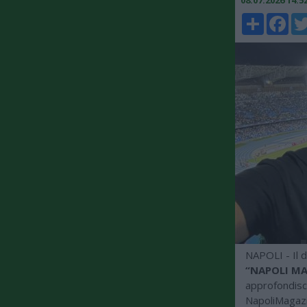
08.07.2026 14:
Share
Faceboo
Twi
NAPOLI - Il d
“NAPOLI MA
approfondisce
NapoliMagazin