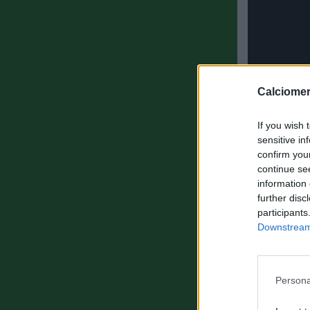
Calciomer
If you wish 
sensitive in
confirm you
continue se
information 
further disc
participants
Downstream 
Persona
ULTIMISSIM