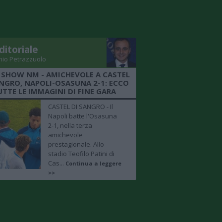
ditoriale
nio Petrazzuolo
 SHOW NM - AMICHEVOLE A CASTEL
ANGRO, NAPOLI-OSASUNA 2-1: ECCO
UTTE LE IMMAGINI DI FINE GARA
CASTEL DI SANGRO - Il
Napoli batte l'Osasuna
2-1, nella terza
amichevole
prestagionale. Allo
stadio Teofilo Patini di
Cas...
Continua a leggere
>>