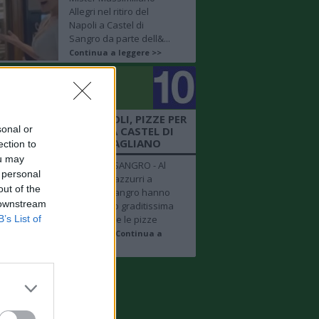
Allegri nel ritiro del
Napoli a Castel di
Sangro da parte dell&...
Continua a leggere >>
golo
mero 10
 + FOTO SHOW - NAPOLI, PIZZE PER
sonal or
 AZZURRI NEL RITIRO A CASTEL DI
SANGRO BY DIEGO VITAGLIANO
ection to
ou may
CASTEL DI SANGRO - Al
 personal
ritiro degli azzurri a
out of the
Castel di Sangro hanno
 downstream
fatto la loro graditissima
B’s List of
apparizione le pizze
realizzat...
Continua a
leggere >>