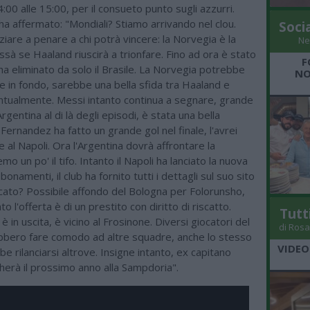
4:00 alle 15:00, per il consueto punto sugli azzurri.
a affermato: "Mondiali? Stiamo arrivando nel clou.
Soci
iare a penare a chi potrà vincere: la Norvegia è la
Ne
ssà se Haaland riuscirà a trionfare. Fino ad ora è stato
F
a eliminato da solo il Brasile. La Norvegia potrebbe
NO
e in fondo, sarebbe una bella sfida tra Haaland e
ualmente. Messi intanto continua a segnare, grande
rgentina al di là degli episodi, è stata una bella
 Fernandez ha fatto un grande gol nel finale, l'avrei
 al Napoli. Ora l'Argentina dovrà affrontare la
mo un po' il tifo. Intanto il Napoli ha lanciato la nuova
namenti, il club ha fornito tutti i dettagli sul suo sito
rcato? Possibile affondo del Bologna per Folorunsho,
 l'offerta è di un prestito con diritto di riscatto.
Tutt
è in uscita, è vicino al Frosinone. Diversi giocatori del
di Rosa
bbero fare comodo ad altre squadre, anche lo stesso
VIDEO
e rilanciarsi altrove. Insigne intanto, ex capitano
herà il prossimo anno alla Sampdoria".