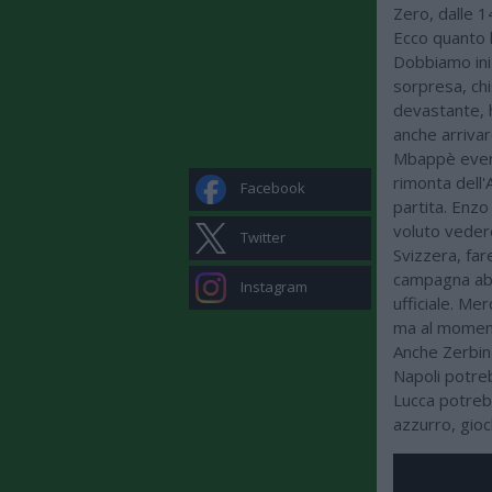
Zero, dalle 1
Ecco quanto h
Dobbiamo iniz
sorpresa, chi
devastante, h
anche arrivar
Mbappè event
rimonta dell'A
Facebook
partita. Enzo
voluto vedere
Twitter
Svizzera, fare
campagna abbo
Instagram
ufficiale. Me
ma al momento
Anche Zerbin 
Napoli potre
Lucca potrebb
azzurro, gioc