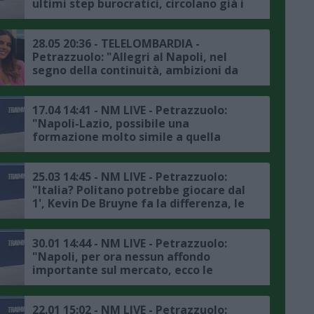
ultimi step burocratici, circolano già i
primi nomi sul mercato, le ultime"
28.05 20:36 - TELELOMBARDIA -
Petrazzuolo: "Allegri al Napoli, nel
segno della continuità, ambizioni da
vertice ed idee chiare anche in chiave
mercato"
17.04 14:41 - NM LIVE - Petrazzuolo:
"Napoli-Lazio, possibile una
formazione molto simile a quella
vista a Parma, mercato? Non credo
che il club stravolga particolarmente
l’assetto costruito da Conte"
25.03 14:45 - NM LIVE - Petrazzuolo:
"Italia? Politano potrebbe giocare dal
1', Kevin De Bruyne fa la differenza, le
ultime sul rinnovo di Spinazzola e sul
prossimo mercato del Napoli"
30.01 14:44 - NM LIVE - Petrazzuolo:
"Napoli, per ora nessun affondo
importante sul mercato, ecco le
ultime sugli infortunati azzurri"
22.01 15:02 - NM LIVE - Petrazzuolo: