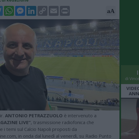
52 di Redazione
k
tter
WhatsApp
Messenger
LinkedIn
Copy
Email
Print
aA
Link
di Vinc
VIDE
ANN
ir.
ANTONIO PETRAZZUOLO
è intervenuto a
GAZINE LIVE”
, trasmissione radiofonica che
 i temi sul Calcio Napoli proposti da
e.com, in onda dal lunedì al venerdì, su Radio Punto