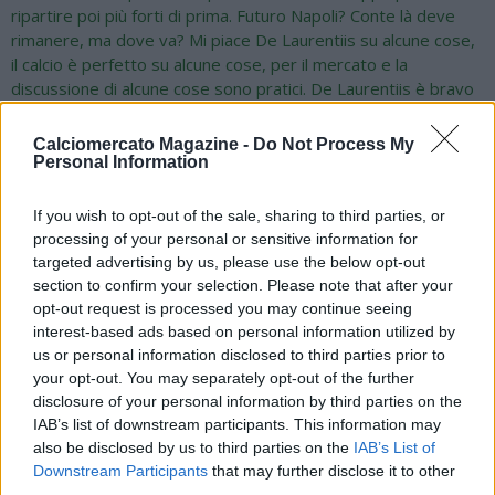
ripartire poi più forti di prima. Futuro Napoli? Conte là deve
rimanere, ma dove va? Mi piace De Laurentiis su alcune cose,
il calcio è perfetto su alcune cose, per il mercato e la
discussione di alcune cose sono pratici. De Laurentiis è bravo
a mettere fretta, perchè ci sono squadre che hanno bisogno
di sapere cosa succede. Hojlund? C'è un momento dove segni
Calciomercato Magazine -
Do Not Process My
e altre volte fai fatica. Quando si gioca Pisa-Napoli? Bisogna
Personal Information
pensare anche ai tifosi, mi viene da dire che esiste una
strafottenza pazzesca, parliamo di tante persone che devono
If you wish to opt-out of the sale, sharing to third parties, or
spostarsi, fossi un tifoso chiederei il rimborso e non ci andrei.
processing of your personal or sensitive information for
Serve trovare una soluzione giusta. Il gol finale del Bologna
targeted advertising by us, please use the below opt-out
contro il Napoli e cosa mi aspetto da Pisa-Napoli? E' una
section to confirm your selection. Please note that after your
partita e non capisco cosa deve fare il Pisa? Devi dare il
opt-out request is processed you may continue seeing
massimo fino alla fine, col Bologna poteva andare meglio ma è
interest-based ads based on personal information utilized by
inutile essere buoni quando la rivalità e l'agonismo ti spinge ad
us or personal information disclosed to third parties prior to
your opt-out. You may separately opt-out of the further
essere performante".
disclosure of your personal information by third parties on the
IAB’s list of downstream participants. This information may
also be disclosed by us to third parties on the
IAB’s List of
Downstream Participants
that may further disclose it to other
third parties.