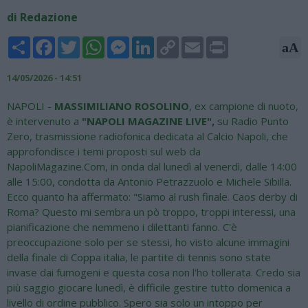
di Redazione
Share
Facebook
Twitter
WhatsApp
Messenger
LinkedIn
Copy
Email
Print
aA
Link
14/05/2026 - 14:51
NAPOLI -
MASSIMILIANO ROSOLINO
, ex campione di nuoto,
è intervenuto a
"NAPOLI MAGAZINE LIVE",
su Radio Punto
Zero, trasmissione radiofonica dedicata al Calcio Napoli, che
approfondisce i temi proposti sul web da
NapoliMagazine.Com, in onda dal lunedì al venerdì, dalle 14:00
alle 15:00, condotta da Antonio Petrazzuolo e Michele Sibilla.
Ecco quanto ha affermato: "Siamo al rush finale. Caos derby di
Roma? Questo mi sembra un pò troppo, troppi interessi, una
pianificazione che nemmeno i dilettanti fanno. C'è
preoccupazione solo per se stessi, ho visto alcune immagini
della finale di Coppa italia, le partite di tennis sono state
invase dai fumogeni e questa cosa non l'ho tollerata. Credo sia
più saggio giocare lunedì, è difficile gestire tutto domenica a
livello di ordine pubblico. Spero sia solo un intoppo per