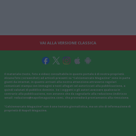
VAI ALLA VERSIONE CLASSICA
Il materiale (testo, foto e video) consultabile in questo portale è di nostra proprietà.
Alcune foto (screenshot) ed articoli presenti su "Calciomercato Magazine" sono in parte
giunti da internet, in quanto arrivati alla nostra attenzione attraverso regolari
comunicati stampa con immagini e testi allegati ed autorizzati alla pubblicazione, e
quindi valutati di pubblico dominio. Se i soggetti o gli autori avessero qualcosa in
contrario alla pubblicazione, non avranno che da segnalarlo alla redazione (indirizzo
email:
redazione@napolimagazine.com
), che provvederà prontamente alla rimozione.
"Calciomercato Magazine" non è una testata giornalistica, ma un sito di informazione di
proprietà di Napoli Magazine.