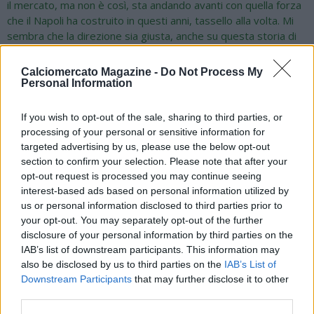
il mercato, ma non è così, sta andando avanti con quella forza
che il Napoli ha costruito in questi anni, tassello alla volta. Mi
sembra che la direzione sia giusta, anche su questa storia di
Osimhen. Non trovo una falla nel ragionamento della società,
quello che vuole lo dice e non fa un passo indietro. Non è
Calciomercato Magazine -
Do Not Process My
soltanto potere o forza che ti porta ad avere questo
Personal Information
atteggiamento, ma c’è anche altro, un reagire a dinamiche
poco giuste. E’ importante proseguire su questa direzione. Le
If you wish to opt-out of the sale, sharing to third parties, or
prime immagini di De Bruyne? E’ un momento felice e ce lo
processing of your personal or sensitive information for
godiamo. Lucca? Forse può essere l’acquisto più giusto
targeted advertising by us, please use the below opt-out
considerando che Lukaku è il titolare, può essere l’acquisto
section to confirm your selection. Please note that after your
giusto sotto i termini di gestione del gruppo. Forse un altro
opt-out request is processed you may continue seeing
poteva intaccare l’equilibrio del gruppo. Io avrei preferito
interest-based ads based on personal information utilized by
Kean, ma ha dichiarato fedeltà alla Fiorentina e lo apprezzo”.
us or personal information disclosed to third parties prior to
your opt-out. You may separately opt-out of the further
disclosure of your personal information by third parties on the
IAB’s list of downstream participants. This information may
also be disclosed by us to third parties on the
IAB’s List of
Downstream Participants
that may further disclose it to other
third parties.