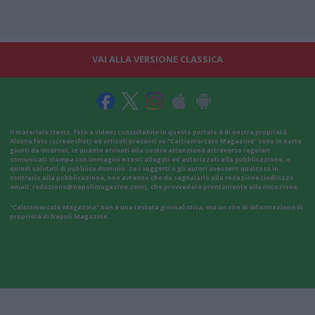
VAI ALLA VERSIONE CLASSICA
Il materiale (testo, foto e video) consultabile in questo portale è di nostra proprietà.
Alcune foto (screenshot) ed articoli presenti su "Calciomercato Magazine" sono in parte
giunti da internet, in quanto arrivati alla nostra attenzione attraverso regolari
comunicati stampa con immagini e testi allegati ed autorizzati alla pubblicazione, e
quindi valutati di pubblico dominio. Se i soggetti o gli autori avessero qualcosa in
contrario alla pubblicazione, non avranno che da segnalarlo alla redazione (indirizzo
email:
redazione@napolimagazine.com
), che provvederà prontamente alla rimozione.
"Calciomercato Magazine" non è una testata giornalistica, ma un sito di informazione di
proprietà di Napoli Magazine.