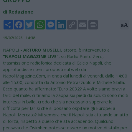
di Redazione
Share
Facebook
Twitter
WhatsApp
Messenger
LinkedIn
Copy
Email
Print
aA
Link
15/07/2025 - 14:38
NAPOLI -
ARTURO MUSELLI
, attore, è intervenuto a
"NAPOLI MAGAZINE LIVE"
, su Radio Punto Zero,
trasmissione radiofonica dedicata al Calcio Napoli, che
approfondisce i temi proposti sul web da
NapoliMagazine.Com, in onda dal lunedì al venerdì, dalle 14:00
alle 15:00, condotta da Antonio Petrazzuolo e Michele Sibilla.
Ecco quanto ha affermato: “Euro 2032? A volte siamo bravi a
farci del male, ci tiriamo la zappa sui piedi da soli. Ci sono molti
interessi in ballo, credo che sia necessario superare le
difficoltà per far si che si possano ospitare gli Europei a
Napoli. Mercato? Mi sembra che il Napoli stia attuando un atto
di forza, rispetto a quello che sta accadendo. Qualcuno
pensava che Osimhen potesse essere un motivo di stallo per