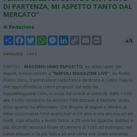
DI PARTENZA, MI ASPETTO TANTO DAL
MERCATO"
di Redazione
Share
Facebook
Twitter
WhatsApp
Messenger
LinkedIn
Copy
Email
Print
aA
Link
04/06/2025 - 14:14
NAPOLI -
MASSIMILIANO ESPOSITO
, ex attaccante del
Napoli, è intervenuto a
"NAPOLI MAGAZINE LIVE"
, su Radio
Punto Zero, trasmissione radiofonica dedicata al Calcio Napoli,
che approfondisce i temi proposti sul web da
NapoliMagazine.Com, in onda dal lunedì al venerdì, dalle 14:00
alle 15:00, condotta da Antonio Petrazzuolo e Michele Sibilla.
Ecco quanto ha affermato: "De Bruyne al Napoli e Modric al
Milan nonostante l'età avanzata? A 34 anni si sta ancora ad alti
livelli, soprattutto a livello fisico, a 39 anni ho qualche dubbio in
più. Ricordo ancora il finale di carriera di Totti ad esempio, nel
calcio attuale si fa più fatica ad una certa età. Sono entrambi