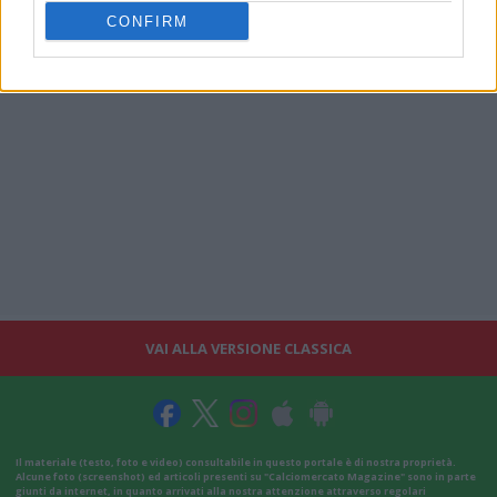
CONFIRM
VAI ALLA VERSIONE CLASSICA
Il materiale (testo, foto e video) consultabile in questo portale è di nostra proprietà.
Alcune foto (screenshot) ed articoli presenti su "Calciomercato Magazine" sono in parte
giunti da internet, in quanto arrivati alla nostra attenzione attraverso regolari