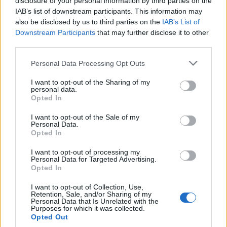
disclosure of your personal information by third parties on the
sbagliato qualcosa, sono venute a mancare anche le seconde
IAB’s list of downstream participants. This information may
linee nerazzurre nel finale di stagione. Nel Napoli, invece, le
also be disclosed by us to third parties on the
IAB’s List of
alternative hanno inciso, Raspadori su tutti, nel momento del
Downstream Participants
that may further disclose it to other
bisogno".
third parties.
Personal Data Processing Opt Outs
I want to opt-out of the Sharing of my
personal data.
Opted In
I want to opt-out of the Sale of my
Personal Data.
Opted In
I want to opt-out of processing my
Personal Data for Targeted Advertising.
Opted In
I want to opt-out of Collection, Use,
Retention, Sale, and/or Sharing of my
Personal Data that Is Unrelated with the
Purposes for which it was collected.
Opted Out