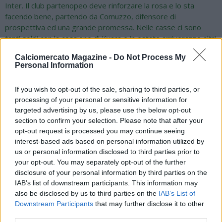
Inter. Il club partenopeo deve rinforzare la rosa e lo sta
facendo bene, partendo da Comuzzo, difensore di
prospettiva ed una grande promessa. Nelle casse ci sono
tanti soldi con la cessione di Kvara e in estate arriveranno altri
75 milioni di euro dall'addio di Victor Osimhen, anche se non so
Calciomercato Magazine -
Do Not Process My
dove andrà il nigeriano. A giugno il Napoli potrà scegliere il
Personal Information
miglior bomber d'Europa, considerando i 150 milioni a
disposizione. Il Napoli ha bisogno di una punta forte che abbia
If you wish to opt-out of the sale, sharing to third parties, or
tanti gol nei piedi ed è giusto che il vero mercato del Napoli
processing of your personal or sensitive information for
cominci a tempo debito. Derby di Milano? Il Milan è una barca
targeted advertising by us, please use the below opt-out
alla deriva che ha bisogno di una guida sicura, Ibrahimovic non
section to confirm your selection. Please note that after your
mi sembra la persona giusta. Scudetto? Credo che l'Atalanta
opt-out request is processed you may continue seeing
sia fuori gioco, considerando anche che per un mese sarà
interest-based ads based on personal information utilized by
senza Lookman, e credo che le squadre da battere siano
us or personal information disclosed to third parties prior to
Napoli e Inter".
your opt-out. You may separately opt-out of the further
disclosure of your personal information by third parties on the
IAB’s list of downstream participants. This information may
also be disclosed by us to third parties on the
IAB’s List of
Downstream Participants
that may further disclose it to other
third parties.