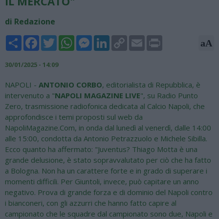
IL MERCATO"
di Redazione
Share
Facebook
Twitter
WhatsApp
Messenger
LinkedIn
Copy
Email
Print
aA
Link
30/01/2025 - 14:09
NAPOLI -
ANTONIO CORBO
, editorialista di Repubblica, è
intervenuto a "
NAPOLI MAGAZINE LIVE
", su Radio Punto
Zero, trasmissione radiofonica dedicata al Calcio Napoli, che
approfondisce i temi proposti sul web da
NapoliMagazine.Com, in onda dal lunedì al venerdì, dalle 14:00
alle 15:00, condotta da Antonio Petrazzuolo e Michele Sibilla.
Ecco quanto ha affermato: "Juventus? Thiago Motta è una
grande delusione, è stato sopravvalutato per ciò che ha fatto
a Bologna. Non ha un carattere forte e in grado di superare i
momenti difficili. Per Giuntoli, invece, può capitare un anno
negativo. Prova di grande forza e di dominio del Napoli contro
i bianconeri, con gli azzurri che hanno fatto capire al
campionato che le squadre dal campionato sono due, Napoli e