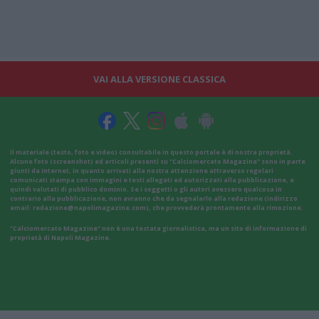
VAI ALLA VERSIONE CLASSICA
Il materiale (testo, foto e video) consultabile in questo portale è di nostra proprietà.
Alcune foto (screenshot) ed articoli presenti su "Calciomercato Magazine" sono in parte
giunti da internet, in quanto arrivati alla nostra attenzione attraverso regolari
comunicati stampa con immagini e testi allegati ed autorizzati alla pubblicazione, e
quindi valutati di pubblico dominio. Se i soggetti o gli autori avessero qualcosa in
contrario alla pubblicazione, non avranno che da segnalarlo alla redazione (indirizzo
email:
redazione@napolimagazine.com
), che provvederà prontamente alla rimozione.
"Calciomercato Magazine" non è una testata giornalistica, ma un sito di informazione di
proprietà di Napoli Magazine.