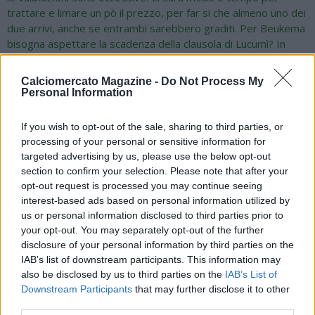
trattare e limare un pò il prezzo, per far si che almeno uno dei
due arrivi, anche se entrambi sarebbero graditi. Per Beukema
bisogna aspettare la scadenza della clausola di Lucumì? In
queste prime fasi, ci sono delle considerazioni anche degli
allenatori. Uno bravo come Italiano vorrà delle garanzie per
Calciomercato Magazine -
Do Not Process My
privarsi di questi due calciatori. Fa piacere che il Napoli, oltre
Personal Information
alla disponibilità economica, ha le idee ben chiare per sondare
calciatori validi per il progetto di Conte. Il Napoli è partito in
If you wish to opt-out of the sale, sharing to third parties, or
quarta e può fare un mercato di altissimo livello. Mercato del
processing of your personal or sensitive information for
Club? Ho visto solo alcune partite, credo sia una competizione
targeted advertising by us, please use the below opt-out
a livello economico, viste le condizioni del terreno di gioco e
section to confirm your selection. Please note that after your
climatiche. Vediamo squadre stanche. E' vero ci sono qualità
opt-out request is processed you may continue seeing
individuali importanti, ma con il calcio che siamo abituati noi è
interest-based ads based on personal information utilized by
qualcosa di diverso. Si vede che è una competizione fatta solo
us or personal information disclosed to third parties prior to
per scopo economico. Mertens e Hamsik? E’ una brutta
your opt-out. You may separately opt-out of the further
notizia il loro ritiro, sono due campioni che hanno indossato la
disclosure of your personal information by third parties on the
maglia del Napoli e fatto grandi cose, ma sarà bello vederli
IAB’s list of downstream participants. This information may
also be disclosed by us to third parties on the
IAB’s List of
giocare ancora una volta insieme. Peccato non abbiano vinto lo
Downstream Participants
that may further disclose it to other
Scudetto e sono due icone per il Napoli. Nunez e Lucca, con il
third parties.
primo che ha dato ampia disponibilità. E' l'effetto De Bruyne e