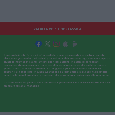
VAI ALLA VERSIONE CLASSICA
Il materiale (testo, foto e video) consultabile in questo portale è di nostra proprietà.
Alcune foto (screenshot) ed articoli presenti su "Calciomercato Magazine" sono in parte
giunti da internet, in quanto arrivati alla nostra attenzione attraverso regolari
comunicati stampa con immagini e testi allegati ed autorizzati alla pubblicazione, e
quindi valutati di pubblico dominio. Se i soggetti o gli autori avessero qualcosa in
contrario alla pubblicazione, non avranno che da segnalarlo alla redazione (indirizzo
email:
redazione@napolimagazine.com
), che provvederà prontamente alla rimozione.
"Calciomercato Magazine" non è una testata giornalistica, ma un sito di informazione di
proprietà di Napoli Magazine.