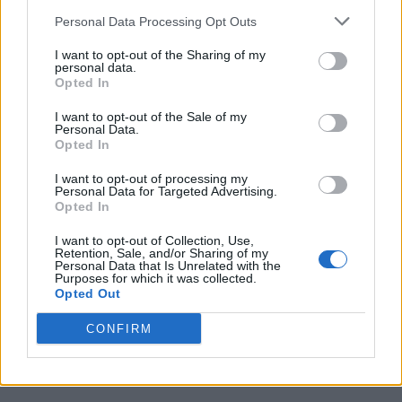
del club? E’ l’ennesima vittoria di De Laurentiis, sono partito
Personal Data Processing Opt Outs
nel 2004 con lui e si presentò dicendo che l'avrebbe riportata
ad alti livelli. Oggi il fatto che un calciatore come Nunez apre al
I want to opt-out of the Sharing of my
Napoli, è la vittoria di tutto quello che rappresenta il Napoli. Se
personal data.
Opted In
De Bruyne accetta il Napoli per vincere ancora, è un
grandissimo traguardo per Napoli calcio e Napoli città, che è
I want to opt-out of the Sale of my
cresciuta diametralmente alla squadra di calcio. Una tifoseria
Personal Data.
Opted In
che non ha mai abbandonato questa squadra. E’ una vittoria
per tutti. Speriamo non sia solo l'effetto De Bruyne, ma di un
I want to opt-out of processing my
Napoli che diventa sempre più internazionale”.
Personal Data for Targeted Advertising.
Opted In
I want to opt-out of Collection, Use,
Retention, Sale, and/or Sharing of my
Personal Data that Is Unrelated with the
Purposes for which it was collected.
Opted Out
CONFIRM