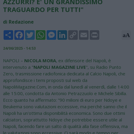
AZZURRI? E' UN GRANDISSIMO
TRAGUARDO PER TUTTI"
di Redazione
Share
Facebook
Twitter
WhatsApp
Messenger
LinkedIn
Copy
Email
Print
aA
Link
24/06/2025 - 14:53
NAPOLI –
NICOLA MORA
, ex difensore del Napoli, è
intervenuto a "
NAPOLI MAGAZINE LIVE
", su Radio Punto
Zero, trasmissione radiofonica dedicata al Calcio Napoli, che
approfondisce i temi proposti sul web da
NapoliMagazine.Com, in onda dal lunedì al venerdì, dalle 14:00
alle 15:00, condotta da Antonio Petrazzuolo e Michele Sibilla.
Ecco quanto ha affermato: “90 milioni di euro per Ndoye e
Beukema sono valutazioni eccessive, ma perché sanno che il
Napoli ha un'ottima disponibilità economica. Sono due ottimi
calciatori, soprattutto Ndoye che potrebbe essere utile al
Napoli, facendo fare un salto di qualità alla fase offensiva, ma
le valutazioni sono eccessive. Ci sarà modo e tempo per