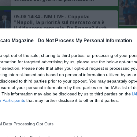
accordo con la società, il punto sul
mercato"
05.08 14:34 - NM LIVE - Coppola:
"Napoli, la priorità sul mercato ora è
il difensore centrale, De Bruyne? Avrà
avuto delle rassicurazioni da Allegri"
L'An
cato Magazine -
Do Not Process My Personal Information
del Nu
05.08 09:11 - CDS - Napoli, mercato in
VIDEO
difesa: attesa per l'affondo degli
GLI
to opt-out of the sale, sharing to third parties, or processing of your per
azzurri su Badiashile
formation for targeted advertising by us, please use the below opt-out s
r selection. Please note that after your opt-out request is processed y
05.08 08:21 - MERCATO - Romano:
eing interest-based ads based on personal information utilized by us or
"Theo Hernandez al Napoli dopo
disclosed to third parties prior to your opt-out. You may separately opt-
l'addio di Gutierrez? Operazione di
losure of your personal information by third parties on the IAB’s list of
fantasia, ingaggio fuori mercato per
. This information may also be disclosed by us to third parties on the
IA
la Serie A"
Participants
that may further disclose it to other third parties.
05.08 08:04 - GAZZETTA - Napoli,
mercato portieri: interesse per
Atubolu del Friburgo, ecco le ultime
l Data Processing Opt Outs
05.08 00:00 - MERCATO - Schira: