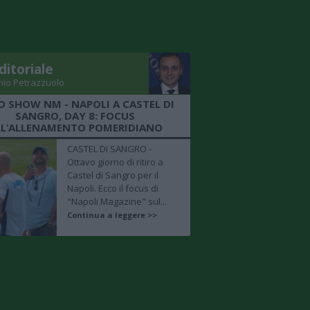
ditoriale
nio Petrazzuolo
O SHOW NM - NAPOLI A CASTEL DI
SANGRO, DAY 8: FOCUS
LL’ALLENAMENTO POMERIDIANO
CASTEL DI SANGRO -
Ottavo giorno di ritiro a
Castel di Sangro per il
Napoli. Ecco il focus di
"Napoli Magazine" sul...
Continua a leggere >>