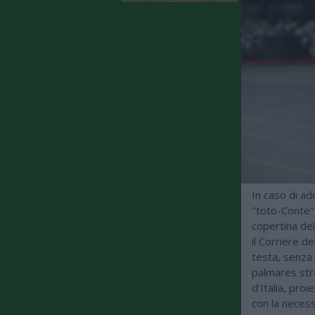
In caso di ad
"toto-Conte" 
copertina de
il Corriere de
testa, senza t
palmares strao
d’Italia, pro
con la necess