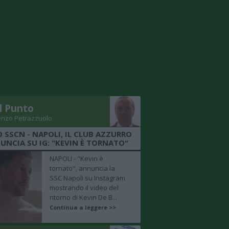
Il Punto
enzo Petrazzuolo
O SSCN - NAPOLI, IL CLUB AZZURRO
UNCIA SU IG: "KEVIN È TORNATO"
NAPOLI - "Kevin è
tornato", annuncia la
SSC Napoli su Instagram
mostrando il video del
ritorno di Kevin De B...
Continua a leggere >>