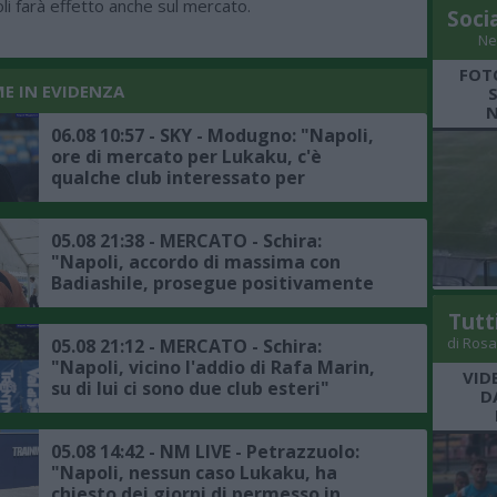
li farà effetto anche sul mercato.
Soci
Ne
FOT
ME IN EVIDENZA
N
06.08 10:57 - SKY - Modugno: "Napoli,
ore di mercato per Lukaku, c'è
qualche club interessato per
l'attaccante belga, l'Atlanta non è in
pole"
05.08 21:38 - MERCATO - Schira:
"Napoli, accordo di massima con
Badiashile, prosegue positivamente
la trattativa con il Chelsea, ecco i
Tutt
dettagli"
di Rosa
05.08 21:12 - MERCATO - Schira:
"Napoli, vicino l'addio di Rafa Marin,
VID
su di lui ci sono due club esteri"
D
05.08 14:42 - NM LIVE - Petrazzuolo:
"Napoli, nessun caso Lukaku, ha
chiesto dei giorni di permesso in