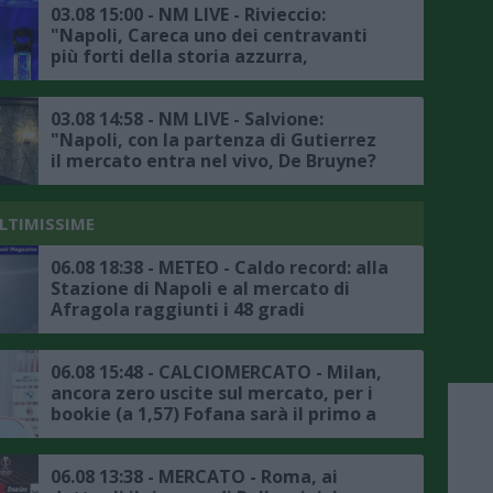
03.08 15:00 - NM LIVE - Rivieccio:
"Napoli, Careca uno dei centravanti
più forti della storia azzurra,
mercato? Bisogna sfoltire la rosa
senza svendere i calciatori azzurri"
03.08 14:58 - NM LIVE - Salvione:
"Napoli, con la partenza di Gutierrez
il mercato entra nel vivo, De Bruyne?
Virali le sue dichiarazioni in
napoletano, spero siano di buon
auspicio per la nuova stagione"
ULTIMISSIME
06.08 18:38 - METEO - Caldo record: alla
Stazione di Napoli e al mercato di
Afragola raggiunti i 48 gradi
06.08 15:48 - CALCIOMERCATO - Milan,
ancora zero uscite sul mercato, per i
bookie (a 1,57) Fofana sarà il primo a
salutare
06.08 13:38 - MERCATO - Roma, ai