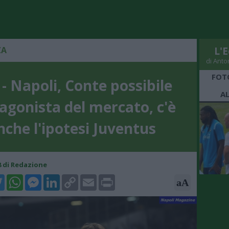
ZA
L'E
di Anto
FOT
- Napoli, Conte possibile
A
agonista del mercato, c'è
nche l'ipotesi Juventus
18 di Redazione
k
tter
WhatsApp
Messenger
LinkedIn
Copy
Email
Print
aA
Link