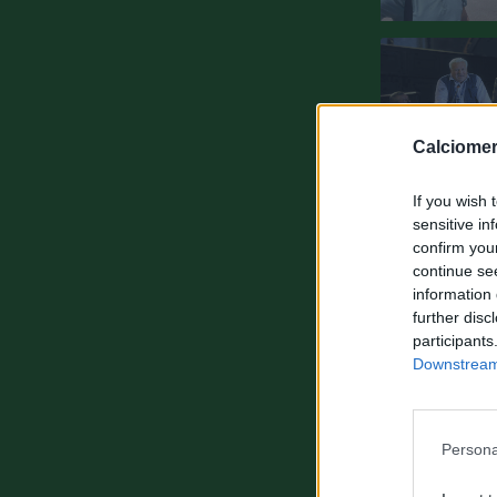
Calciomer
If you wish 
sensitive in
confirm you
continue se
information 
further disc
participants
Downstream 
Persona