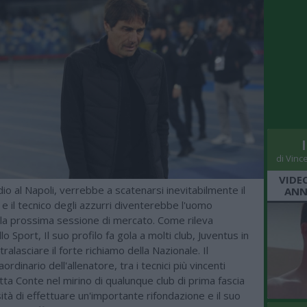
di Vinc
VIDE
dio al Napoli, verrebbe a scatenarsi inevitabilmente il
ANN
e il tecnico degli azzurri diventerebbe l'uomo
lla prossima sessione di mercato. Come rileva
llo Sport, Il suo profilo fa gola a molti club, Juventus in
ralasciare il forte richiamo della Nazionale. Il
rdinario dell'allenatore, tra i tecnici più vincenti
ietta Conte nel mirino di qualunque club di prima fascia
ità di effettuare un'importante rifondazione e il suo