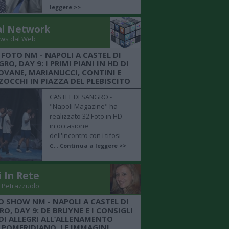
leggere >>
al Network
ws dal Web
 FOTO NM - NAPOLI A CASTEL DI
RO, DAY 9: I PRIMI PIANI IN HD DI
OVANE, MARIANUCCI, CONTINI E
OCCHI IN PIAZZA DEL PLEBISCITO
CASTEL DI SANGRO -
"Napoli Magazine" ha
realizzato 32 Foto in HD
in occasione
dell'incontro con i tifosi
e...
Continua a leggere >>
i In Rete
 Petrazzuolo
O SHOW NM - NAPOLI A CASTEL DI
O, DAY 9: DE BRUYNE E I CONSIGLI
DI ALLEGRI ALL’ALLENAMENTO
POMERIDIANO, LE IMMAGINI