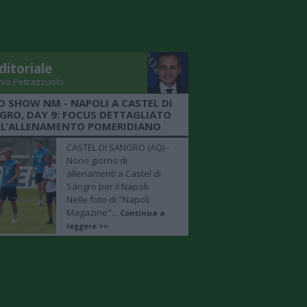
ditoriale
nio Petrazzuolo
O SHOW NM - NAPOLI A CASTEL DI
GRO, DAY 9: FOCUS DETTAGLIATO
LL’ALLENAMENTO POMERIDIANO
CASTEL DI SANGRO (AQ) -
Nono giorno di
allenamenti a Castel di
Sangro per il Napoli.
Nelle foto di "Napoli
Magazine"...
Continua a
leggere >>