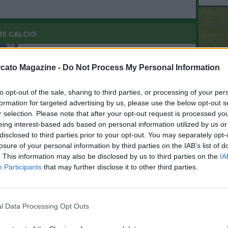
ME CALCIO
08.08 15:10 - MERCATO - Romano:
"Ferran Torres ha deciso: vuole il PSG"
cato Magazine -
Do Not Process My Personal Information
to opt-out of the sale, sharing to third parties, or processing of your per
L'An
08.08 12:53 - MEDIASET - Inter-Frattesi,
formation for targeted advertising by us, please use the below opt-out s
del Nu
una via d'uscita va trovata: lo stallo di
r selection. Please note that after your opt-out request is processed y
VID
mercato
eing interest-based ads based on personal information utilized by us or
RIE
disclosed to third parties prior to your opt-out. You may separately opt-
losure of your personal information by third parties on the IAB’s list of
08.08 10:55 - MERCATO - Aston Villa:
. This information may also be disclosed by us to third parties on the
IA
Ruggeri a un passo, accordi ai
Participants
that may further disclose it to other third parties.
dettagli con l'esterno italiano
08.08 07:45 - MERCATO - Schira:
l Data Processing Opt Outs
"Frosinone sulle tracce di Iannoni del
Sassuolo"