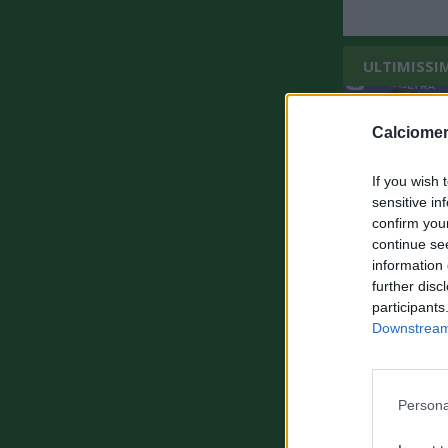
ULTIMISSI
Calciomer
If you wish 
sensitive in
confirm you
continue se
information 
further disc
participants
Downstream 
Persona