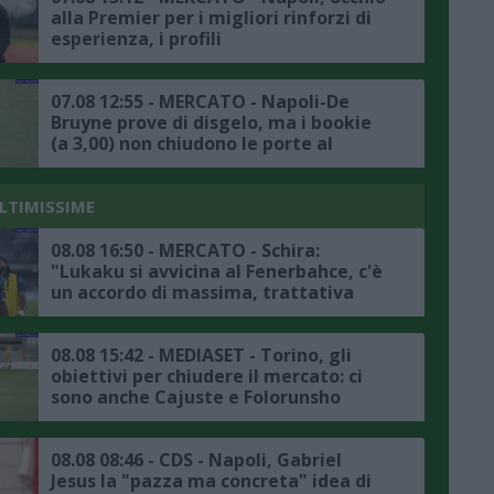
alla Premier per i migliori rinforzi di
esperienza, i profili
07.08 12:55 - MERCATO - Napoli-De
Bruyne prove di disgelo, ma i bookie
(a 3,00) non chiudono le porte al
trasferimento
ULTIMISSIME
08.08 16:50 - MERCATO - Schira:
"Lukaku si avvicina al Fenerbahce, c'è
un accordo di massima, trattativa
avanzata tra il club turco e il Napoli"
08.08 15:42 - MEDIASET - Torino, gli
obiettivi per chiudere il mercato: ci
sono anche Cajuste e Folorunsho
08.08 08:46 - CDS - Napoli, Gabriel
Jesus la "pazza ma concreta" idea di