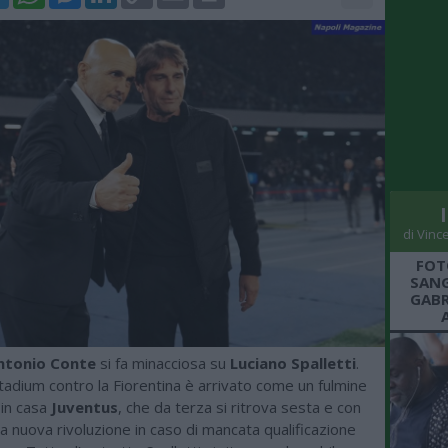
Link
di Vinc
FOT
SANG
GABR
ntonio Conte
si fa minacciosa su
Luciano Spalletti
.
 Stadium contro la Fiorentina è arrivato come un fulmine
 in casa
Juventus
, che da terza si ritrova sesta e con
 una nuova rivoluzione in caso di mancata qualificazione