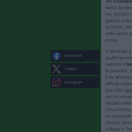
alla
Champi
tanto da chi
me stesso”, c
questo scena
di Conte, che
nelle quote p
posta.
D’altronde, i
Facebook
qualificazion
salutato il
Na
Twitter
la Juventus, 
il via all’ep
Instagram
difficile resi
può solo agg
con la consap
destino nelle
senza fretta,
un eventuale 
ritorno, anch
sviluppi a Tor