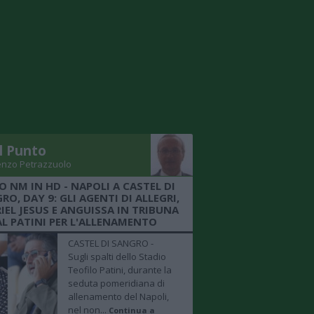
Il Punto
enzo Petrazzuolo
O NM IN HD - NAPOLI A CASTEL DI
RO, DAY 9: GLI AGENTI DI ALLEGRI,
IEL JESUS E ANGUISSA IN TRIBUNA
AL PATINI PER L'ALLENAMENTO
CASTEL DI SANGRO -
Sugli spalti dello Stadio
Teofilo Patini, durante la
seduta pomeridiana di
allenamento del Napoli,
nel non...
Continua a