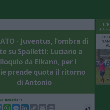
L'E
di Anto
FOT
TO - Juventus, l’ombra di
SAN
A
e su Spalletti: Luciano a
lloquio da Elkann, per i
ie prende quota il ritorno
di Antonio
46 di Redazione
k
tter
WhatsApp
Messenger
LinkedIn
Copy
Email
Print
aA