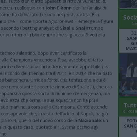
ons
. Tutto d’un tratto Spalletti si ritrova vulnerabile,
edere un colloquio con
John Elkann
per “un'analisi di
ome ha dichiarato Luciano nel post-partita. È in
Soci
rio che – come riporta Agipronews – emerge la figura
Ne
 secondo i betting analyst di
Sisal
e
Snai
irrompe
32
er un ritorno in bianconero che si gioca a 9 volte la
SANG
GI
MAZZ
l tecnico salentino, dopo aver certificato la
e alla Champions vincendo a Pisa, avrebbe di fatto
poli
e diventa una carta decisamente appetibile per
nel ricordo del triennio tra il 2011 e il 2014 che ha dato
opea bianconera. Un’idea forte, una tentazione a cui è
stere nonostante il recente rinnovo di Spalletti, che ora
rapparsi a questa sorta di riunione d’emergenza, ma
evolezza che ormai la sua squadra non ha più il
Tutt
 sue mani nella corsa alla Champions. Conte attende
di Rosa
 consapevole che, in vista dell’addio al Napoli, ha già
piano B, quello del nuovo corso della
Nazionale
: un
FOT
SANGR
e in questo caso, quotato a 1,57; ma occhio agli
ino.