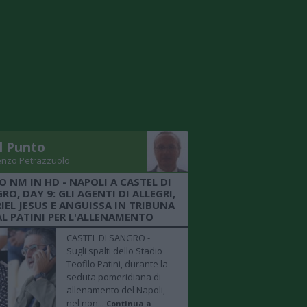
Il Punto
enzo Petrazzuolo
O NM IN HD - NAPOLI A CASTEL DI
RO, DAY 9: GLI AGENTI DI ALLEGRI,
IEL JESUS E ANGUISSA IN TRIBUNA
AL PATINI PER L'ALLENAMENTO
CASTEL DI SANGRO -
Sugli spalti dello Stadio
Teofilo Patini, durante la
seduta pomeridiana di
allenamento del Napoli,
nel non...
Continua a