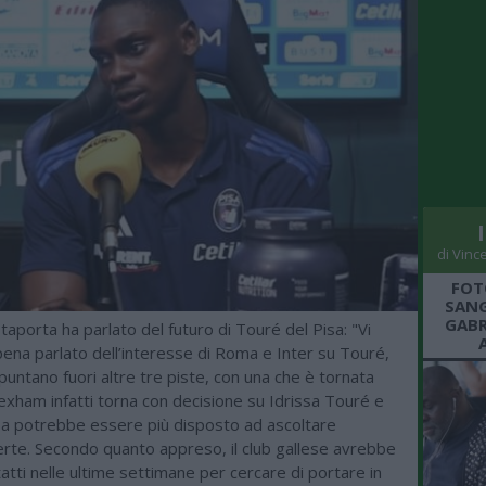
di Vinc
FOT
SANG
GABR
staporta ha parlato del futuro di Touré del Pisa: "Vi
na parlato dell’interesse di Roma e Inter su Touré,
ntano fuori altre tre piste, con una che è tornata
rexham infatti torna con decisione su Idrissa Touré e
isa potrebbe essere più disposto ad ascoltare
erte. Secondo quanto appreso, il club gallese avrebbe
tatti nelle ultime settimane per cercare di portare in