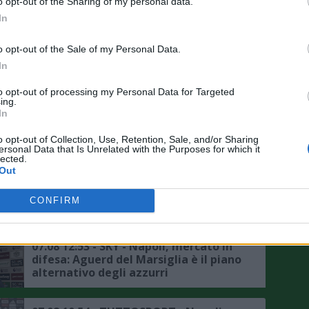
o opt-out of the Sharing of my personal data.
la richiesta del Napoli"
In
07.08 21:45 - MERCATO - Schira:
o opt-out of the Sale of my Personal Data.
"Napoli, previsto un incontro per
In
provare a chiudere Favasuli, i
dettagli"
to opt-out of processing my Personal Data for Targeted
ing.
In
07.08 21:40 - MERCATO - Schira: "Il
Fenerbahce ha chiesto informazioni
o opt-out of Collection, Use, Retention, Sale, and/or Sharing
su Milinkovic-Savic, le ultime"
ersonal Data that Is Unrelated with the Purposes for which it
lected.
Out
07.08 14:58 - MERCATO - Moretto: "Il
Napoli sta studiando l'idea Juan
CONFIRM
Musso dell'Atletico Madrid"
07.08 12:53 - SKY - Napoli, mercato in
difesa: Aguerd del Marsiglia è il piano
alternativo degli azzurri