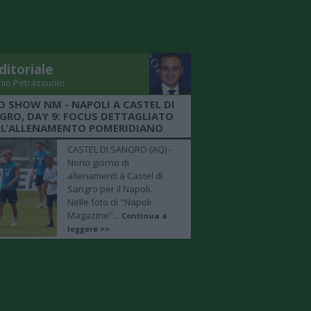
ditoriale
nio Petrazzuolo
O SHOW NM - NAPOLI A CASTEL DI
GRO, DAY 9: FOCUS DETTAGLIATO
LL’ALLENAMENTO POMERIDIANO
CASTEL DI SANGRO (AQ) -
Nono giorno di
allenamenti a Castel di
Sangro per il Napoli.
Nelle foto di "Napoli
Magazine"...
Continua a
leggere >>