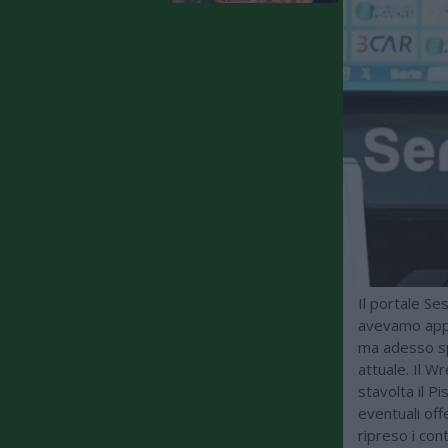
Il portale Se
avevamo appe
ma adesso spu
attuale. Il W
stavolta il P
eventuali off
ripreso i con