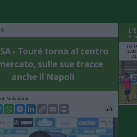
ZA
L'E
di Anto
FOT
SA - Touré torna al centro
SAN
A
mercato, sulle sue tracce
anche il Napoli
30 di Redazione
k
tter
WhatsApp
Messenger
LinkedIn
Copy
Email
Print
aA
Link