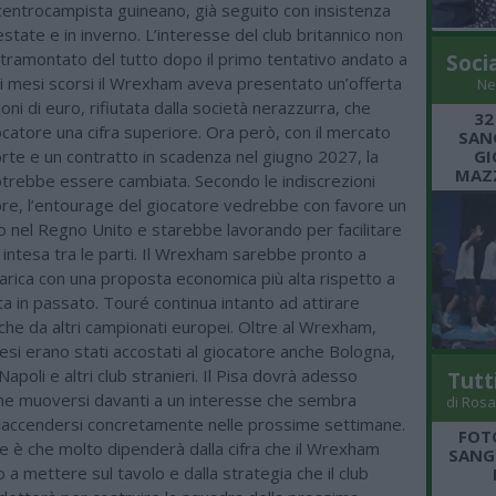
l centrocampista guineano, già seguito con insistenza
estate e in inverno. L’interesse del club britannico non
tramontato del tutto dopo il primo tentativo andato a
Soci
ei mesi scorsi il Wrexham aveva presentato un’offerta
Ne
ioni di euro, rifiutata dalla società nerazzurra, che
32
iocatore una cifra superiore. Ora però, con il mercato
SANG
orte e un contratto in scadenza nel giugno 2027, la
GI
MAZZ
otrebbe essere cambiata. Secondo le indiscrezioni
 ore, l’entourage del giocatore vedrebbe con favore un
o nel Regno Unito e starebbe lavorando per facilitare
 intesa tra le parti. Il Wrexham sarebbe pronto a
carica con una proposta economica più alta rispetto a
ta in passato. Touré continua intanto ad attirare
che da altri campionati europei. Oltre al Wrexham,
mesi erano stati accostati al giocatore anche Bologna,
apoli e altri club stranieri. Il Pisa dovrà adesso
Tutt
e muoversi davanti a un interesse che sembra
di Rosa
riaccendersi concretamente nelle prossime settimane.
FOT
e è che molto dipenderà dalla cifra che il Wrexham
SANGR
 a mettere sul tavolo e dalla strategia che il club