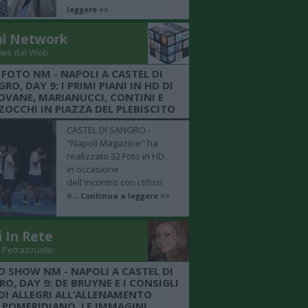
leggere >>
al Network
ws dal Web
 FOTO NM - NAPOLI A CASTEL DI
RO, DAY 9: I PRIMI PIANI IN HD DI
OVANE, MARIANUCCI, CONTINI E
OCCHI IN PIAZZA DEL PLEBISCITO
CASTEL DI SANGRO -
"Napoli Magazine" ha
realizzato 32 Foto in HD
in occasione
dell'incontro con i tifosi
e...
Continua a leggere >>
i In Rete
 Petrazzuolo
O SHOW NM - NAPOLI A CASTEL DI
O, DAY 9: DE BRUYNE E I CONSIGLI
DI ALLEGRI ALL’ALLENAMENTO
POMERIDIANO, LE IMMAGINI