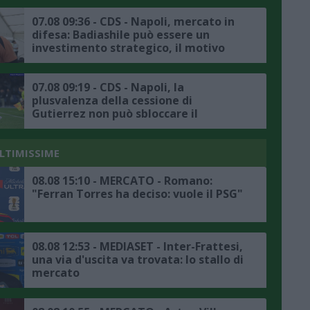
07.08 09:36 - CDS - Napoli, mercato in
difesa: Badiashile può essere un
investimento strategico, il motivo
07.08 09:19 - CDS - Napoli, la
plusvalenza della cessione di
Gutierrez non può sbloccare il
mercato, il punto
ULTIMISSIME
08.08 15:10 - MERCATO - Romano:
"Ferran Torres ha deciso: vuole il PSG"
08.08 12:53 - MEDIASET - Inter-Frattesi,
una via d'uscita va trovata: lo stallo di
mercato