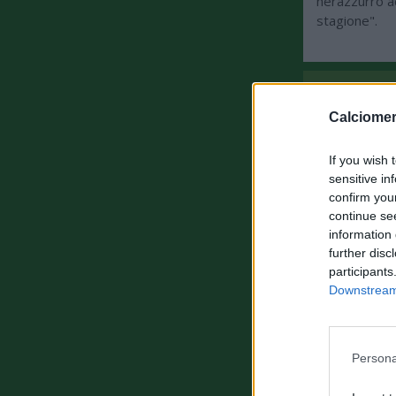
nerazzurro a
stagione".
ULTIMISSI
Calciomer
If you wish 
sensitive in
confirm you
continue se
information 
further disc
participants
Downstream 
Persona