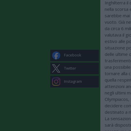
Inghilterra i
nella scorsa 
sarebbe mai 
vuoto. Già n
da circa 6 mil
valutava il g
estivo alle p
situazione p
delle ultime
Facebook
trasferiment
una possibile
Twitter
tornare alla 
quella respin
Instagram
attenzioni an
negli ultimi 
Olympiacos, N
decidere com
destinato a 
La sensazion
sarà disposto