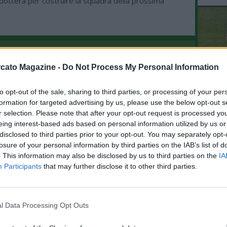
dotterà per costruire la squadra della prossima
ME IN EVIDENZA
cato Magazine -
Do Not Process My Personal Information
08.08 16:50 - MERCATO - Schira:
"Lukaku si avvicina al Fenerbahce, c'è
un accordo di massima, trattativa
to opt-out of the sale, sharing to third parties, or processing of your per
L'An
avanzata tra il club turco e il Napoli"
formation for targeted advertising by us, please use the below opt-out s
del Nu
r selection. Please note that after your opt-out request is processed y
08.08 15:42 - MEDIASET - Torino, gli
VID
eing interest-based ads based on personal information utilized by us or
obiettivi per chiudere il mercato: ci
RIE
disclosed to third parties prior to your opt-out. You may separately opt-
sono anche Cajuste e Folorunsho
losure of your personal information by third parties on the IAB’s list of
. This information may also be disclosed by us to third parties on the
IA
08.08 08:46 - CDS - Napoli, Gabriel
Participants
that may further disclose it to other third parties.
Jesus la "pazza ma concreta" idea di
mercato per l'attacco
l Data Processing Opt Outs
07.08 23:35 - MERCATO - Schira: "Ajax,
interesse concreto per Noa Lang: ecco