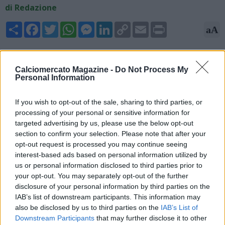
di Redazione
Share
Facebook
Twitter
WhatsApp
Messenger
LinkedIn
Copy
Email
Print
aA
Link
18/05/2026 - 11:26
Calciomercato Magazine -
Do Not Process My
Fabrizio Romano, giornalista ed esperto di mercato, anticipa
Personal Information
su X: "José Mourinho torna al Real Madrid, ci siamo! Tutti gli
accordi sono stati raggiunti verbalmente tra José Mourinho e il
If you wish to opt-out of the sale, sharing to third parties, or
Real Madrid, si attende soltanto la firma sui documenti.
processing of your personal or sensitive information for
Previsto inizialmente un contratto di due anni. Mourinho volerà
targeted advertising by us, please use the below opt-out
a Madrid dopo la gara Real-Bilbao. Lo Special One è tornato".
section to confirm your selection. Please note that after your
opt-out request is processed you may continue seeing
interest-based ads based on personal information utilized by
us or personal information disclosed to third parties prior to
your opt-out. You may separately opt-out of the further
disclosure of your personal information by third parties on the
IAB’s list of downstream participants. This information may
also be disclosed by us to third parties on the
IAB’s List of
Downstream Participants
that may further disclose it to other