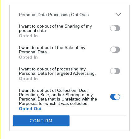
third parties.
Personal Data Processing Opt Outs
I want to opt-out of the Sharing of my
personal data.
Opted In
I want to opt-out of the Sale of my
VAI ALLA VERSIONE CLASSICA
Personal Data.
Opted In
I want to opt-out of processing my
Personal Data for Targeted Advertising.
Opted In
Il materiale (testo, foto e video) consultabile in questo portale è di nostra proprietà.
Alcune foto (screenshot) ed articoli presenti su "Calciomercato Magazine" sono in parte
giunti da internet, in quanto arrivati alla nostra attenzione attraverso regolari
I want to opt-out of Collection, Use,
comunicati stampa con immagini e testi allegati ed autorizzati alla pubblicazione, e
Retention, Sale, and/or Sharing of my
quindi valutati di pubblico dominio. Se i soggetti o gli autori avessero qualcosa in
Personal Data that Is Unrelated with the
contrario alla pubblicazione, non avranno che da segnalarlo alla redazione (indirizzo
Purposes for which it was collected.
email:
redazione@napolimagazine.com
), che provvederà prontamente alla rimozione.
Opted Out
"Calciomercato Magazine" non è una testata giornalistica, ma un sito di informazione di
proprietà di Napoli Magazine.
CONFIRM