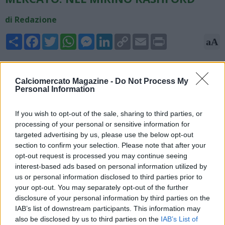
di Redazione
Share
Facebook
Twitter
WhatsApp
Messenger
LinkedIn
Copy
Email
Print
aA
Link
19/05/2026 - 07:00
Calciomercato Magazine -
Do Not Process My
Prossimo a diventare il tecnico del Real Madrid, Josè Mourinho
Personal Information
sta già progettando il primo "dispetto" da fare al Barcellona
sul mercato. Lo Special One avrebbe messo gli occhi
If you wish to opt-out of the sale, sharing to third parties, or
su Marcus Rashaford, nell'ultima stagione tesserato con i
processing of your personal or sensitive information for
catalani. Attualmente in prestito dal Manchester United, il
targeted advertising by us, please use the below opt-out
Barcellona sta lavorando per acquistarlo a titolo definitivo dai
section to confirm your selection. Please note that after your
Red Devils. Lo scrive The Indipendent.
opt-out request is processed you may continue seeing
interest-based ads based on personal information utilized by
us or personal information disclosed to third parties prior to
your opt-out. You may separately opt-out of the further
disclosure of your personal information by third parties on the
IAB’s list of downstream participants. This information may
also be disclosed by us to third parties on the
IAB’s List of