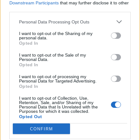
Downstream Participants
that may further disclose it to other
third parties.
Personal Data Processing Opt Outs
I want to opt-out of the Sharing of my
personal data.
Opted In
I want to opt-out of the Sale of my
Personal Data.
VAI ALLA VERSIONE CLASSICA
Opted In
I want to opt-out of processing my
Personal Data for Targeted Advertising.
Opted In
Il materiale (testo, foto e video) consultabile in questo portale è di nostra proprietà.
I want to opt-out of Collection, Use,
Alcune foto (screenshot) ed articoli presenti su "Calciomercato Magazine" sono in parte
Retention, Sale, and/or Sharing of my
giunti da internet, in quanto arrivati alla nostra attenzione attraverso regolari
Personal Data that Is Unrelated with the
comunicati stampa con immagini e testi allegati ed autorizzati alla pubblicazione, e
Purposes for which it was collected.
quindi valutati di pubblico dominio. Se i soggetti o gli autori avessero qualcosa in
contrario alla pubblicazione, non avranno che da segnalarlo alla redazione (indirizzo
Opted Out
email:
redazione@napolimagazine.com
), che provvederà prontamente alla rimozione.
CONFIRM
"Calciomercato Magazine" non è una testata giornalistica, ma un sito di informazione di
proprietà di Napoli Magazine.