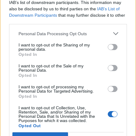
calcio ad occhi chiusi, ma penso che lo Scudetto di Spalletti
IAB’s list of downstream participants. This information may
resterà unico, il Napoli ha dettato legge in tutti i campi e ha
also be disclosed by us to third parties on the
IAB’s List of
portato a casa uno scudetto strameritato".
Downstream Participants
that may further disclose it to other
third parties.
Personal Data Processing Opt Outs
I want to opt-out of the Sharing of my
personal data.
Opted In
I want to opt-out of the Sale of my
Personal Data.
Opted In
I want to opt-out of processing my
Personal Data for Targeted Advertising.
Opted In
I want to opt-out of Collection, Use,
Retention, Sale, and/or Sharing of my
Personal Data that Is Unrelated with the
Purposes for which it was collected.
Opted Out