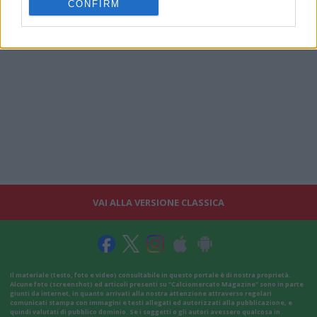
CONFIRM
VAI ALLA VERSIONE CLASSICA
Il materiale (testo, foto e video) consultabile in questo portale è di nostra proprietà.
Alcune foto (screenshot) ed articoli presenti su "Calciomercato Magazine" sono in parte
giunti da internet, in quanto arrivati alla nostra attenzione attraverso regolari
comunicati stampa con immagini e testi allegati ed autorizzati alla pubblicazione, e
quindi valutati di pubblico dominio. Se i soggetti o gli autori avessero qualcosa in