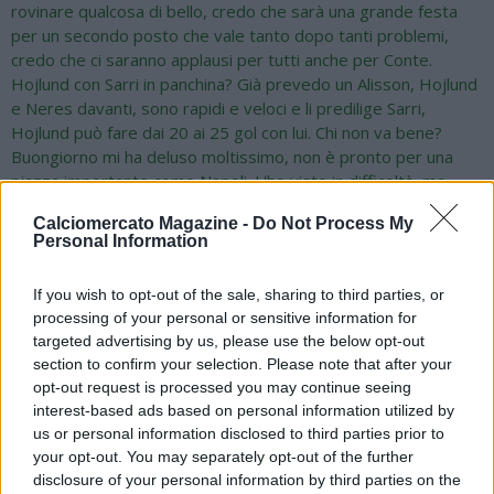
rovinare qualcosa di bello, credo che sarà una grande festa
per un secondo posto che vale tanto dopo tanti problemi,
credo che ci saranno applausi per tutti anche per Conte.
Hojlund con Sarri in panchina? Già prevedo un Alisson, Hojlund
e Neres davanti, sono rapidi e veloci e li predilige Sarri,
Hojlund può fare dai 20 ai 25 gol con lui. Chi non va bene?
Buongiorno mi ha deluso moltissimo, non è pronto per una
piazza importante come Napoli. L'ho visto in difficoltà, ma
Sarri sa mettere i tasselli giusti, poi Sarri gioca come piace a
Calciomercato Magazine -
Do Not Process My
me, calcola il giusto i difensori. Con Conte abbiamo vinto, ma di
Personal Information
calcio si è visto poco. Penso che Napoli merita di vincere i
trofei e il bel gioco. Allegri? E' un grande allenatore, predilige
If you wish to opt-out of the sale, sharing to third parties, or
poco il bel calcio ma evidenzia il risultato. Ben venga chi ti fa
processing of your personal or sensitive information for
vincere, con Sarri e Spalletti siamo stati abituati bene al bel
targeted advertising by us, please use the below opt-out
gioco. Spalletti nervoso? Ne sento tante, mi dispiace perchè
section to confirm your selection. Please note that after your
ha avuto un ottimo impatto all'inizio e si era messo in una
opt-out request is processed you may continue seeing
buona posizione in classifica, era molto avvantaggiato, poi ha
interest-based ads based on personal information utilized by
avuto questa battuta d'arresto. Penso che sia mancato
us or personal information disclosed to third parties prior to
qualcosa dentro, già col Verona ha fatto una grande fatica. Con
your opt-out. You may separately opt-out of the further
Conte hai vinto, con Sarri c'erano calciatori che giocavano a
disclosure of your personal information by third parties on the