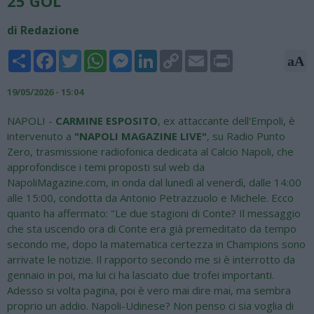
25 GOL"
di Redazione
Share
Facebook
Twitter
WhatsApp
Messenger
LinkedIn
Copy
Email
Print
aA
Link
19/05/2026 - 15:04
NAPOLI -
CARMINE ESPOSITO
, ex attaccante dell'Empoli, è
intervenuto a
"NAPOLI MAGAZINE LIVE"
, su Radio Punto
Zero, trasmissione radiofonica dedicata al Calcio Napoli, che
approfondisce i temi proposti sul web da
NapoliMagazine.com, in onda dal lunedì al venerdì, dalle 14:00
alle 15:00, condotta da Antonio Petrazzuolo e Michele. Ecco
quanto ha affermato: "Le due stagioni di Conte? Il messaggio
che sta uscendo ora di Conte era già premeditato da tempo
secondo me, dopo la matematica certezza in Champions sono
arrivate le notizie. Il rapporto secondo me si è interrotto da
gennaio in poi, ma lui ci ha lasciato due trofei importanti.
Adesso si volta pagina, poi è vero mai dire mai, ma sembra
proprio un addio. Napoli-Udinese? Non penso ci sia voglia di