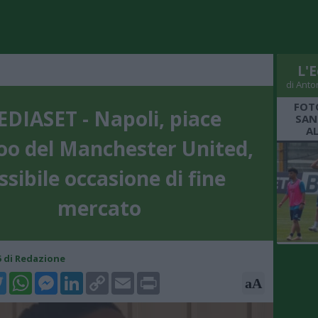
L'E
di Anto
FOT
DIASET - Napoli, piace
SAN
A
o del Manchester United,
ssibile occasione di fine
mercato
35 di Redazione
k
tter
WhatsApp
Messenger
LinkedIn
Copy
Email
Print
aA
Link