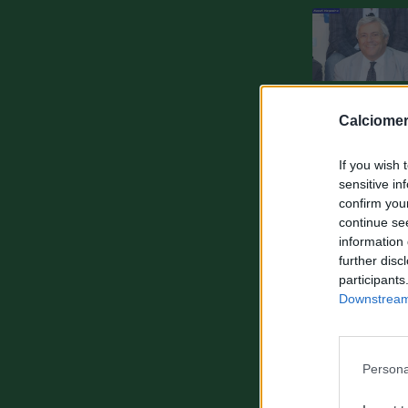
Calciomer
If you wish 
sensitive in
confirm you
continue se
information 
further disc
participants
Downstream 
Persona