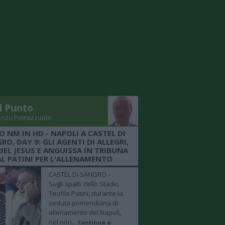
Il Punto
enzo Petrazzuolo
O NM IN HD - NAPOLI A CASTEL DI
RO, DAY 9: GLI AGENTI DI ALLEGRI,
IEL JESUS E ANGUISSA IN TRIBUNA
AL PATINI PER L'ALLENAMENTO
CASTEL DI SANGRO -
Sugli spalti dello Stadio
Teofilo Patini, durante la
seduta pomeridiana di
allenamento del Napoli,
nel non...
Continua a