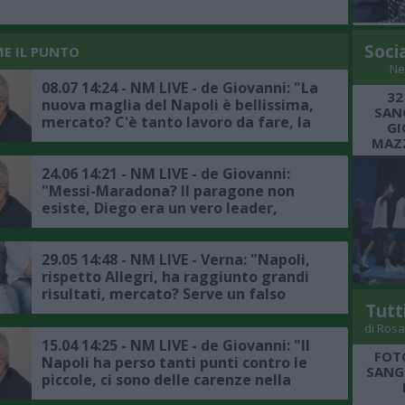
Soci
ME IL PUNTO
Ne
08.07 14:24 - NM LIVE - de Giovanni: "La
32
nuova maglia del Napoli è bellissima,
SANG
mercato? C'è tanto lavoro da fare, la
GI
rosa va sfoltita, ma ci sono diverse
MAZZ
situazioni da valutare"
24.06 14:21 - NM LIVE - de Giovanni:
"Messi-Maradona? Il paragone non
esiste, Diego era un vero leader,
mercato del Napoli? Molto dipenderà
dal futuro di De Bruyne e Lukaku"
29.05 14:48 - NM LIVE - Verna: "Napoli,
rispetto Allegri, ha raggiunto grandi
risultati, mercato? Serve un falso
Tutt
nueve o un giocatore come Simeone,
si è sempre fatto trovare pronto"
di Rosa
15.04 14:25 - NM LIVE - de Giovanni: "Il
FOT
Napoli ha perso tanti punti contro le
SANGR
piccole, ci sono delle carenze nella
rosa attuale, in estate andrà fatto un