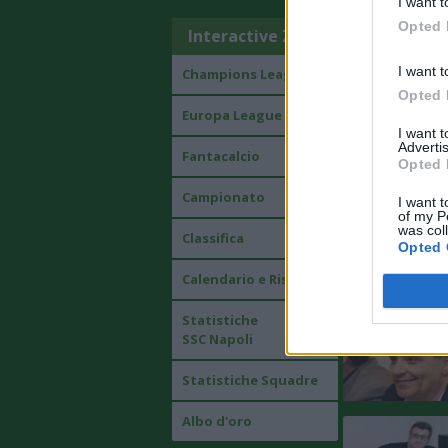
I want t
Opted 
Interactive Zone
I want t
Champions League
Opted 
Europa League
I want 
Advertis
Fantacalcio
Opted 
Campionato
I want t
of my P
was col
Classifica
Opted 
Calendario e Risultati
Statistiche
SSC Napoli
Statistiche Squadre
Albo d'oro