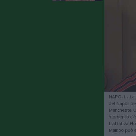
NAPOLI - La 
del Napoli p
Mancheste Uni
momento c’è 
trattativa Ho
Mainoo può e