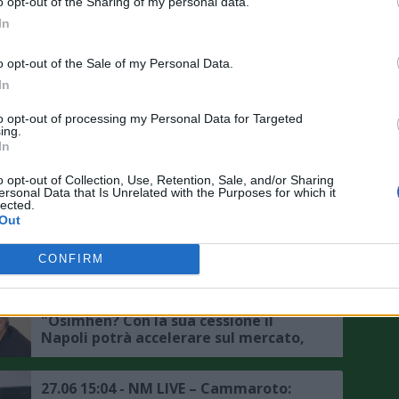
o opt-out of the Sharing of my personal data.
partita, Kean piaceva a Conte e ADL,
In
mercato? Nella prossima stagione si
completerà il percorso di
05.09 14:59 - NM LIVE – Cammaroto:
o opt-out of the Sale of my Personal Data.
ringiovanimento della rosa"
“Nazionale italiana? Mancano i
talenti perché non si punta sui vivai,
In
Napoli padrone di questo mercato,
sono ottimista sul percorso di
to opt-out of processing my Personal Data for Targeted
ing.
Hojlund"
03.09 14:20 - NM LIVE - de Giovanni:
In
"Voto altissimo al mercato del Napoli,
ma manca un vice di Anguissa,
o opt-out of Collection, Use, Retention, Sale, and/or Sharing
Gutierrez potrebbe dare qualcosa in
ersonal Data that Is Unrelated with the Purposes for which it
più sulla fascia sinistra, Buongiorno è
lected.
fondamentale, mi aspetto una
28.08 09:35 - MEDIASET - Napoli, piace
Out
squadra adatta ad Hojlund"
Mainoo del Manchester United,
possibile occasione di fine mercato
CONFIRM
09.07 14:18 - NM LIVE - de Giovanni:
"Osimhen? Con la sua cessione il
Napoli potrà accelerare sul mercato,
potendo scegliere punterei su Nunez
e Lookman, gli azzurri saranno i
favoriti per lo scudetto, non bisogna
27.06 15:04 - NM LIVE – Cammaroto: