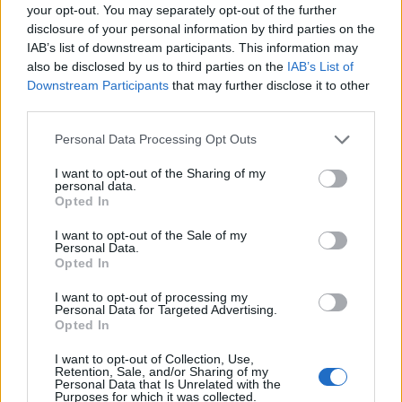
di essere centrale nel progetto. Occorrerebbe un falso nueve
your opt-out. You may separately opt-out of the further
o un giocatore alla Simeone, che si è sempre fatto trovare
disclosure of your personal information by third parties on the
pronto quando è stato chiamato. Ha sempre dato il massimo
IAB’s list of downstream participants. This information may
all’ombra del Vesuvio. Adesso, serve un secondo centravanti.
also be disclosed by us to third parties on the
IAB’s List of
Sarri è andato all’Atalanta, purtroppo, lo avrei voluto al Napoli.
Downstream Participants
that may further disclose it to other
Avevo qualche perplessità sul suo ritorno, non mi piacciono
third parties.
ritorni, ma era il nome perfetto, senza se e senza ma".
Personal Data Processing Opt Outs
I want to opt-out of the Sharing of my
personal data.
Opted In
I want to opt-out of the Sale of my
Personal Data.
Opted In
I want to opt-out of processing my
Personal Data for Targeted Advertising.
Opted In
I want to opt-out of Collection, Use,
Retention, Sale, and/or Sharing of my
Personal Data that Is Unrelated with the
Purposes for which it was collected.