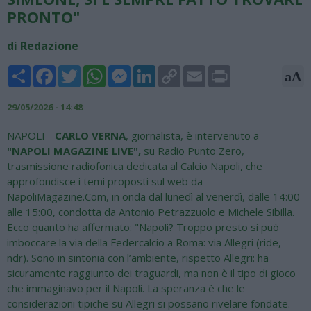
PRONTO"
di Redazione
Share
Facebook
Twitter
WhatsApp
Messenger
LinkedIn
Copy
Email
Print
aA
Link
29/05/2026 - 14:48
NAPOLI -
CARLO VERNA
, giornalista, è intervenuto a
"NAPOLI MAGAZINE LIVE",
su Radio Punto Zero,
trasmissione radiofonica dedicata al Calcio Napoli, che
approfondisce i temi proposti sul web da
NapoliMagazine.Com, in onda dal lunedì al venerdì, dalle 14:00
alle 15:00, condotta da Antonio Petrazzuolo e Michele Sibilla.
Ecco quanto ha affermato: "Napoli? Troppo presto si può
imboccare la via della Federcalcio a Roma: via Allegri (ride,
ndr). Sono in sintonia con l’ambiente, rispetto Allegri: ha
sicuramente raggiunto dei traguardi, ma non è il tipo di gioco
che immaginavo per il Napoli. La speranza è che le
considerazioni tipiche su Allegri si possano rivelare fondate.