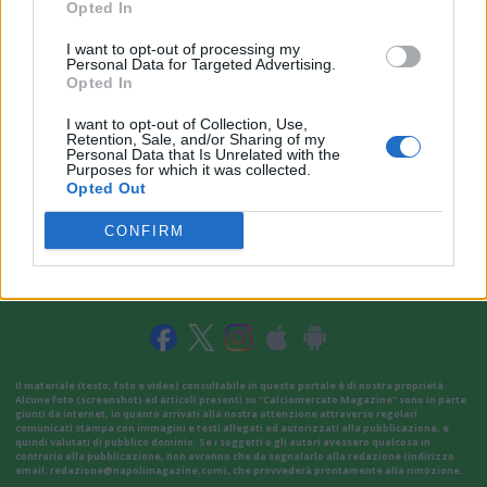
Opted In
I want to opt-out of processing my
Personal Data for Targeted Advertising.
Opted In
I want to opt-out of Collection, Use,
Retention, Sale, and/or Sharing of my
Personal Data that Is Unrelated with the
Purposes for which it was collected.
Opted Out
CONFIRM
VAI ALLA VERSIONE CLASSICA
Il materiale (testo, foto e video) consultabile in questo portale è di nostra proprietà.
Alcune foto (screenshot) ed articoli presenti su "Calciomercato Magazine" sono in parte
giunti da internet, in quanto arrivati alla nostra attenzione attraverso regolari
comunicati stampa con immagini e testi allegati ed autorizzati alla pubblicazione, e
quindi valutati di pubblico dominio. Se i soggetti o gli autori avessero qualcosa in
contrario alla pubblicazione, non avranno che da segnalarlo alla redazione (indirizzo
email:
redazione@napolimagazine.com
), che provvederà prontamente alla rimozione.