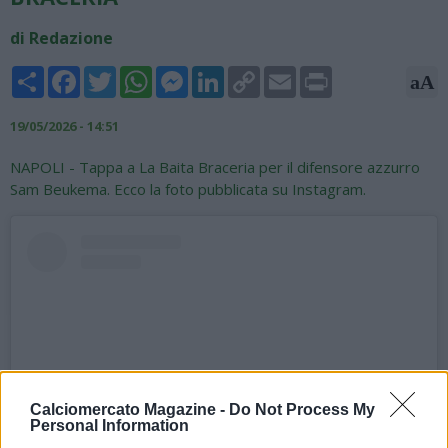
di Redazione
Share
Facebook
Twitter
WhatsApp
Messenger
LinkedIn
Copy
Email
Print
aA
Link
19/05/2026 - 14:51
NAPOLI - Tappa a La Baita Braceria per il difensore azzurro
Sam Beukema. Ecco la foto pubblicata su Instagram.
Calciomercato Magazine -
Do Not Process My
Personal Information