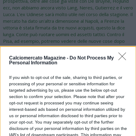
prospettiva, oltre alle cose già viste con De Bruyne, Hojlund
ecc, non abbiamo ancora visto Lang, Neres, Gutierrez e il vero
Lucca. L'ex Udinese sarà molto utile nel corso della stagione. Il
mercato ha dato un'altra dimensione al Napoli, a Firenze la
vittoria è stata firmata da tre nuovi acquisti, questo la dice
lunga. Conte può ruotare uomini ed assetti tattici. Contro il
Pisa, ad esempio, potremo vedere delle nuove cose dopo
Fiorentina e Manchester City. Conte ha tante soluzioni, potrà
alternare tanti giocatori in base alle esigenze. Voto a
Calciomercato Magazine -
Do Not Process My
Spinazzola? E' stato sfortunato, ma quando è in condizione è
Personal Information
un giocatore che può fare la differenza. Fornisce ampie
garanzie. In più a sinistra c'è Gutierrez, uno degli acquisti più
If you wish to opt-out of the sale, sharing to third parties, or
intriganti. Sfida con il City? Il Manchester dovrà fare una
processing of your personal or sensitive information for
grande partita contro un Napoli in forma, difficilmente il Napoli
targeted advertising by us, please use the below opt-out
sbaglierà l'approccio. Si potrà vincere o perdere, ma vedremo
section to confirm your selection. Please note that after your
una bella partita. Cambi? Forse no, c'è solo il dubbio sul
opt-out request is processed you may continue seeing
portiere. La squadra è questa, le rotazioni inizieranno dalla
interest-based ads based on personal information utilized by
partita col Pisa visti i tanti impegni ravvicinati. Hojlund?
us or personal information disclosed to third parties prior to
Esordio sorprendente, ma non per le qualità che
your opt-out. You may separately opt-out of the further
conoscevamo. Ha avuto un impatto incredibile, è un
disclosure of your personal information by third parties on the
attaccante completo che sa proteggere la palla, legare il
IAB’s list of downstream participants. This information may