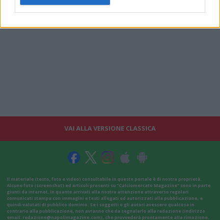
VAI ALLA VERSIONE CLASSICA
Il materiale (testo, foto e video) consultabile in questo portale è di nostra proprietà.
Alcune foto (screenshot) ed articoli presenti su "Calciomercato Magazine" sono in parte
giunti da internet, in quanto arrivati alla nostra attenzione attraverso regolari
comunicati stampa con immagini e testi allegati ed autorizzati alla pubblicazione, e
quindi valutati di pubblico dominio. Se i soggetti o gli autori avessero qualcosa in
contrario alla pubblicazione, non avranno che da segnalarlo alla redazione (indirizzo
email:
redazione@napolimagazine.com
), che provvederà prontamente alla rimozione.