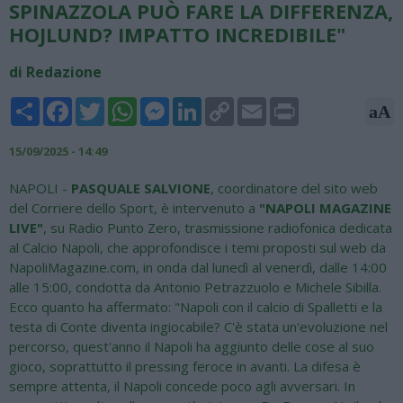
SPINAZZOLA PUÒ FARE LA DIFFERENZA,
HOJLUND? IMPATTO INCREDIBILE"
di Redazione
Share
Facebook
Twitter
WhatsApp
Messenger
LinkedIn
Copy
Email
Print
aA
Link
15/09/2025 - 14:49
NAPOLI -
PASQUALE SALVIONE
, coordinatore del sito web
del Corriere dello Sport, è intervenuto a
"NAPOLI MAGAZINE
LIVE"
, su Radio Punto Zero, trasmissione radiofonica dedicata
al Calcio Napoli, che approfondisce i temi proposti sul web da
NapoliMagazine.com, in onda dal lunedì al venerdì, dalle 14:00
alle 15:00, condotta da Antonio Petrazzuolo e Michele Sibilla.
Ecco quanto ha affermato: "Napoli con il calcio di Spalletti e la
testa di Conte diventa ingiocabile? C'è stata un'evoluzione nel
percorso, quest'anno il Napoli ha aggiunto delle cose al suo
gioco, soprattutto il pressing feroce in avanti. La difesa è
sempre attenta, il Napoli concede poco agli avversari. In