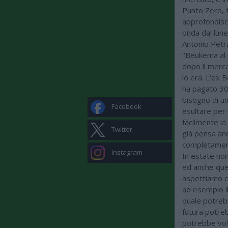
Punto Zero, t
approfondisc
onda dal lune
Antonio Petra
"Beukema al 
dopo il merc
lo era. L'ex 
ha pagato 30 
bisogno di un
Facebook
esultare per 
facilmente la
Twitter
già pensa an
completament
Instagram
In estate non
ed anche que
aspettiamo c
ad esempio il
quale potrebb
futura potreb
potrebbe vola