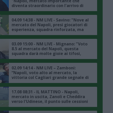
"Napoli, mercato importante che
diventa straordinario con l'arrivo di
Hojlund, Buongiorno il migliore in
Italia, è un acquisto ritrovato"
04.09 14:38 - NM LIVE - Savino: "Nove al
mercato del Napoli, presi giocatori di
esperienza, squadra rinforzata, ma
gli azzurri erano già forti"
03.09 15:00 - NM LIVE - Mignano: "Voto
8.5 al mercato del Napoli, questa
squadra darà molte gioie ai tifosi,
l'obiettivo è fare bene in Champions
League"
02.09 14:14 - NM LIVE – Zamboni:
“Napoli, voto alto al mercato, la
vittoria col Cagliari grande segnale di
gruppo, Buongiorno calciatore
importante”
17.08 08:31 - IL MATTINO - Napoli,
mercato in uscita, Zanoli e Cheddira
verso l'Udinese, il punto sulle cessioni