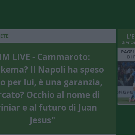
RETE
L'E
di Anto
PAGEL
M LIVE - Cammaroto:
DI 
kema? Il Napoli ha speso
o per lui, è una garanzia,
cato? Occhio al nome di
iniar e al futuro di Juan
Jesus"