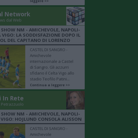
leggere >>
al Network
ws dal Web
 SHOW NM - AMICHEVOLE, NAPOLI-
 VIGO: LA SODDISFAZIONE DOPO IL
OL DEL CAPITANO DI LORENZO
CASTEL DI SANGRO -
Amichevole
internazionale a Castel
di Sangro. Gli azzurri
sfidano il Celta Vigo allo
stadio Teofilo Patini...
Continua a leggere >>
i In Rete
 Petrazzuolo
 SHOW NM - AMICHEVOLE, NAPOLI-
 VIGO: HOJLUND CONSOLA ALISSON
CASTEL DI SANGRO -
Amichevole