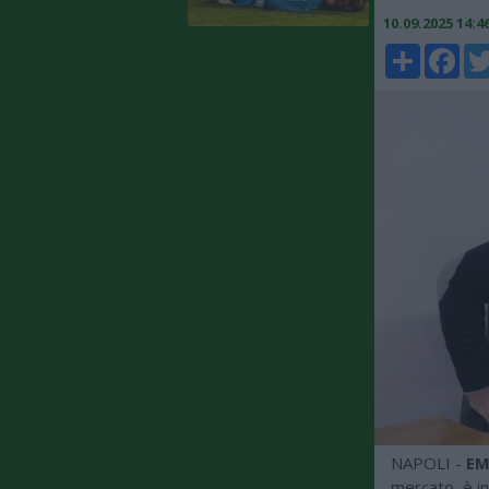
10.09.2025 14:
Share
Faceboo
Twi
NAPOLI -
EM
mercato, è i