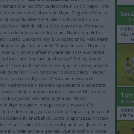
rasmissione radiofonica dedicata al Calcio Napoli, che
e i temi proposti sul web da NapoliMagazine.Com, in
Soci
dì al venerdì, dalle 14:00 alle 15:00, condotta da
Ne
zzuolo e Michele Sibilla. Ecco quanto ha affermato:
FOTO
posto dell'infortunato Rrahmani, Napoli completo
CELTA
G
ato? Certo. Beukema non è un esordiente, Rafa Marin
Bologna ha giocato anche in Champions ed il Napoli lo
milioni, ci sono sufficienti garanzie. L'Italia avrebbe
 bel mercato, per fare una battuta? Beh sì, dover
un 5-4 contro Israele la dice lunga. La Norvegia batte
 Moldavia per 11-1, tanto per essere chiari. Il Napoli
che al mercato di gennaio? Sarà un mercato di
o, vedremo se ci saranno opportunità o necessità.
 sono arrivati per diversi motivi il vice di Di Lorenzo
Tutt
llo di Anguissa, vedremo a gennaio. Non ci
di Rosa
olpi di primo piano, ma qualcosa si muove. C'è
FOTO
 nome di Skriniar, già accostato al Napoli in passato, il
CELTA
e lasciare il Fenerbahce. Conte lo apprezza, in ottica
be essere valutato al posto di Juan Jesus. Juan Jesus
re in Brasile anche a gennaio, quindi occhio al nome