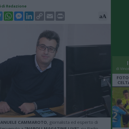
46 di Redazione
k
tter
WhatsApp
Messenger
LinkedIn
Copy
Email
Print
aA
Link
di Vinc
FOTO
CELT
ANUELE CAMMAROTO
, giornalista ed esperto di
ntervenuto a
"NAPOLI MAGAZINE LIVE"
, su Radio