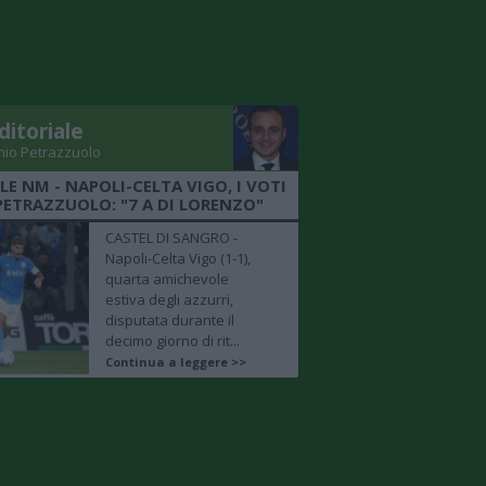
ditoriale
nio Petrazzuolo
LE NM - NAPOLI-CELTA VIGO, I VOTI
PETRAZZUOLO: "7 A DI LORENZO"
CASTEL DI SANGRO -
Napoli-Celta Vigo (1-1),
quarta amichevole
estiva degli azzurri,
disputata durante il
decimo giorno di rit...
Continua a leggere >>