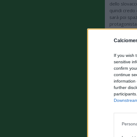
dello slovacc
quindi credo 
sarà poi spaz
protagonista
valutata la c
se farà i 90 
Calciomer
Inter? Spero 
convince un p
If you wish 
telecamere e
sensitive in
importante, 
confirm you
continue se
information 
further disc
participants
Downstream 
Persona