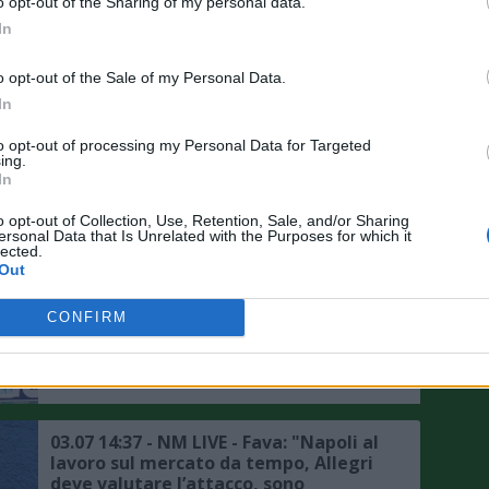
o opt-out of the Sharing of my personal data.
In
o opt-out of the Sale of my Personal Data.
In
to opt-out of processing my Personal Data for Targeted
ing.
In
E TUTTI IN RETE
o opt-out of Collection, Use, Retention, Sale, and/or Sharing
17.07 16:01 - L’APPROFONDIMENTO -
ersonal Data that Is Unrelated with the Purposes for which it
lected.
Aiello a “NM”: "Calciomercato
Out
2026/27: cambiano le regole per i
prestiti dei calciatori"
CONFIRM
08.07 15:15 - NM LIVE - Pavarese:
"Nuova maglia del Napoli?
Straordinaria, Valentina De Laurentiis
è un grande valore aggiunto per il
club, mercato? Manna ha le idee
chiare"
03.07 14:37 - NM LIVE - Fava: "Napoli al
lavoro sul mercato da tempo, Allegri
deve valutare l’attacco, sono