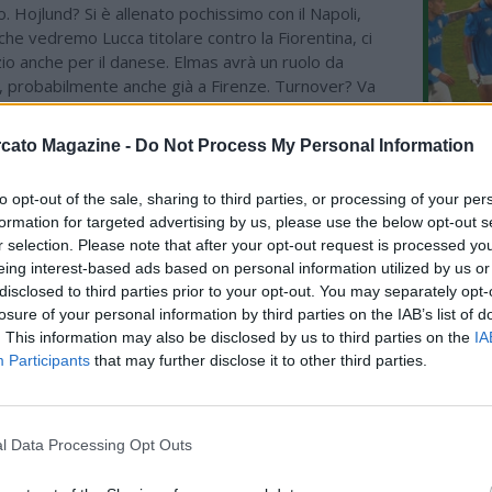
o. Hojlund? Si è allenato pochissimo con il Napoli,
che vedremo Lucca titolare contro la Fiorentina, ci
io anche per il danese. Elmas avrà un ruolo da
, probabilmente anche già a Firenze. Turnover? Va
ondizione di Anguissa dopo la trasferta in Africa, non so
minuti prima del Manchester City. RefCam in Juventus-
L'An
cato Magazine -
Do Not Process My Personal Information
possa servire per fare chiarezza, per lo spettacolo mi
del Nu
o' meno. Preferivo il calcio di una volta, con meno
FOTO
to opt-out of the sale, sharing to third parties, or processing of your per
 più spettacolo in campo. Il VAR è uno strumento
C
formation for targeted advertising by us, please use the below opt-out s
basti pensare a quel famoso 2018".
r selection. Please note that after your opt-out request is processed y
eing interest-based ads based on personal information utilized by us or
disclosed to third parties prior to your opt-out. You may separately opt-
losure of your personal information by third parties on the IAB’s list of
. This information may also be disclosed by us to third parties on the
IA
Participants
that may further disclose it to other third parties.
l Data Processing Opt Outs