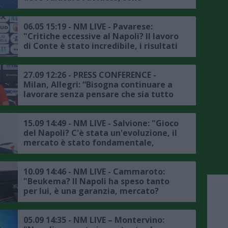
contento, De Laurentiis ha scelto un
allenatore vincente"
06.05 15:19 - NM LIVE - Pavarese:
"Critiche eccessive al Napoli? Il lavoro
di Conte è stato incredibile, i risultati
di questi due anni parlano chiaro,
mercato? Il club si starà già
muovendo"
27.09 12:26 - PRESS CONFERENCE -
Milan, Allegri: “Bisogna continuare a
lavorare senza pensare che sia tutto
risolto, Napoli? Hanno fatto un
mercato importante e credo siano
ancora i favoriti”
15.09 14:49 - NM LIVE - Salvione: "Gioco
del Napoli? C'è stata un'evoluzione, il
mercato è stato fondamentale,
Spinazzola può fare la differenza,
Hojlund? Impatto incredibile"
10.09 14:46 - NM LIVE - Cammaroto:
"Beukema? Il Napoli ha speso tanto
per lui, è una garanzia, mercato?
Occhio al nome di Skriniar e al futuro
di Juan Jesus"
05.09 14:35 - NM LIVE – Montervino: