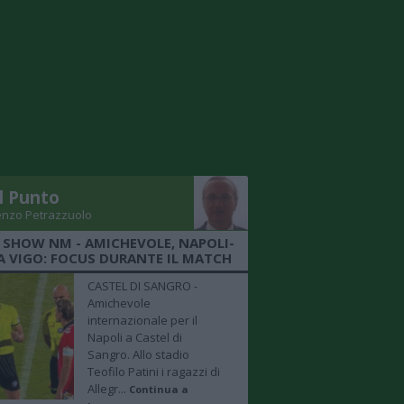
Il Punto
enzo Petrazzuolo
 SHOW NM - AMICHEVOLE, NAPOLI-
A VIGO: FOCUS DURANTE IL MATCH
CASTEL DI SANGRO -
Amichevole
internazionale per il
Napoli a Castel di
Sangro. Allo stadio
Teofilo Patini i ragazzi di
Allegr...
Continua a