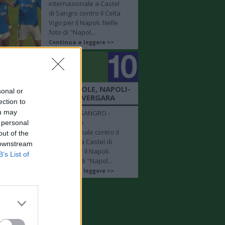
internazionale a Castel
di Sangro contro il Celta
Vigo per il Napoli. Nelle
foto di "Napol...
Continua a leggere >>
golo
mero 10
 SHOW NM - AMICHEVOLE, NAPOLI-
sonal or
ELTA VIGO: FOCUS SU VERGARA
ection to
ou may
CASTEL DI SANGRO -
Amichevole
 personal
internazionale contro il
out of the
Celta Vigo a Castel di
 downstream
Sangro per il Napoli.
B’s List of
Nelle foto di "Napol...
Continua a leggere >>