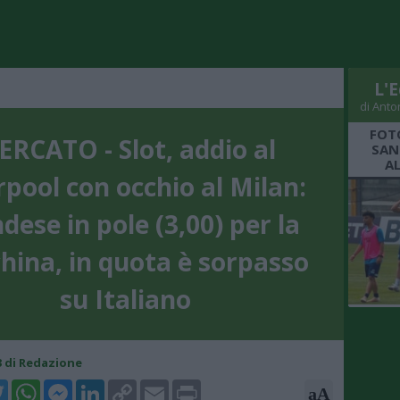
L'E
di Anto
FOT
RCATO - Slot, addio al
SAN
A
rpool con occhio al Milan:
dese in pole (3,00) per la
hina, in quota è sorpasso
su Italiano
43 di Redazione
k
tter
WhatsApp
Messenger
LinkedIn
Copy
Email
Print
aA