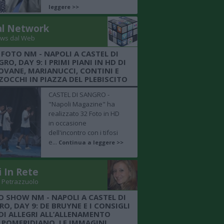
leggere >>
al Network
ws dal Web
 FOTO NM - NAPOLI A CASTEL DI
RO, DAY 9: I PRIMI PIANI IN HD DI
OVANE, MARIANUCCI, CONTINI E
OCCHI IN PIAZZA DEL PLEBISCITO
CASTEL DI SANGRO -
"Napoli Magazine" ha
realizzato 32 Foto in HD
in occasione
dell'incontro con i tifosi
e...
Continua a leggere >>
i In Rete
 Petrazzuolo
O SHOW NM - NAPOLI A CASTEL DI
O, DAY 9: DE BRUYNE E I CONSIGLI
DI ALLEGRI ALL’ALLENAMENTO
POMERIDIANO, LE IMMAGINI