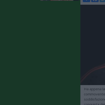
Ha appena las
commovente al
soddisfazione
conquista de