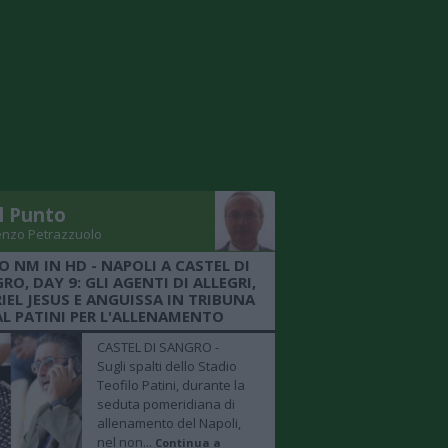
Il Punto
enzo Petrazzuolo
O NM IN HD - NAPOLI A CASTEL DI
RO, DAY 9: GLI AGENTI DI ALLEGRI,
IEL JESUS E ANGUISSA IN TRIBUNA
AL PATINI PER L'ALLENAMENTO
CASTEL DI SANGRO -
Sugli spalti dello Stadio
Teofilo Patini, durante la
seduta pomeridiana di
allenamento del Napoli,
nel non...
Continua a