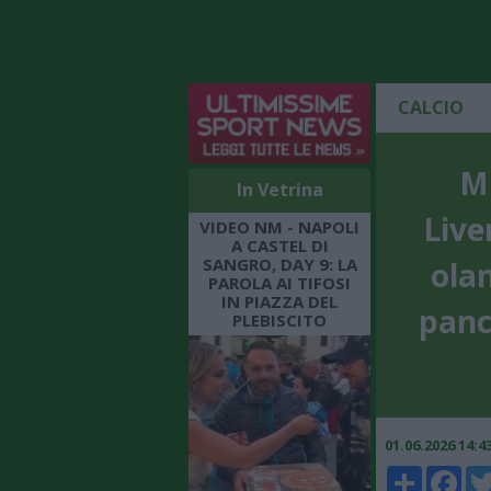
CALCIO
ME
In Vetrina
Live
VIDEO NM - NAPOLI
A CASTEL DI
SANGRO, DAY 9: LA
olan
PAROLA AI TIFOSI
IN PIAZZA DEL
panc
PLEBISCITO
01.06.2026 14:
Share
Faceboo
Twi