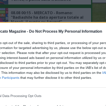
08.08 00:15 - MERCATO - Romano:
"Badiashile ha dato apertura totale al
Napoli, il punto su Aguerd"
cato Magazine -
Do Not Process My Personal Information
07.08 23:53 - MERCATO - Moretto:
"Ruggeri ha accettato l'offerta
to opt-out of the sale, sharing to third parties, or processing of your per
L'An
dell'Aston Villa"
formation for targeted advertising by us, please use the below opt-out s
del Nu
r selection. Please note that after your opt-out request is processed y
VID
07.08 23:41 - MERCATO - Romano:
eing interest-based ads based on personal information utilized by us or
D
"Liverpool, preso Araujo in prestito
disclosed to third parties prior to your opt-out. You may separately opt-
POM
dal Barcellona"
losure of your personal information by third parties on the IAB’s list of
. This information may also be disclosed by us to third parties on the
IA
Participants
that may further disclose it to other third parties.
07.08 22:42 - MERCATO - Romano su
Anguissa: "Il Napoli non è in ansia, ma
il rinnovo è una vicenda da seguire"
l Data Processing Opt Outs
07.08 22:19 - MERCATO - Romano: