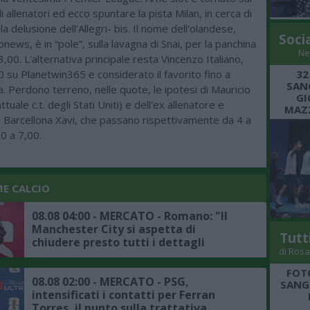
 allenatori ed ecco spuntare la pista Milan, in cerca di
la delusione dell'Allegri- bis. Il nome dell'olandese,
Soci
onews, è in “pole”, sulla lavagna di Snai, per la panchina
Ne
,00. L'alternativa principale resta Vincenzo Italiano,
0 su Planetwin365 e considerato il favorito fino a
32
SANG
fa. Perdono terreno, nelle quote, le ipotesi di Mauricio
GI
tuale c.t. degli Stati Uniti) e dell'ex allenatore e
MAZZ
l Barcellona Xavi, che passano rispettivamente da 4 a
0 a 7,00.
ME CALCIO
08.08 04:00 - MERCATO - Romano: "Il
Manchester City si aspetta di
Tutt
chiudere presto tutti i dettagli
di Rosa
dell'affare Bouaddi"
FOT
08.08 02:00 - MERCATO - PSG,
SANGR
intensificati i contatti per Ferran
Torres, il punto sulla trattativa