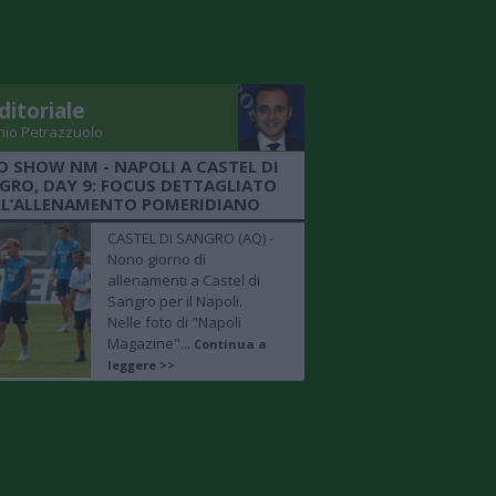
ditoriale
nio Petrazzuolo
O SHOW NM - NAPOLI A CASTEL DI
GRO, DAY 9: FOCUS DETTAGLIATO
LL’ALLENAMENTO POMERIDIANO
CASTEL DI SANGRO (AQ) -
Nono giorno di
allenamenti a Castel di
Sangro per il Napoli.
Nelle foto di "Napoli
Magazine"...
Continua a
leggere >>