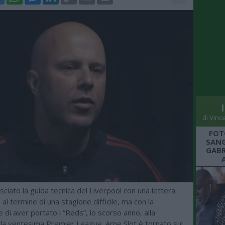
Link
di Vinc
FOT
SANG
GABR
ciato la guida tecnica del Liverpool con una lettera
 termine di una stagione difficile, ma con la
 di aver portato i “Reds”, lo scorso anno, alla
lla ventesima Premier League. Arne Slot è tornato sul