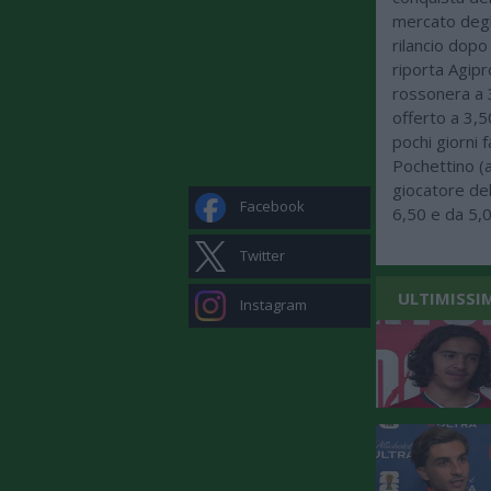
mercato degli
rilancio dopo 
riporta Agipr
rossonera a 3
offerto a 3,5
pochi giorni 
Pochettino (at
giocatore de
Facebook
6,50 e da 5,0
Twitter
ULTIMISSI
Instagram