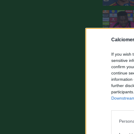
Calciomer
If you wish 
sensitive in
confirm you
continue se
information 
further disc
participants
Downstream 
Persona